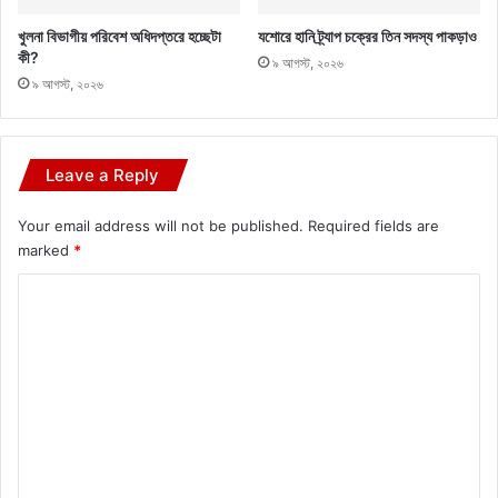
খুলনা বিভাগীয় পরিবেশ অধিদপ্তরে হচ্ছেটা
যশোরে হানি ট্র্যাপ চক্রের তিন সদস্য পাকড়াও
কী?
৯ আগস্ট, ২০২৬
৯ আগস্ট, ২০২৬
Leave a Reply
Your email address will not be published.
Required fields are
marked
*
C
o
m
m
e
n
t