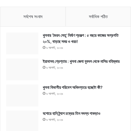
সর্বশেষ সংবাদ
সর্বাধিক পঠিত
খুলনার ‘ভৈরব সেতু’ নির্মাণ প্রকল্প : ৫ বছরে কাজের অগ্রগতি
২০%, বাড়ছে সময় ও খরচ!
৯ আগস্ট, ২০২৬
ইয়াবাসহ গ্রেপ্তার : খুলনা জেলা যুবদল থেকে নাসির বহিষ্কার
৯ আগস্ট, ২০২৬
খুলনা বিভাগীয় পরিবেশ অধিদপ্তরে হচ্ছেটা কী?
৯ আগস্ট, ২০২৬
যশোরে হানি ট্র্যাপ চক্রের তিন সদস্য পাকড়াও
৯ আগস্ট, ২০২৬