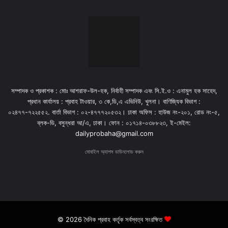
সম্পাদক ও প্রকাশক : মোঃ আশরাফ-উল-হক, নির্বাহী সম্পাদক এবং সি.ই.ও : এনামুল হক সাহেদ,
প্রধান কার্যালয় : প্রবাহ টাওয়ার, ৩ কে,ডি,এ এভিনিউ, খুলনা। বাণিজ্যিক বিভাগ :
০২৪৭৭-৭২২৫৫২. বার্তা বিভাগ : ০২-৪৭৭৭২০৫৩২। ঢাকা অফিস : হাউজ নং-২০১, রোড নং-৫,
ব্লক-ডি, বসুন্ধরা আ/এ, ঢাকা। ফোন : ০১৭১৪-০৩৮৮২৩, ই-মেইল:
dailyprobaha@gmail.com
মোবাইল অ্যাপস ডাউনলোড করুন
© 2026 দৈনিক প্রবাহ কর্তৃক সর্বস্বত্ব সংরক্ষিত