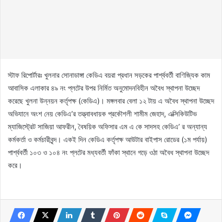
স্টাফ রিপোর্টারঃ খুলনার সোনাডাঙ্গা কেডিএ বয়রা প্রধান সড়কের পার্শ্ববর্তী বাণিজ্যিক কাম
আবাসিক এলাকার ৪৯ নং প্লটের উপর নির্মিত অনুমোদনবিহীন অবৈধ স্থাপনা উচ্ছেদ
করেছে খুলনা উন্নয়ন কর্তৃপক্ষ (কেডিএ)। মঙ্গলবার বেলা ১২ টায় এ অবৈধ স্থাপনা উচ্ছেদ
অভিযানে অংশ নেয় কেডিএ’র তত্ত্বাবধায়ক প্রকৌশলী শামীম জেহাদ, এক্সিকিউটিভ
ম্যাজিস্ট্রেট সাজিয়া আফরীন, বৈষয়িক অফিসার এম এ কে সাদসহ কেডিএ’ র অন্যান্য
কর্মকর্তা ও কর্মচারীবৃন্দ। একই দিন কেডিএ কর্তৃপক্ষ আউটার বাইপাস রোডের (১ম পর্যায়)
পার্শ্ববর্তী ১০৩ ও ১০৪ নং প্লটের মধ্যবর্তী ফাঁকা স্থানে গড়ে ওঠা অবৈধ স্থাপনা উচ্ছেদ
করে।