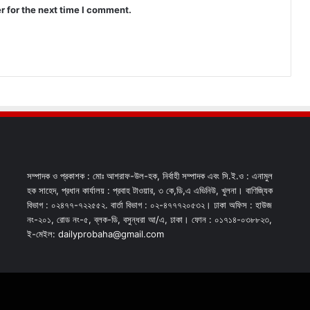
r for the next time I comment.
সম্পাদক ও প্রকাশক : মোঃ আশরাফ-উল-হক, নির্বাহী সম্পাদক এবং সি.ই.ও : এনামুল
হক সাহেদ, প্রধান কার্যালয় : প্রবাহ টাওয়ার, ৩ কে,ডি,এ এভিনিউ, খুলনা। বাণিজ্যিক
বিভাগ : ০২৪৭৭-৭২২৫৫২. বার্তা বিভাগ : ০২-৪৭৭৭২০৫৩২। ঢাকা অফিস : হাউজ
নং-২০১, রোড নং-৫, ব্লক-ডি, বসুন্ধরা আ/এ, ঢাকা। ফোন : ০১৭১৪-০৩৮৮২৩,
ই-মেইল: dailyprobaha@gmail.com