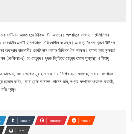
খান সড়ক দুর্ঘটনায় আহত হয়ে চিকিৎসাধীন আছেন। অপরদিকে বাংলাদেশ টেলিভিশন
থায় রাজধানীর একটি হাসপাতালে চিকিৎসাধীন রয়েছেন। এ ছাড়া দৈনিক খুলনা টাইমস
সুস্থ অবস্থায় রাজধানীর একটি হাসপাতালে চিকিৎসাধীন আছেন। তাদের আশু সুস্থতা
 (কেসিআরএ) এর নেতৃবৃন্দ। পৃথক বিবৃতিতে নেতৃবৃন্দ তাদের সুস্বাস্থ্য ও দীর্ঘায়ু
সুমন আহমেদ, সহ-সভাপতি নূর হাসান জনি ও শিশির রঞ্জন মল্লিক, সাধারণ সম্পাদক
ছুর রহমান কবির, কোষাধ্যক্ষ কামরুল হোসেন মনি, দপ্তর সম্পাদক জয়নাল ফরাজী,
ম মতি প্রমুখ।
n
Tumblr
Pinterest
Reddit
Print