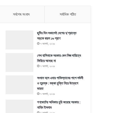
সর্বশেষ সংবাদ
সর্বাধিক পঠিত
ছুটির দিন সকালেই দেশের দু’প্রান্তে
সড়কে ঝরল ১৬ প্রাণ
৭ আগস্ট, ২০২৬
শেখ হাসিনাকে সরকার কেন নিজ দায়িত্বে
ফিরিয়ে আনছে না
৭ আগস্ট, ২০২৬
সংঘাত হলে এবার পাকিস্তানের পাশে সউদী
ও তুরস্ক : মক্কা চুক্তি নিয়ে উদ্বেগে
ভারত
৭ আগস্ট, ২০২৬
গণভোটের অধিকার চুরি করেছে সরকার :
নাহিদ ইসলাম
৭ আগস্ট, ২০২৬