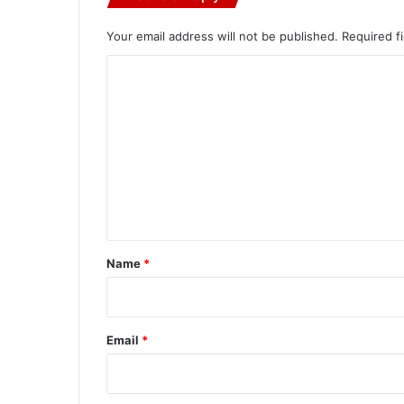
Your email address will not be published.
Required f
C
o
m
m
e
n
t
*
Name
*
Email
*