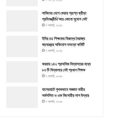
সাকিবের দেশে ফেরার প্রশ্নে ক্রীড়া
প্রতিমন্ত্রীÑ‘আর কোনো সুযোগ নেই’
৭ আগস্ট, ২০২৬
ইবির ৪৪ শিক্ষকের বিরুদ্ধে নৈরাজ্য
ষড়যন্ত্রের অভিযোগ তদন্তে কমিটি
৭ আগস্ট, ২০২৬
কয়রার ১৪২ প্রাথমিক বিদ্যালয়ের মধ্যে
৮৩ টি বিদ্যালয়ে নেই প্রধান শিক্ষক
৭ আগস্ট, ২০২৬
বাগেরহাটে পৃথকভাবে অজ্ঞাত নারীর
অর্ধগলিত ও এক কিশোরীর লাশ উদ্ধার
৭ আগস্ট, ২০২৬