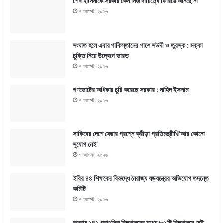
শেখ হাসিনাকে সরকার কেন নিজ দায়িত্বে ফিরিয়ে আনছে না
৭ আগস্ট, ২০২৬
সংঘাত হলে এবার পাকিস্তানের পাশে সউদী ও তুরস্ক : মক্কা
চুক্তি নিয়ে উদ্বেগে ভারত
৭ আগস্ট, ২০২৬
গণভোটের অধিকার চুরি করেছে সরকার : নাহিদ ইসলাম
৭ আগস্ট, ২০২৬
সাকিবের দেশে ফেরার প্রশ্নে ক্রীড়া প্রতিমন্ত্রীÑ‘আর কোনো
সুযোগ নেই’
৭ আগস্ট, ২০২৬
ইবির ৪৪ শিক্ষকের বিরুদ্ধে নৈরাজ্য ষড়যন্ত্রের অভিযোগ তদন্তে
কমিটি
৭ আগস্ট, ২০২৬
কয়রার ১৪২ প্রাথমিক বিদ্যালয়ের মধ্যে ৮৩ টি বিদ্যালয়ে নেই