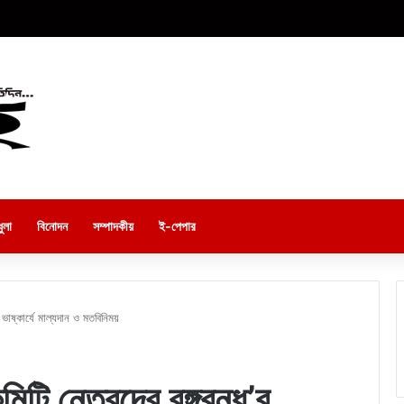
ুলা
বিনোদন
সম্পাদকীয়
ই-পেপার
’র ভাষ্কার্যে মাল্যদান ও মতবিনিময়
ি নেতৃবৃন্দের বঙ্গবন্ধু’র