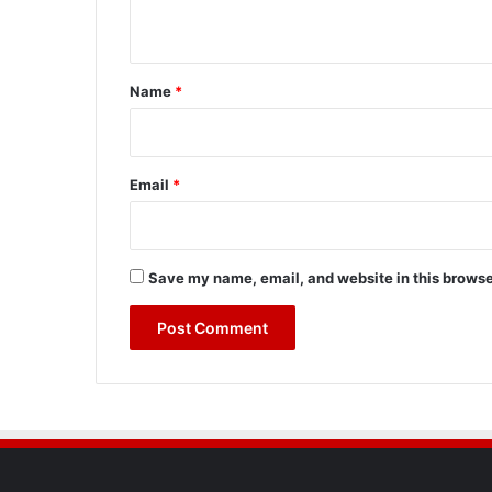
n
t
*
Name
*
Email
*
Save my name, email, and website in this browse