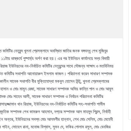
মিটির নেতৃবৃন্দ খুলনা প্রেসক্লাবে অবস্থিত জাতির জনক বঙ্গবন্ধু শেখ মুজিবুর
ে ১১টায় ভাষ্কর্যে পুষ্পার্ঘ্য অর্পণ করা হয়। এর পর ইউনিয়ন কার্যালয়ে সদ্য বিদায়ী
য়াজ ইউনিয়নের নব-নির্বাচিত কমিটির নেতৃবৃন্দের সাথে সৌজন্য সাক্ষাৎ ও মতবিনিময়
চিত কমিটির সভাপতি আনোয়ারুল ইসলাম কাজল। পরিচালনা করেন সাধারণ সম্পাদক
ালীন সাবেক সভাপতি বীর মুক্তিযোদ্ধা মকবুল হোসেন মিন্টু, খুলনা প্রেসক্লাবের
সান ও মোঃ মামুন রেজা, সাবেক সাধারণ সম্পাদক অমিয় কান্তি পাল ও মোঃ আবুল
াদক মোঃ সাহেব আলী, সাবেক সাধারণ সম্পাদক ও নির্বাচন পরিচালনা কমিটির
 আসাদুজ্জামান খান রিয়াজ, ইউনিয়নের নব-নির্বাচিত কমিটির সহ-সভাপতি শামীম
কৃতিক সম্পাদক শেখ কামরুল আহসান, দপ্তর সম্পাদক আল মাহমুদ প্রিন্স, নির্বাহী
সাইন অন্তর, ইউনিয়নের সদস্য মোঃ আলমগীর হান্নান, শেখ মোঃ সেলিম, মোঃ মেহেদী
তুফান গাইন, সোহেল রানা, মনোজ বিশ্বাস, সুমন দে, ফকির গোলাম রসুল, মোঃ বেনজির