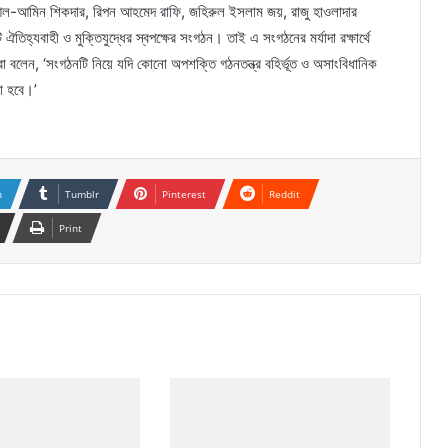
আল-আমিন শিকদার, রিপন আহমেদ রাফি, জহিরুল ইসলাম জয়, রাজু হাওলাদার
তিহ্যবাহী ও মুক্তিযুদ্ধের স্বপক্ষের সংগঠন। তাই এ সংগঠনের মর্যাদা রক্ষার্থে
 বলেন, ‘সংগঠনটি নিয়ে যদি কোনো অপশক্তি গঠনতন্ত্র বহির্ভূত ও অসাংবিধানিক
রা হবে।’
n
Tumblr
Pinterest
Reddit
Print