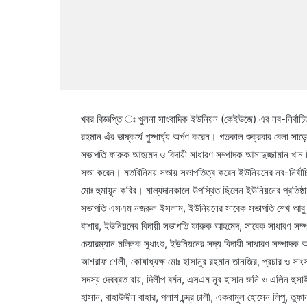
খবর বিজ্ঞপ্তি ঃ খুলনা সাংবাদিক ইউনিয়ন (কেইউজে) এর নব-নির্বাচিত ক
রহমান এঁর ভাষ্কর্যে পুষ্পার্ঘ্য অর্পণ করেন। গতকাল শুক্রবার বেলা সাড়
সভাপতি ফারুক আহমেদ ও বিদায়ী সাধারণ সম্পাদক আসাদুজ্জামান খান রি
সভা করেন। মতবিনিময় সভায় সভাপতিত্ব করেন ইউনিয়নের নব-নির্বা
মোঃ হুমায়ূন কবির। মাল্যদানকালে উপস্থিত ছিলেন ইউনিয়নের প্রতিষ্ঠাক
সভাপতি এসএম নজরুল ইসলাম, ইউনিয়নের সাবেক সভাপতি শেখ আবু হা
বাশার, ইউনিয়নের বিদায়ী সভাপতি ফারুক আহমেদ, সাবেক সাধারণ সম্প
চেয়ারম্যান মল্লিক সুধাংশু, ইউনিয়নের সদ্য বিদায়ী সাধারণ সম্পাদক
আশরাফ শেলী, কোষাধ্যক্ষ মোঃ হাসানুর রহমান তানজির, প্রচার ও সাংস্
সদস্য দেবব্রত রায়, দিলীপ বর্মন, এসএম নূর হাসান জনি ও এলিন হু
হাসান, বাহাউদ্দীন বাহার, পলাশ চন্দ্র ঢালী, একরামুল হোসেন লিপু, 