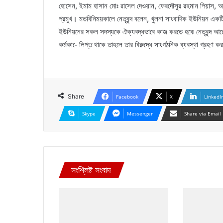
হোসেন, ইমাম হাসান মোঃ রাসেল দেওয়ান, ফেরদৌসুর রহমান পিয়াস, 
প্রমুখ। মতবিনিময়কালে নেতৃবৃন্দ বলেন, খুলনা সাংবাদিক ইউনিয়ন একটি ঐ
ইউনিয়নের সকল সদস্যকে ঐক্যবদ্ধভাবে কাজ করতে হবে৷ নেতৃবৃন্দ আরো
কর্মকা-ে লিপ্ত থাকে তাহলে তার বিরুদ্ধে সাংগঠনিক ব্যবস্থা গ্রহণ ক
Share
Facebook
X
LinkedI
Skype
Messenger
Share via Email
সংশ্লিষ্ট সংবাদ