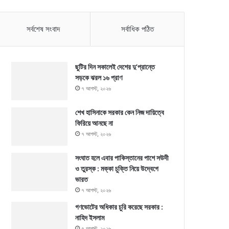
সর্বশেষ সংবাদ
সর্বাধিক পঠিত
ছুটির দিন সকালেই দেশের দু’প্রান্তে
সড়কে ঝরল ১৬ প্রাণ
৭ আগস্ট, ২০২৬
শেখ হাসিনাকে সরকার কেন নিজ দায়িত্বে
ফিরিয়ে আনছে না
৭ আগস্ট, ২০২৬
সংঘাত হলে এবার পাকিস্তানের পাশে সউদী
ও তুরস্ক : মক্কা চুক্তি নিয়ে উদ্বেগে
ভারত
৭ আগস্ট, ২০২৬
গণভোটের অধিকার চুরি করেছে সরকার :
নাহিদ ইসলাম
৭ আগস্ট, ২০২৬