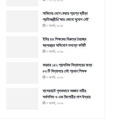
সাকিবের দেশে ফেরার প্রশ্নে ক্রীড়া
প্রতিমন্ত্রীÑ‘আর কোনো সুযোগ নেই’
৭ আগস্ট, ২০২৬
ইবির ৪৪ শিক্ষকের বিরুদ্ধে নৈরাজ্য
ষড়যন্ত্রের অভিযোগ তদন্তে কমিটি
৭ আগস্ট, ২০২৬
কয়রার ১৪২ প্রাথমিক বিদ্যালয়ের মধ্যে
৮৩ টি বিদ্যালয়ে নেই প্রধান শিক্ষক
৭ আগস্ট, ২০২৬
বাগেরহাটে পৃথকভাবে অজ্ঞাত নারীর
অর্ধগলিত ও এক কিশোরীর লাশ উদ্ধার
৭ আগস্ট, ২০২৬