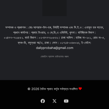
সম্পাদক ও প্রকাশক : মোঃ আশরাফ-উল-হক, নির্বাহী সম্পাদক এবং সি.ই.ও : এনামুল হক সাহেদ,
প্রধান কার্যালয় : প্রবাহ টাওয়ার, ৩ কে,ডি,এ এভিনিউ, খুলনা। বাণিজ্যিক বিভাগ :
০২৪৭৭-৭২২৫৫২. বার্তা বিভাগ : ০২-৪৭৭৭২০৫৩২। ঢাকা অফিস : হাউজ নং-২০১, রোড নং-৫,
ব্লক-ডি, বসুন্ধরা আ/এ, ঢাকা। ফোন : ০১৭১৪-০৩৮৮২৩, ই-মেইল:
dailyprobaha@gmail.com
মোবাইল অ্যাপস ডাউনলোড করুন
© 2026 দৈনিক প্রবাহ কর্তৃক সর্বস্বত্ব সংরক্ষিত
Facebook
X
YouTube