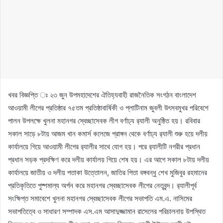
খবর বিজ্ঞপ্তি ঃ ২৩ জুন উপমহাদেশের ঐতিহ্যবাহী রাজনৈতিক সংগঠন বাংলাদেশ
আওয়ামী লীগের প্রতিষ্ঠার ৭৫তম প্রতিষ্ঠাবার্ষিকী ও প্লাটিনাম জুবলী উৎসবমুখর পরিবেশে
পালন উপলক্ষে খুলনা মহানগর স্বেচ্ছাসেবক লীগ বর্ণাঢ্য র‌্যালী অনুষ্ঠিত হয়। রবিবার
সকাল সাড়ে ৮টায় আজম খান কমার্স কলেজে প্রাঙ্গন থেকে বর্ণাঢ্য র‌্যালী শুরু হয়ে দলীয়
কার্যালয়ে গিয়ে আওয়ামী লীগের র‌্যালীর সাথে যোগ হয়। পরে র‌্যালীটি নগরীর প্রধান
প্রধান সড়ক প্রদক্ষিণ করে দলীয় কার্যালয় গিয়ে শেষ হয়। এর আগে সকাল ৮টায় দলীয়
কার্যালয়ে জাতীয় ও দলীয় পতাকা উত্তোলন, জাতির পিতা বঙ্গবন্ধু শেখ মুজিবুর রহমানের
প্রতিকৃতিতে পুষ্পমাল্য অর্পন করে মহানগর স্বেচ্ছাসেবক লীগের নেতৃবৃন্দ। র‌্যালীপূর্ব
সংক্ষিপ্ত সমাবেশে খুলনা মহানগর স্বেচ্ছাসেবক লীগের সভাপতি এম.এ. নাসিমের
সভাপতিত্বে ও সাধারণ সম্পাদক এস.এম আসাদুজ্জামান রাসেলের পরিচালনায় উপস্থিত