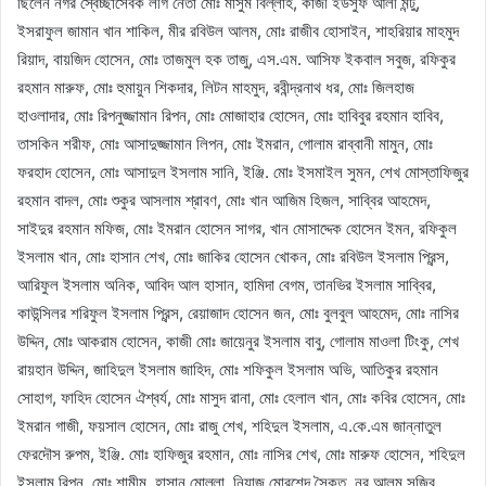
ছিলেন নগর স্বেচ্ছাসেবক লীগ নেতা মোঃ মাসুম বিল্লাহ, কাজী ইউসুফ আলী মন্টু,
ইসরাফুল জামান খান শাকিল, মীর রবিউল আলম, মোঃ রাজীব হোসাইন, শাহরিয়ার মাহমুদ
রিয়াদ, বায়জিদ হোসেন, মোঃ তাজমুল হক তাজু, এস.এম. আসিফ ইকবাল সবুজ, রফিকুর
রহমান মারুফ, মোঃ হুমায়ুন শিকদার, লিটন মাহমুদ, রবীন্দ্রনাথ ধর, মোঃ জিলহাজ
হাওলাদার, মোঃ রিপনুজ্জামান রিপন, মোঃ মোজাহার হোসেন, মোঃ হাবিবুর রহমান হাবিব,
তাসকিন শরীফ, মোঃ আসাদুজ্জামান লিপন, মোঃ ইমরান, গোলাম রাব্বানী মামুন, মোঃ
ফরহাদ হোসেন, মোঃ আসাদুল ইসলাম সানি, ইঞ্জি. মোঃ ইসমাইল সুমন, শেখ মোস্তাফিজুর
রহমান বাদল, মোঃ শুকুর আসলাম শ্রাবণ, মোঃ খান আজিম হিজল, সাব্বির আহমেদ,
সাইদুর রহমান মফিজ, মোঃ ইমরান হোসেন সাগর, খান মোসাদ্দেক হোসেন ইমন, রফিকুল
ইসলাম খান, মোঃ হাসান শেখ, মোঃ জাকির হোসেন খোকন, মোঃ রবিউল ইসলাম প্রিন্স,
আরিফুল ইসলাম অনিক, আবিদ আল হাসান, হামিদা বেগম, তানভির ইসলাম সাব্বির,
কাউন্সিলর শরিফুল ইসলাম প্রিন্স, রেয়াজাদ হোসেন জন, মোঃ বুলবুল আহমেদ, মোঃ নাসির
উদ্দিন, মোঃ আকরাম হোসেন, কাজী মোঃ জায়েনুর ইসলাম বাবু, গোলাম মাওলা টিংকু, শেখ
রায়হান উদ্দিন, জাহিদুল ইসলাম জাহিদ, মোঃ শফিকুল ইসলাম অভি, আতিকুর রহমান
সোহাগ, ফাহিদ হোসেন ঐশ্বর্য, মোঃ মাসুদ রানা, মোঃ হেলাল খান, মোঃ কবির হোসেন, মোঃ
ইমরান গাজী, ফয়সাল হোসেন, মোঃ রাজু শেখ, শহিদুল ইসলাম, এ.কে.এম জান্নাতুল
ফেরদৌস রুপম, ইঞ্জি. মোঃ হাফিজুর রহমান, মোঃ নাসির শেখ, মোঃ মারুফ হোসেন, শহিদুল
ইসলাম রিপন, মোঃ শামীম, হাসান মোল্লা, নিয়াজ মোরশেদ সৈকত, নূর আলম সজিব,