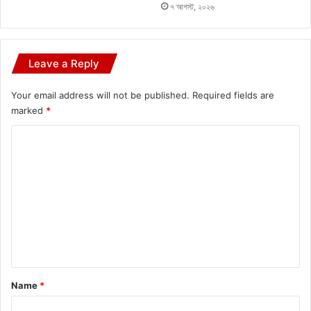
৭ আগস্ট, ২০২৬
Leave a Reply
Your email address will not be published.
Required fields are
marked
*
C
o
m
m
e
n
t
*
Name
*