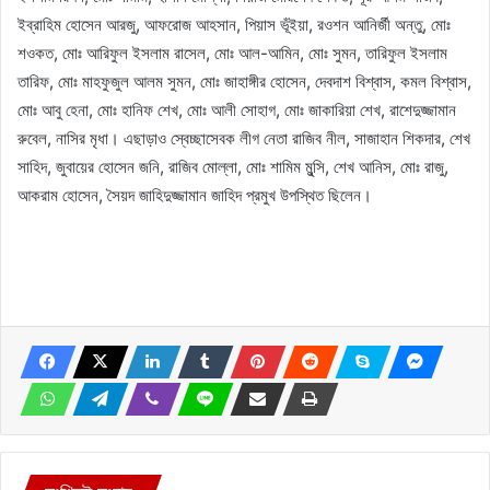
ইব্রাহিম হোসেন আরজু, আফরোজ আহসান, পিয়াস ভূঁইয়া, রওশন আনির্জী অন্তু, মোঃ
শওকত, মোঃ আরিফুল ইসলাম রাসেল, মোঃ আল-আমিন, মোঃ সুমন, তারিফুল ইসলাম
তারিফ, মোঃ মাহফুজুল আলম সুমন, মোঃ জাহাঙ্গীর হোসেন, দেবদাশ বিশ্বাস, কমল বিশ্বাস,
মোঃ আবু হেনা, মোঃ হানিফ শেখ, মোঃ আলী সোহাগ, মোঃ জাকারিয়া শেখ, রাশেদুজ্জামান
রুবেল, নাসির মৃধা। এছাড়াও স্বেচ্ছাসেবক লীগ নেতা রাজিব নীল, সাজাহান শিকদার, শেখ
সাহিদ, জুবায়ের হোসেন জনি, রাজিব মোল্লা, মোঃ শামিম মুন্সি, শেখ আনিস, মোঃ রাজু,
আকরাম হোসেন, সৈয়দ জাহিদুজ্জামান জাহিদ প্রমুখ উপস্থিত ছিলেন।