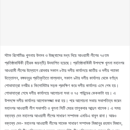
স্টাফ রিপোর্টারঃ খুলনায় উৎসব ও উচ্ছ্বাসের মধ্য দিয়ে আওয়ামী লীগের ৭৫তম
প্রতিষ্ঠাবার্ষিকী (হীরক জয়ন্তী) উদযাপিত হয়েছে। প্রতিষ্ঠাবার্ষিকী উপলক্ষে খুলনা মহানগর
আওয়ামী লীগের উদ্যোগে রোববার সকাল ৮টায় দলীয় কার্যালয়ে জাতীয় ও দলীয় পতাকা
উত্তোলন, বঙ্গবন্ধুর প্রতিকৃতিতে মাল্যদান, সকাল ৯টায় দলীয় কার্যালয় থেকে বর্ণাঢ্য
শোভাযাত্রা নগরীর ৪ কিলোমিটার সড়ক প্রদক্ষিণ করে দলীয় কার্যালয় এসে শেষ হয়।
শোভাযাত্রা শেষে দলীয় কার্যালয়ে আলোচনা সভা ও ৭৫ পাউন্ডের কেককাটা হয়। এ
উপলক্ষে দলীয় কার্যালয় আলোকসজ্জা করা হয়। পরে আলোচনা সভায় সভাপতিত্ব করেন
মহানগর আওয়ামী লীগ সভাপতি ও খুলনা সিটি মেয়র তালুকদার আব্দুল খালেক। এ সময়
বক্তব্য দেন মহানগর আওয়ামী লীগের সাধারণ সম্পাদক এমডিএ বাবুল রানা। আরও
বক্তব্য দেন- মহানগর আওয়ামী লীগের সাবেক সাধারণ সম্পাদক মিজানুর রহমান মিজান,