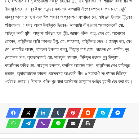
সহ-সভাপতি বীর মুক্তিযোদ্ধা মকবুল হোসেন মিন্টু, বীর মুক্তিযোদ্ধা শ্যামল সিংহ রায় ও
বীর মুক্তিযোদ্ধা নুর ইসলাম বন্দ। মহানগর আওয়ামী লীগের দপ্তর সম্পাদক মো. মুন্সি
মাহবুব আলম সোহাগ এবং উপ-প্রচার ও প্রকাশনা সম্পাদক মো. মফিদুল ইসলাম টুটুলের
পরিচালনায় এ সময় আরও উপস্থিত ছিলেন- আওয়ামী লীগ নেতা অ্যাডভোকেট মো.
আইয়ুব আলী মুন্সি, অধ্যক্ষ শহিদুল হক মিন্টু, জামাল উদ্দিন বাচ্চু, শেখ মো. আনোয়ার
হোসেন, কাউন্সিলর আলী আকবর টিপু, মো. শাহজাদা, কাউন্সিলর জেড এ মাহমুদ ডন, শেখ
মো. জাহাঙ্গীর আলম, কামরুল ইসলাম বাবলু, বীরেন্দ্র নাথ ঘোষ, হাফেজ মো. শামীম, নুর
মোহাম্মদ শেখ, অ্যাডভোকেট মো. সাইফুল ইসলাম, সিদ্দিকুর রহমান বুলু বিশ্বাস,
কাউন্সিলর ফকির মো. সাইফুল ইসলাম, তসলিম আহমেদ আশা, কাউন্সিলর শেখ হাফিজুর
রহমান, অ্যাডভোকেট ফারুক হোসেনসহ আওয়ামী লীগ ও সহযোগী সংগঠনের বিভিন্ন
পর্যায়ের নেতারা। বিকেলে খালিশপুর থানা আ’লীগের উদ্যোগে বর্ণাঢ্য র‌্যালী বের করা হয়।