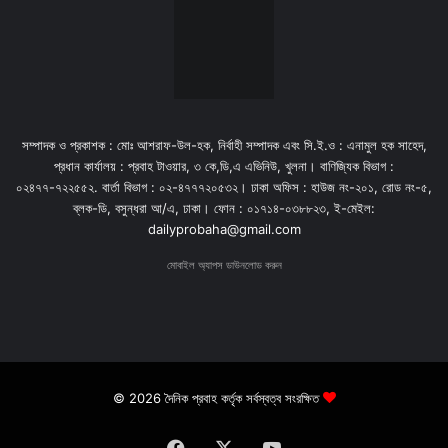
সম্পাদক ও প্রকাশক : মোঃ আশরাফ-উল-হক, নির্বাহী সম্পাদক এবং সি.ই.ও : এনামুল হক সাহেদ,
প্রধান কার্যালয় : প্রবাহ টাওয়ার, ৩ কে,ডি,এ এভিনিউ, খুলনা। বাণিজ্যিক বিভাগ :
০২৪৭৭-৭২২৫৫২. বার্তা বিভাগ : ০২-৪৭৭৭২০৫৩২। ঢাকা অফিস : হাউজ নং-২০১, রোড নং-৫,
ব্লক-ডি, বসুন্ধরা আ/এ, ঢাকা। ফোন : ০১৭১৪-০৩৮৮২৩, ই-মেইল:
dailyprobaha@gmail.com
মোবাইল অ্যাপস ডাউনলোড করুন
© 2026 দৈনিক প্রবাহ কর্তৃক সর্বস্বত্ব সংরক্ষিত
Facebook
X
YouTube