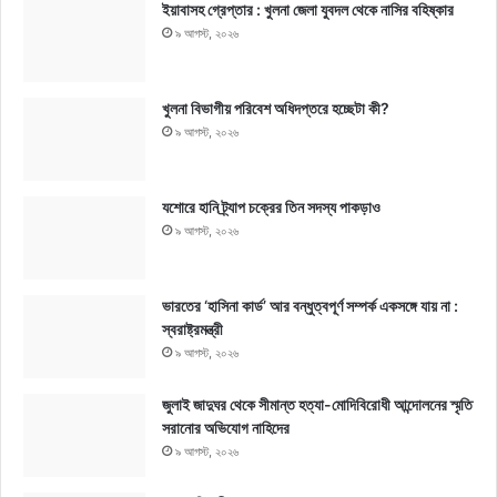
ইয়াবাসহ গ্রেপ্তার : খুলনা জেলা যুবদল থেকে নাসির বহিষ্কার
৯ আগস্ট, ২০২৬
খুলনা বিভাগীয় পরিবেশ অধিদপ্তরে হচ্ছেটা কী?
৯ আগস্ট, ২০২৬
যশোরে হানি ট্র্যাপ চক্রের তিন সদস্য পাকড়াও
৯ আগস্ট, ২০২৬
ভারতের ‘হাসিনা কার্ড’ আর বন্ধুত্বপূর্ণ সম্পর্ক একসঙ্গে যায় না :
স্বরাষ্ট্রমন্ত্রী
৯ আগস্ট, ২০২৬
জুলাই জাদুঘর থেকে সীমান্ত হত্যা-মোদিবিরোধী আন্দোলনের স্মৃতি
সরানোর অভিযোগ নাহিদের
৯ আগস্ট, ২০২৬