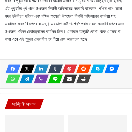
সরকারি পুকুর থেকে অস্ত্র উদ্ধারের ঘটনায় এলাকার মানুষের মাঝে কৌতুহল সৃষ্টি হয়েছে।
এই পুকুরটির পূর্ব পাশে উপজেলা নির্বাহী অফিসারের সরকারি বাসভবন, পশ্চিম পাশে তালা
সদর ইউনিয়ন পরিষদ এবং দক্ষিন পাশের্^ উপজেলা নির্বাহী অফিসারের কার্যলয় সহ
একাধিক সরকারি দপ্তর রয়েছে। এরআগে এই পাশের্^ প্রায় সকল সরকারি দপ্তর এবং
উপজেলা পরিষদ চেয়ারম্যানের কার্যলয় ছিল। একারনে অস্ত্রটি কোথা থেকে এসেছে বা
কারা এনে এই পুকুরে ফেলেছিল তা নিয়ে বেশ আলোচনা হচ্ছে।
সংশ্লিষ্ট সংবাদ