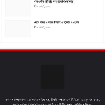
এসএসসি পরীক্ষার ফল প্রকাশ সোমবার
৯ আগস্ট, ২০২৬
দেশে সাড়ে ৬ বছরে নিহত ১৫ হাজার ৭১২জন
৯ আগস্ট, ২০২৬
সম্পাদক ও প্রকাশক : মোঃ আশরাফ-উল-হক, নির্বাহী সম্পাদক এবং সি.ই.ও : এনামুল হক সাহেদ,
প্রধান কার্যালয় : প্রবাহ টাওয়ার, ৩ কে,ডি,এ এভিনিউ, খুলনা। বাণিজ্যিক বিভাগ :