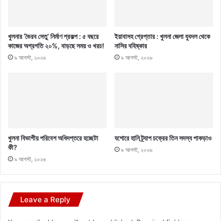
খুলনার ‘ভৈরব সেতু’ নির্মাণ প্রকল্প : ৫ বছরে
ইয়াবাসহ গ্রেপ্তার : খুলনা জেলা যুবদল থেকে
কাজের অগ্রগতি ২০%, বাড়ছে সময় ও খরচ!
নাসির বহিষ্কার
৯ আগস্ট, ২০২৬
৯ আগস্ট, ২০২৬
খুলনা বিভাগীয় পরিবেশ অধিদপ্তরে হচ্ছেটা
যশোরে হানি ট্র্যাপ চক্রের তিন সদস্য পাকড়াও
কী?
৯ আগস্ট, ২০২৬
৯ আগস্ট, ২০২৬
Leave a Reply