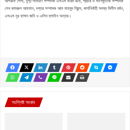
আশরাফ শেলী, যুগ্ম-সাধারণ সম্পাদক এসএম ফরিদ রানা, প্রচার ও সাংস্কৃতিক সম্পাদক
শেখ কামরুল আহসান, দপ্তর সম্পাদক আল মাহমুদ প্রিন্স, কার্যনির্বাহী সদস্য দিলীপ বর্মন,
এসএম নূর হাসান জনি ও এলিন হুসাইন অন্তর।
সংশ্লিষ্ট সংবাদ