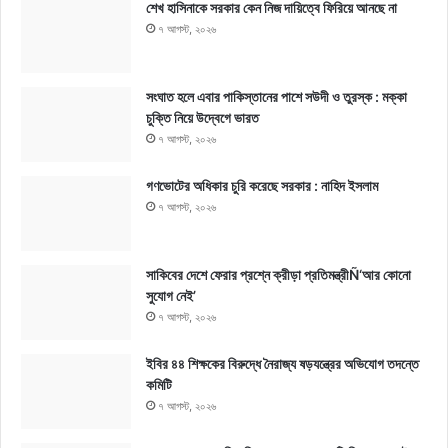
শেখ হাসিনাকে সরকার কেন নিজ দায়িত্বে ফিরিয়ে আনছে না
৭ আগস্ট, ২০২৬
সংঘাত হলে এবার পাকিস্তানের পাশে সউদী ও তুরস্ক : মক্কা
চুক্তি নিয়ে উদ্বেগে ভারত
৭ আগস্ট, ২০২৬
গণভোটের অধিকার চুরি করেছে সরকার : নাহিদ ইসলাম
৭ আগস্ট, ২০২৬
সাকিবের দেশে ফেরার প্রশ্নে ক্রীড়া প্রতিমন্ত্রীÑ‘আর কোনো
সুযোগ নেই’
৭ আগস্ট, ২০২৬
ইবির ৪৪ শিক্ষকের বিরুদ্ধে নৈরাজ্য ষড়যন্ত্রের অভিযোগ তদন্তে
কমিটি
৭ আগস্ট, ২০২৬