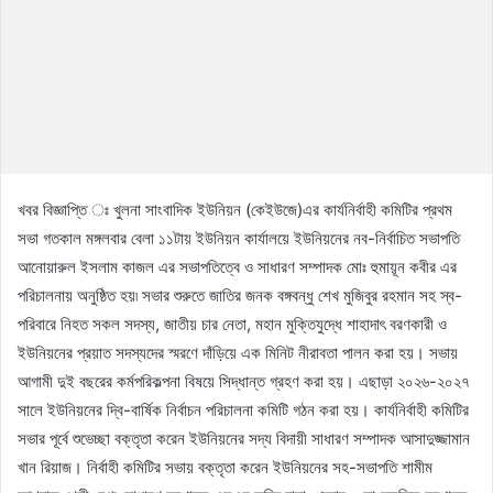
খবর বিজ্ঞাপ্তি ঃ খুলনা সাংবাদিক ইউনিয়ন (কেইউজে)এর কার্যনির্বাহী কমিটির প্রথম
সভা গতকাল মঙ্গলবার বেলা ১১টায় ইউনিয়ন কার্যালয়ে ইউনিয়নের নব-নির্বাচিত সভাপতি
আনোয়ারুল ইসলাম কাজল এর সভাপতিত্বে ও সাধারণ সম্পাদক মোঃ হুমায়ূন কবীর এর
পরিচালনায় অনুষ্ঠিত হয়৷ সভার শুরুতে জাতির জনক বঙ্গবন্ধু শেখ মুজিবুর রহমান সহ স্ব-
পরিবারে নিহত সকল সদস্য, জাতীয় চার নেতা, মহান মুক্তিযুদ্ধে শাহাদাৎ বরণকারী ও
ইউনিয়নের প্রয়াত সদস্যদের স্মরণে দাঁড়িয়ে এক মিনিট নীরাবতা পালন করা হয়। সভায়
আগামী দুই বছরের কর্মপরিকল্পনা বিষয়ে সিদ্ধান্ত গ্রহণ করা হয়। এছাড়া ২০২৬-২০২৭
সালে ইউনিয়নের দ্বি-বার্ষিক নির্বাচন পরিচালনা কমিটি গঠন করা হয়। কার্যনির্বাহী কমিটির
সভার পূর্বে শুভেচ্ছা বক্তৃতা করেন ইউনিয়নের সদ্য বিদায়ী সাধারণ সম্পাদক আসাদুজ্জামান
খান রিয়াজ। নির্বাহী কমিটির সভায় বক্তৃতা করেন ইউনিয়নের সহ-সভাপতি শামীম