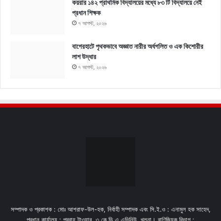
কয়রার ১৪২ প্রাথমিক বিদ্যালয়ের মধ্যে ৮৩ টি বিদ্যালয়ে নেই
প্রধান শিক্ষক
৭ আগস্ট, ২০২৬
বাগেরহাটে পৃথকভাবে অজ্ঞাত নারীর অর্ধগলিত ও এক কিশোরীর
লাশ উদ্ধার
৭ আগস্ট, ২০২৬
সম্পাদক ও প্রকাশক : মোঃ আশরাফ-উল-হক, নির্বাহী সম্পাদক এবং সি.ই.ও : এনামুল হক সাহেদ,
প্রধান কার্যালয় : প্রবাহ টাওয়ার, ৩ কে,ডি,এ এভিনিউ, খুলনা। বাণিজ্যিক বিভাগ :