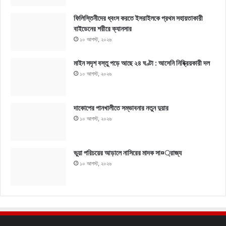
ফিলিস্তিনীদের ধ্বংস করতে ইসরাইলকে প্রথম সহায়তাকারী
বাইডেনের শরীরে ক্যানসার
১০ আগস্ট, ২০২৬
মাইন সদৃশ বস্তু পড়ে আছে ২৪ ঘণ্টা : আসেনি নিষ্ক্রিয়কারী দল
১০ আগস্ট, ২০২৬
দাকোপের পানখালীতে সম্ভাবনার নতুন দুয়ার
১০ আগস্ট, ২০২৬
ভুয়া পরিচয়ের আড়ালে নাসিরের মাদক সা¤্রাজ্য
১০ আগস্ট, ২০২৬