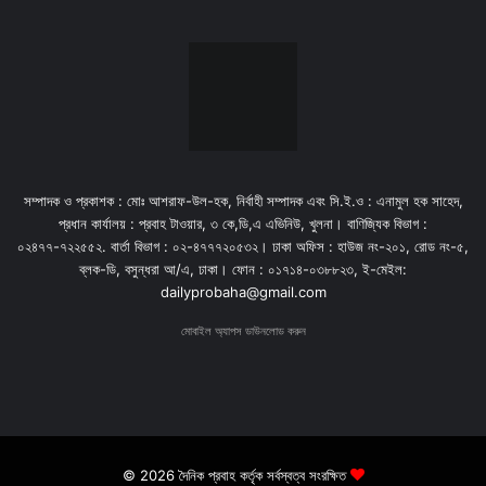
সম্পাদক ও প্রকাশক : মোঃ আশরাফ-উল-হক, নির্বাহী সম্পাদক এবং সি.ই.ও : এনামুল হক সাহেদ,
প্রধান কার্যালয় : প্রবাহ টাওয়ার, ৩ কে,ডি,এ এভিনিউ, খুলনা। বাণিজ্যিক বিভাগ :
০২৪৭৭-৭২২৫৫২. বার্তা বিভাগ : ০২-৪৭৭৭২০৫৩২। ঢাকা অফিস : হাউজ নং-২০১, রোড নং-৫,
ব্লক-ডি, বসুন্ধরা আ/এ, ঢাকা। ফোন : ০১৭১৪-০৩৮৮২৩, ই-মেইল:
dailyprobaha@gmail.com
মোবাইল অ্যাপস ডাউনলোড করুন
© 2026 দৈনিক প্রবাহ কর্তৃক সর্বস্বত্ব সংরক্ষিত