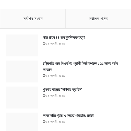
সর্বশেষ সংবাদ
সর্বাধিক পঠিত
সাত মাসে ৪৪ জন মুসলিমকে হত্যা
১০ আগস্ট, ২০২৬
রাষ্ট্রপতি পদে বিএনপির প্রার্থী মির্জা ফখরুল : ১১ দলের অলি
আহমদ
১০ আগস্ট, ২০২৬
খুলনায় বাড়ছে ‘সাইবার ক্রাইম’
১০ আগস্ট, ২০২৬
আজ আমি প্রাণেও মরতে পারতাম: মমতা
১০ আগস্ট, ২০২৬