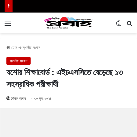
Menu
Switch
এখা
হোম
→
স্থানীয় সংবাদ
স্থানীয় সংবাদ
যশোর শিক্ষাবোর্ড : এইচএসসিতে বেড়েছে ১৩
সহস্রাধিক পরীক্ষার্থী
দৈনিক প্রবাহ
৩০ জুন, ২০২৪