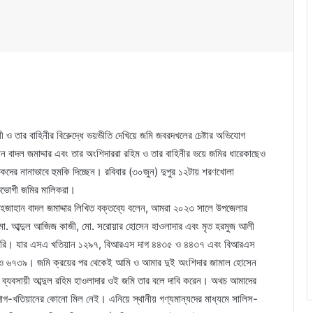
ী ও তার বাহিনীর বিরেুদ্ধে ভয়ভীতি দেখিয়ে জমি জবরদখলের চেষ্টার অভিযোগ
বাদল জমাদ্দার এবং তার অংশিদাররা রহিম ও তার বাহিনীর ভয়ে জমির ধারেকাছেও
দের নানাভাবে হুমকি দিচ্ছেন। রবিবার (৩০জুন) দুপুর ১২টায় শরণখোলা
্তভোগী জমির মালিকরা।
াহজাহান বাদল জমাদ্দার লিখিত বক্তব্যে বলেন, আমরা ২০২৩ সালে উপজেলার
 মো. আব্দুল আজিজ কাজী, মো. সরোয়ার হোসেন হাওলাদার এবং মৃত হরমুজ আলী
য় করি। যার এসএ খতিয়ান ১২৯৭, বিআরএস দাগ ৪৪৩৫ ও ৪৪৩৭ এবং বিআরএস
 ৬৭৩৯। জমি ক্রয়ের পর থেকেই আমি ও আমার দুই অংশিদার জামাল হোসেন
 ব্যবসায়ী আব্দুল রহিম হাওলাদার ওই জমি তার বলে দাবি করেন। অথচ আমাদের
 দাগ-খতিয়ানের কোনো মিল নেই। এনিয়ে স্থানীয় গণ্যমান্যদের মাধ্যমে সালিস-