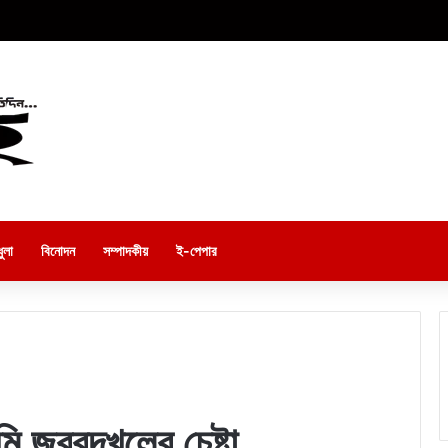
ুলা
বিনোদন
সম্পাদকীয়
ই-পেপার
 জবরদখলের চেষ্টা