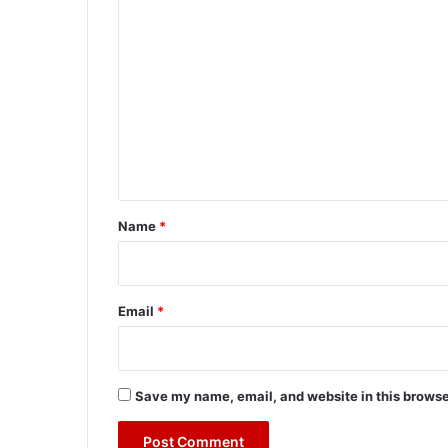
C
o
m
m
e
n
t
*
Name
*
Email
*
Save my name, email, and website in this browse