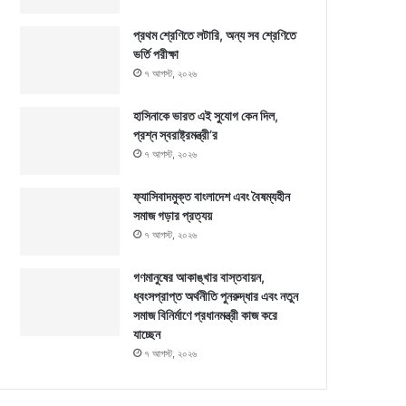
প্রথম শ্রেণিতে লটারি, অন্য সব শ্রেণিতে
ভর্তি পরীক্ষা
৭ আগস্ট, ২০২৬
হাসিনাকে ভারত এই সুযোগ কেন দিল,
প্রশ্ন স্বরাষ্ট্রমন্ত্রী’র
৭ আগস্ট, ২০২৬
ফ্যাসিবাদমুক্ত বাংলাদেশ এবং বৈষম্যহীন
সমাজ গড়ার প্রত্যয়
৭ আগস্ট, ২০২৬
গণমানুষের আকাঙ্খার বাস্তবায়ন,
ধ্বংসপ্রাপ্ত অর্থনীতি পুনরুদ্ধার এবং নতুন
সমাজ বিনির্মাণে প্রধানমন্ত্রী কাজ করে
যাচ্ছেন
৭ আগস্ট, ২০২৬