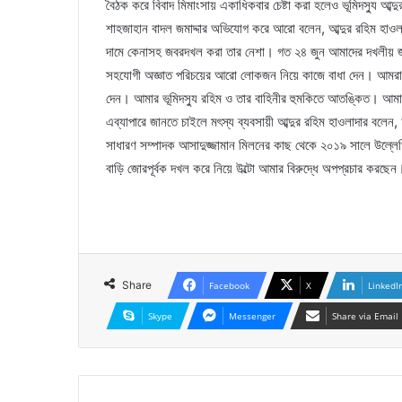
বৈঠক করে বিবাদ মিমাংসায় একাধিকবার চেষ্টা করা হলেও ভূমিদস্যু আব্দ
শাহজাহান বাদল জমাদ্দার অভিযোগ করে আরো বলেন, আব্দুর রহিম হাওলা
দামে কেনাসহ জবরদখল করা তার নেশা। গত ২৪ জুন আমাদের দখলীয় জম
সহযোগী অজ্ঞাত পরিচয়ের আরো লোকজন নিয়ে কাজে বাধা দেন। আমরা 
দেন। আমার ভূমিদস্যু রহিম ও তার বাহিনীর হুমকিতে আতঙ্কিত। আমাদ
এব্যাপারে জানতে চাইলে মৎস্য ব্যবসায়ী আব্দুর রহিম হাওলাদার বল
সাধারণ সম্পাদক আসাদুজ্জামান মিলনের কাছ থেকে ২০১৯ সালে উল্লেখি
বাড়ি জোরপূর্বক দখল করে নিয়ে উল্টো আমার বিরুদ্ধে অপপ্রচার করছেন
Share
Facebook
X
LinkedI
Skype
Messenger
Share via Email