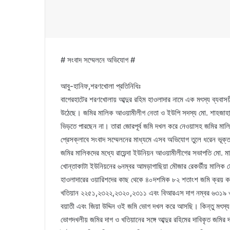
# সংবাদ সম্মেলনে অভিযোগ #
আবু-হানিফ,শরণখোলা প্রতিনিধিঃ
বাগেরহাটের শরণখোলায় আব্দুর রহিম হাওলাদার নামে এক মৎস্য ব্যবাসয়
উঠেছে। জমির মালিক আওয়ামীলীগ নেতা ও ইউপি সদস্য মো. শাহজাহান 
ভিড়তে পারছেন না। তারা জোরপূর্ব জমি দখল করে নেওয়াসহ জমির মালিক
প্রেসক্লাবে সংবাদ সম্মেলনের মাধ্যমে এসব অভিযোগ তুলে ধরেন ভূক
জমির মালিকদের মধ্যে রায়েন্দা ইউনিয়ন আওয়ামীলীগের সভাপতি মো. ম
খোন্তাকাটা ইউনিয়নের ৬নম্বর আমড়াগাছিয়া মৌজার রেকর্ডীয় মালিক
হাওলাদারের ওয়ারিশদের কাছ থেকে ৪০দশমিক ৮২ শতাংশ জমি ক্র
খতিয়ান ২২৫১,২৩২২,২৩২০,২৩১১ এবং বিআরএস দাগ নম্বর ৬৩১৯ ও
বয়াতী এবং জিয়া উদ্দিন ওই জমি ভোগ দখল করে আসছি। কিন্তু মৎস্য
ভোগদখলীয় জমির দাগ ও খতিয়ানের সঙ্গে আব্দুর রহিমের দাবিকৃত জমির