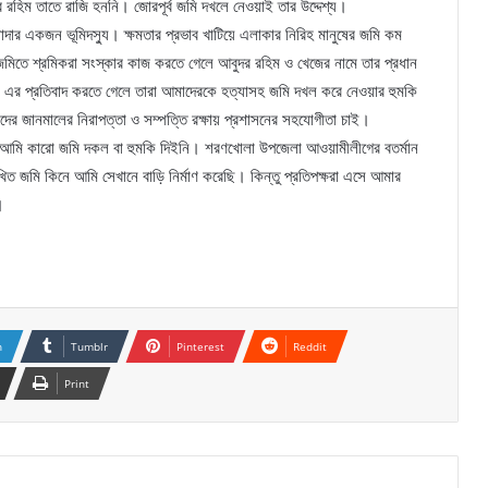
ুর রহিম তাতে রাজি হননি। জোরপূর্ব জমি দখলে নেওয়াই তার উদ্দেশ্য।
দার একজন ভূমিদস্যু। ক্ষমতার প্রভাব খাটিয়ে এলাকার নিরিহ মানুষের জমি কম
িতে শ্রমিকরা সংস্কার কাজ করতে গেলে আবুদর রহিম ও খেজের নামে তার প্রধান
এর প্রতিবাদ করতে গেলে তারা আমাদেরকে হত্যাসহ জমি দখল করে নেওয়ার হুমকি
ের জানমালের নিরাপত্তা ও সম্পত্তি রক্ষায় প্রশাসনের সহযোগীতা চাই।
েন, আমি কারো জমি দকল বা হুমকি দিইনি। শরণখোলা উপজেলা আওয়ামীলীগের বতর্মান
ত জমি কিনে আমি সেখানে বাড়ি নির্মাণ করেছি। কিন্তু প্রতিপক্ষরা এসে আমার
।
n
Tumblr
Pinterest
Reddit
Print