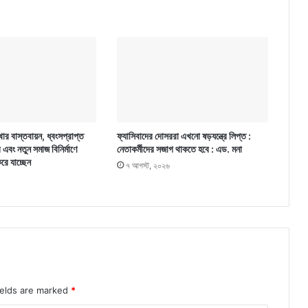
ার বাস্তবায়ন, ধ্বংসপ্রাপ্ত
ফ্যাসিবাদের দোসররা এখনো ষড়যন্ত্রে লিপ্ত :
র এবং নতুন সমাজ বিনির্মাণে
নেতাকর্মীদের সজাগ থাকতে হবে : এড. মনা
করে যাচ্ছেন
৭ আগস্ট, ২০২৬
ields are marked
*