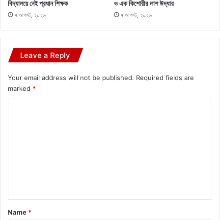
বিদ্যালয়ে নেই প্রধান শিক্ষক
ও এক কিশোরীর লাশ উদ্ধার
৭ আগস্ট, ২০২৬
৭ আগস্ট, ২০২৬
Leave a Reply
Your email address will not be published.
Required fields are
marked
*
C
o
m
m
e
n
t
*
Name
*