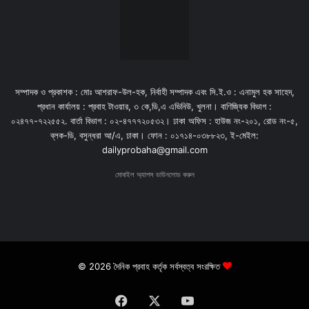
সম্পাদক ও প্রকাশক : মোঃ আশরাফ-উল-হক, নির্বাহী সম্পাদক এবং সি.ই.ও : এনামুল হক সাহেদ,
প্রধান কার্যালয় : প্রবাহ টাওয়ার, ৩ কে,ডি,এ এভিনিউ, খুলনা। বাণিজ্যিক বিভাগ :
০২৪৭৭-৭২২৫৫২. বার্তা বিভাগ : ০২-৪৭৭৭২০৫৩২। ঢাকা অফিস : হাউজ নং-২০১, রোড নং-৫,
ব্লক-ডি, বসুন্ধরা আ/এ, ঢাকা। ফোন : ০১৭১৪-০৩৮৮২৩, ই-মেইল:
dailyprobaha@gmail.com
মোবাইল অ্যাপস ডাউনলোড করুন
© 2026 দৈনিক প্রবাহ কর্তৃক সর্বস্বত্ব সংরক্ষিত
Facebook
X
YouTube