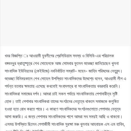
খবর বিজ্ঞপ্তি ঃ আওয়ামী যুবলীগের প্রেসিডিয়াম সদস্য ও বিসিবি-এর পরিচালক
বঙ্গবন্ধুর ভ্রাতুষ্পুত্র শেখ সোহেলকে আজ সোমবার ফুলেল শুভেচ্ছা জানিয়েছেন খুলনা
সাংবাদিক ইউনিয়নের (কেইউজে) নবনির্বাচিত সম্রাট- মহেন- জাহিদ পরিষদের নেতৃবৃন্দ।
শুভেচ্ছা বিনিময়কালে শেখ সোহেল উপস্থিত সাংবাদিকদের উদ্দেশ্যে বলেন, আওয়ামী লীগ এ
পর্যন্ত যতবার ক্ষমতায় এসেছে কখনোই সংবাদপত্র বা সাংবাদিকতায় খবরদারি করেনি।
সাংবাদিকরা সমাজের দর্পন। আমরা চাই সকল পর্যায়ে সাংবাদিকতায় পেশাদারীত্ব সৃষ্টি
হোক। তাই পেশাদার সাংবাদিকরা তাদের সংগঠনের নেতৃত্বে থাকলে সমাজকে কলুষিত
হওয়া হতে রোধ করতে পারে। এ কারণে সাংবাদিকদের সংগঠনগুলোতে পেশাদার নেতৃত্ব
আসা জরুরি। এ জন্য পেশাদার সাংবাদিকদের পাশে আমরা সব সময়ই আছি ও থাকবো।
এসময় উপস্থিত ছিলেন পেশাজীবী সাংবাদিক সুরক্ষা মঞ্চ খুলনার আহবায়ক এস এম হাবিব,