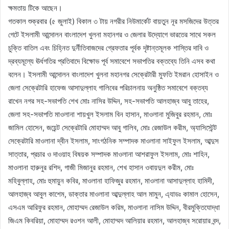
ক্ষমতায় টিকে আছেন।
গতকাল শুক্রবার (৫ জুলাই) বিকাল ৩ টায় নগরীর নিউমার্কেট বায়তুন নূর মসজিদের উত্তর
গেটে ইসলামী আন্দোলন বাংলাদেশ খুলনা মহানগর ও জেলার উদ্যোগে ভারতের সাথে সকল
চুক্তি বাতিল এবং চিহ্নিত দুর্নীতিবাজদের গ্রেফতার পূর্বক দৃষ্টান্তমূলক শাস্তির দাবি ও
দ্রব্যমূল্যে ঊর্ধগতির প্রতিবাদে বিক্ষোভ পূর্ব সমাবেশে সভাপতির বক্তব্যে তিনি এসব কথা
বলেন। ইসলামী আন্দোলন বাংলাদেশ খুলনা মহানগর সেক্রেটারী মুফতি ইমরান হোসাইন ও
জেলা সেক্রেটারি হাফেজ আসাদুল্লাহ গালিবের পরিচালনায় অনুষ্ঠিত সমাবেশে বক্তব্য
রাখেন নগর সহ-সভাপতি শেখ মোঃ নাসির উদ্দিন, সহ-সভাপতি আলহাজ্ব আবু তাহের,
জেলা সহ-সভাপতি মাওলানা শায়খুল ইসলাম বিন হাসান, মাওলানা মুজিবুর রহমান, মোঃ
জামিল হোসেন, জয়েন্ট সেক্রেটারি মোহাম্মদ আবু গালিব, মোঃ রেজাউল করীম, অ্যাসিস্টেন্ট
সেক্রেটারি মাওলানা দ্বীন ইসলাম, সাংগঠনিক সম্পাদক মাওলানা সাইফুল ইসলাম, আব্দুস
সাত্তার, প্রচার ও দাওয়াহ বিষয়ক সম্পাদক মাওলানা আশরাফুল ইসলাম, মোঃ শাহিন,
মাওলানা হারুনুর রশিদ, গাজী মিজানুর রহমান, শেখ হাসান ওবায়দুল করীম, মোঃ
মহিবুল্লাহ, মোঃ হুমায়ুন কবির, মাওলানা হাফিজুর রহমান, মাওলানা আসাদুল্লাহ হামিদী,
আলহাজ্ব আবুল কাশেম, ডাক্তার মাওলানা আব্দুল্লাহ আল মামুন, এ্যাডঃ কামাল হোসেন,
এসএম আরিফুর রহমান, মোহাম্মদ রেজাউল করিম, মাওলানা নাসিম উদ্দিন, বীরমুক্তিযোদ্ধা
জিএম কিবরিয়া, মোহাম্মদ রওশন আলী, মোহাম্মদ আলিয়ার রহমান, আলহাজ্ব সরোয়ার বন্দ,