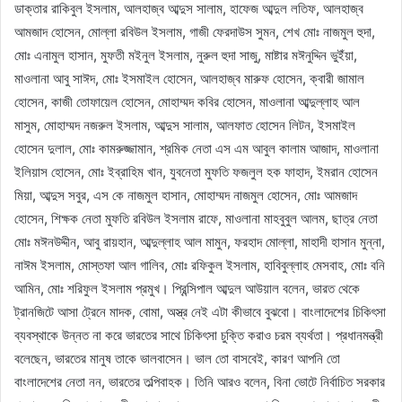
ডাক্তার রাকিবুল ইসলাম, আলহাজ্ব আব্দুস সালাম, হাফেজ আব্দুল লতিফ, আলহাজ্ব
আমজাদ হোসেন, মোল্লা রবিউল ইসলাম, গাজী ফেরদাউস সুমন, শেখ মোঃ নাজমুল হুদা,
মোঃ এনামুল হাসান, মুফতী মইনুল ইসলাম, নুরুল হুদা সাজু, মাষ্টার মঈনুদ্দিন ভুইঁয়া,
মাওলানা আবু সাঈদ, মোঃ ইসমাইল হোসেন, আলহাজ্ব মারুফ হোসেন, ক্বারী জামাল
হোসেন, কাজী তোফায়েল হোসেন, মোহাম্মদ কবির হোসেন, মাওলানা আব্দুল্লাহ আল
মাসুম, মোহাম্মদ নজরুল ইসলাম, আব্দুস সালাম, আলফাত হোসেন লিটন, ইসমাইল
হোসেন দুলাল, মোঃ কামরুজ্জামান, শ্রমিক নেতা এস এম আবুল কালাম আজাদ, মাওলানা
ইলিয়াস হোসেন, মোঃ ইব্রাহিম খান, যুবনেতা মুফতি ফজলুল হক ফাহাদ, ইমরান হোসেন
মিয়া, আব্দুস সবুর, এস কে নাজমুল হাসান, মোহাম্মদ নাজমুল হোসেন, মোঃ আমজাদ
হোসেন, শিক্ষক নেতা মুফতি রবিউল ইসলাম রাফে, মাওলানা মাহবুবুল আলম, ছাত্র নেতা
মোঃ মঈনউদ্দীন, আবু রায়হান, আব্দুল্লাহ আল মামুন, ফরহাদ মোল্লা, মাহাদী হাসান মুন্না,
নাঈম ইসলাম, মোস্তফা আল গালিব, মোঃ রফিকুল ইসলাম, হাবিবুল্লাহ মেসবাহ, মোঃ বনি
আমিন, মোঃ শরিফুল ইসলাম প্রমুখ। প্রিন্সিপাল আব্দুল আউয়াল বলেন, ভারত থেকে
ট্রানজিটে আসা ট্রেনে মাদক, বোমা, অস্ত্র নেই এটা কীভাবে বুঝবো। বাংলাদেশের চিকিৎসা
ব্যবস্থাকে উন্নত না করে ভারতের সাথে চিকিৎসা চুক্তি করাও চরম ব্যর্থতা। প্রধানমন্ত্রী
বলেছেন, ভারতের মানুষ তাকে ভালবাসেন। ভাল তো বাসবেই, কারণ আপনি তো
বাংলাদেশের নেতা নন, ভারতের তল্পিবাহক। তিনি আরও বলেন, বিনা ভোটে নির্বাচিত সরকার