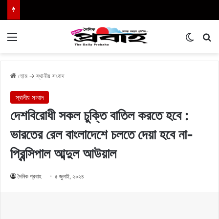
Menu
Switch
এখা
হোম
→
স্থানীয় সংবাদ
স্থানীয় সংবাদ
দেশবিরোধী সকল চুক্তি বাতিল করতে হবে :
ভারতের রেল বাংলাদেশে চলতে দেয়া হবে না-
প্রিন্সিপাল আব্দুল আউয়াল
দৈনিক প্রবাহ
৫ জুলাই, ২০২৪