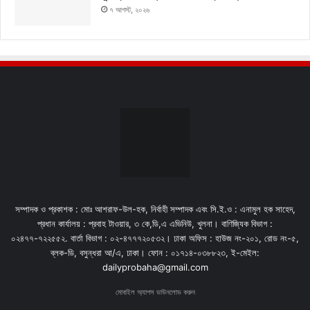
৭ আগস্ট, ২০২৬
সম্পাদক ও প্রকাশক : মোঃ আশরাফ-উল-হক, নির্বাহী সম্পাদক এবং সি.ই.ও : এনামুল হক সাহেদ,
প্রধান কার্যালয় : প্রবাহ টাওয়ার, ৩ কে,ডি,এ এভিনিউ, খুলনা। বাণিজ্যিক বিভাগ :
০২৪৭৭-৭২২৫৫২. বার্তা বিভাগ : ০২-৪৭৭৭২০৫৩২। ঢাকা অফিস : হাউজ নং-২০১, রোড নং-৫,
ব্লক-ডি, বসুন্ধরা আ/এ, ঢাকা। ফোন : ০১৭১৪-০৩৮৮২৩, ই-মেইল:
dailyprobaha@gmail.com
মোবাইল অ্যাপস ডাউনলোড করুন