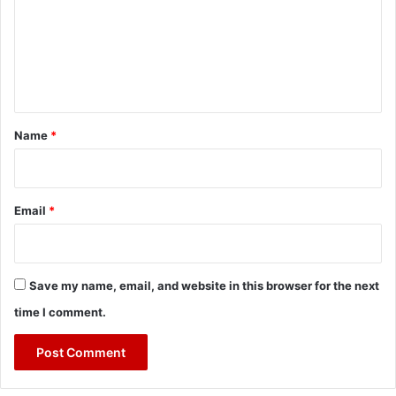
m
e
n
t
*
Name
*
Email
*
Save my name, email, and website in this browser for the next
time I comment.