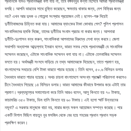
প্রধানকে যদিও প্রধানমন্ত্রী বলা যায় না, তবে বঙ্গবন্ধুর কন্যা হিসেবে আমরা প্রধানমন্ত্রী
বলছি। আপনি ভারতের সাথে চুক্তি করেছেন, ক্ষমতায় থাকার জন্য, দেশ বিক্রির জন্য
নয়? এখন আর দুদক ও গোয়েন্দা সংস্থার প্রয়োজন নেই। ছাগল-গরু দিয়েই
দুর্নীতিবাজদের চিহ্নিত করা যায়। আমাদের ব্যাংকের টাকা কোথায় গেল? পুলিশ প্রশাসন
সাংবাদিকদের হুমকি দিচ্ছে, তাদের দুর্নীতির সংবাদ প্রচার না করার জন্য। আপনারা
দুর্নীতি-দুঃশাসন বন্ধ করুন, সাংবাদিকরা আপনাদের বিরুদ্ধে লেখা বন্ধ করবে। জেলা
সভাপতি অধ্যাপক আব্দুল্লাহ ইমরান বলেন, ভারত সফর শেষে প্রধানমন্ত্রী যে সাংবাদিক
সম্মেলন করেছেন, এটাকে সাংবাদিক সম্মেলন বলা যায় না। এটাকে তেলবাজির সম্মেলন
বলতে হয়। অর্থমন্ত্রী সংসদে দাড়িয়ে যে তথ্য আমাদেরকে দিয়েছেন, তাতে প্রমাণ হয়,
বাংলাদেশের সবচেয়ে বেশি টাকা ভারতে পাচার হয়েছে। তিনি বলেন, ৫০.৬ বিলিয়ন ডলার
বৈধভাবে ভারতে পাচার হয়েছে। অথচ চায়না বাংলাদেশে অসংখ্য প্রজেক্ট পরিচালনা করলেও
চীনে বৈধভাবে গিয়েছে ১৪ বিলিয়ন ডলার। ভারত আমাদের কীভাবে উপকার করে এটাই তার
প্রমাণ। দ্রব্যমূল্যের সমালোচনা করে তিনি আরও বলেন, আলু কিনতে হয় ৭০ টাকায়,
কাচামরিচ ৩৫০ টাকায়, ডিম হালি কিনতে হয় ৬০ টাকায়। এই হলো স্মার্ট উন্নয়নের
নমূনা? এ সরকার মানুষকে বাচা নয়, মারার জন্য সকল আয়োজন সম্পন্ন করেছে। পরে
একটি বিশাল মিছিল বায়তুন নূর মসজিদ থেকে বের হয়ে শহরের প্রধান প্রধান সড়ক
প্রদক্ষিণ করেন।