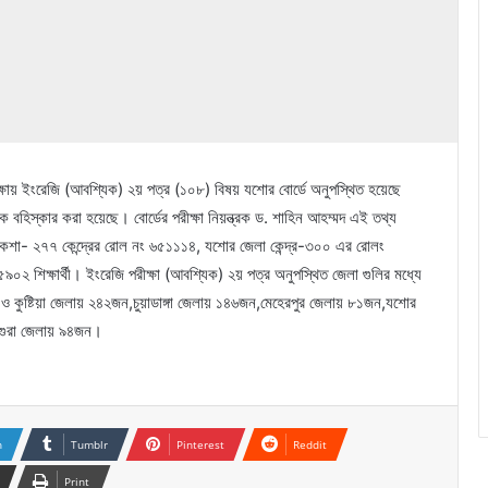
ষায় ইংরেজি (আবশ্যিক) ২য় পত্র (১০৮) বিষয় যশোর বোর্ডে অনুপস্থিত হয়েছে
ে বহিস্কার করা হয়েছে। বোর্ডের পরীক্ষা নিয়ন্ত্রক ড. শাহিন আহম্মদ এই তথ্য
ার খোকশা- ২৭৭ কেন্দ্রের রোল নং ৬৫১১১৪, যশোর জেলা কেন্দ্র-৩০০ এর রোলং
শিক্ষার্থী। ইংরেজি পরীক্ষা (আবশ্যিক) ২য় পত্র অনুপস্থিত জেলা গুলির মধ্যে
 কুষ্টিয়া জেলায় ২৪২জন,চুয়াডাঙ্গা জেলায় ১৪৬জন,মেহেরপুর জেলায় ৮১জন,যশোর
গুরা জেলায় ৯৪জন।
n
Tumblr
Pinterest
Reddit
Print