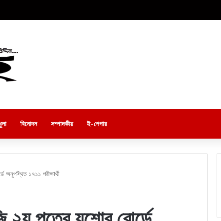
ুলা
বিনোদন
সম্পাদকীয়
ই-পেপার
 অনুপস্থিত ১৭১১ পরীক্ষার্থী
ি ২য় পত্রে যশোর বোর্ডে