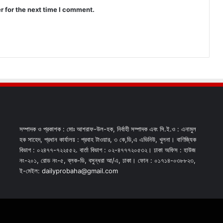
r for the next time I comment.
সম্পাদক ও প্রকাশক : মোঃ আশরাফ-উল-হক, নির্বাহী সম্পাদক এবং সি.ই.ও : এনামুল
হক সাহেদ, প্রধান কার্যালয় : প্রবাহ টাওয়ার, ৩ কে,ডি,এ এভিনিউ, খুলনা। বাণিজ্যিক
বিভাগ : ০২৪৭৭-৭২২৫৫২. বার্তা বিভাগ : ০২-৪৭৭৭২০৫৩২। ঢাকা অফিস : হাউজ
নং-২০১, রোড নং-৫, ব্লক-ডি, বসুন্ধরা আ/এ, ঢাকা। ফোন : ০১৭১৪-০৩৮৮২৩,
ই-মেইল: dailyprobaha@gmail.com