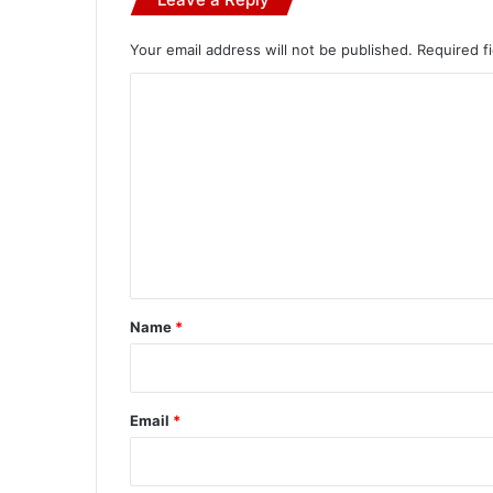
Your email address will not be published.
Required f
C
o
m
m
e
n
t
*
Name
*
Email
*