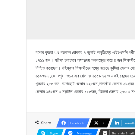
যশোর ব্যুরো ঃ গতকাল রোববার ৭ জুলাই অনুষ্ঠিতব্য এইচএসসি পরীক্
১৭১১ জন। পরীক্ষা চলাচালে অসাদুপয় অবলম্বের দায়ে ৪ জন শিক্ষার্থীক
নিশ্চিত করেছেন। বহিস্কার শিক্ষার্থীদের মধ্যে রয়েছে কুষ্টিয়া জেল
৬১৯৭৯৭ ,কেশবপুর -৩১২ এর রোল নং ৬১৫৮৭২ ও একই কেন্দ্রে ৬১৫৯০২ 
খুলনায় ২৮৫ জন, বাগেরহাট জেলায় ১২৮জন,সাতক্ষীরা জেলায় ২১২জন ও
জেলায় ১৪৫জন ও নড়াইল জেলায় ১০৫জন, ঝিনেদা জেলায় ২৭৩ ও মা
Share
Facebook
X
LinkedI
Skype
Messenger
Share via Email