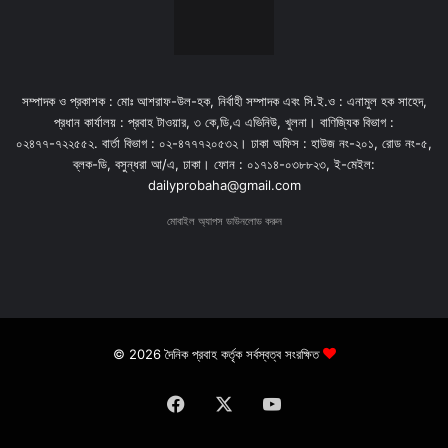
সম্পাদক ও প্রকাশক : মোঃ আশরাফ-উল-হক, নির্বাহী সম্পাদক এবং সি.ই.ও : এনামুল হক সাহেদ,
প্রধান কার্যালয় : প্রবাহ টাওয়ার, ৩ কে,ডি,এ এভিনিউ, খুলনা। বাণিজ্যিক বিভাগ :
০২৪৭৭-৭২২৫৫২. বার্তা বিভাগ : ০২-৪৭৭৭২০৫৩২। ঢাকা অফিস : হাউজ নং-২০১, রোড নং-৫,
ব্লক-ডি, বসুন্ধরা আ/এ, ঢাকা। ফোন : ০১৭১৪-০৩৮৮২৩, ই-মেইল:
dailyprobaha@gmail.com
মোবাইল অ্যাপস ডাউনলোড করুন
© 2026 দৈনিক প্রবাহ কর্তৃক সর্বস্বত্ব সংরক্ষিত
Facebook
X
YouTube