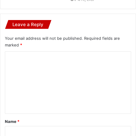
Leave a Reply
Your email address will not be published.
Required fields are
marked
*
C
o
m
m
e
n
t
*
Name
*