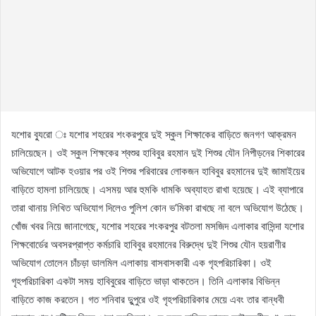
যশোর ব্যুরো ঃ যশোর শহরের শংকরপুরে দুই স্কুল শিক্ষাকের বাড়িতে জনগণ আক্রমন
চালিয়েছেন। ওই স্কুল শিক্ষকের শ্বশুর হাবিবুর রহমান দুই শিশুর যৌন নিপীড়নের শিকারের
অভিযোগে আটক হওয়ার পর ওই শিশুর পরিবারের লোকজন হাবিবুর রহমানের দুই জামাইয়ের
বাড়িতে হামলা চালিয়েছে। এসময় আর হুমকি ধামকি অব্যাহত রাখা হয়েছে। এই ব্যাপারে
তারা থানায় লিখিত অভিযোগ দিলেও পুলিশ কোন ভ’মিকা রাখছে না বলে অভিযোগ উঠেছে।
খোঁজ খবর নিয়ে জানাগেছে, যশোর শহরের শংকরপুর বটতলা মসজিদ এলাকার বাসিন্দা যশোর
শিক্ষবোর্ডের অবসরপ্রাপ্ত কর্মচারি হাবিবুর রহমানের বিরুদ্ধে দুই শিশুর যৌন হয়রাণীর
অভিযোগ তোলেন চাঁচড়া ডালমিল এলাকায় বাসবাসকারী এক গৃহপরিচারিকা। ওই
গৃহপরিচারিকা একটা সময় হাবিবুরের বাড়িতে ভাড়া থাকতেন। তিনি এলাকার বিভিন্ন
বাড়িতে কাজ করতেন। গত শনিবার দুুপুরে ওই গৃহপরিচারিকার মেয়ে এবং তার বান্ধবী