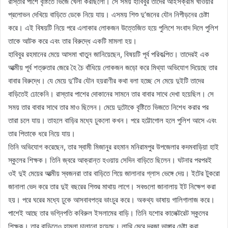
রাস্তার পাশে বৃষ্টিতে ভিজে খেলা করছিলো। সে সময় হাবিবুর তাদের আইসক্রীম খাওয়ার
প্রলোভন দেখিয়ে বাড়িতে ডেকে নিয়ে যায়। এসময় শিশু দু’জনের যৌন নিপীড়নের চেষ্টা
করে। এই বিষয়টি নিয়ে পরে এলাকার লোকজন উত্তেজিত হয়ে পুলিশে সংবাদ দিলে পুলিশ
তাকে আটক করে এবং তার বিরুদ্ধে একটি মামলা হয়।
হাবিবুর রহমানের মেয়ে আসমা খাতুন জানিয়েছেন, বিষয়টি পূর্ব পরিকল্পিত। তাদেরই এক
আত্মীয় পূর্ব শত্রুতার জেরে হৈ চৈ বাঁধিয়ে লোকজন জড়ো করে মিথ্যা অভিযোগ দিয়েছে তার
বাবার বিরুদ্ধে। যে মেয়ে দু’টির যৌন হয়রাণীর কথা বলা হচ্ছে সে মেয়ে দুইটি তাদের
বাড়িতেই ঢোকেনি। রাস্তার পাশের দোকানের সামনে তার বাবার সাথে দেখা হয়েছিল। সে
সময় তার বাবার সাথে তার মাও ছিলেন। মেয়ে দুটোকে বৃষ্টিতে ভিজতে নিশেধ করার পর
তারা চলে যায়। তাহলে বাড়ির মধ্যে ঢুকলো কখন। পরে হট্টোগোল হলে পুলিশ আসে এবং
তার পিতাকে ধরে নিয়ে যায়।
তিনি অভিযোগ করেছেন, তার স্বামী মিজানুর রহমান মনিরামপুর উপজেলার কদমবাড়িয়া হাই
স্কুলের শিক্ষক। তিনি জ্বরে আক্রান্ত হওয়ায় সেদিন বাড়িতে ছিলেন। ঘটনার পরপরই
ওই দুই মেয়ের আত্মীয় স্বজনরা তার বাড়িতে গিয়ে জালানার গ্লাস ভেঙ্গে দেয়। ইটের টুকরো
জানালা ভেদ করে তার দুই বছরের শিশুর মাথায় লাগে। সবগুলো জানালায় ইট নিক্ষেপ করা
হয়। পরে ঘরের মধ্যে ঢুকে আসবাবপত্র ভাংচুর করে। অকথ্য ভাষায় গালিগালাজ করে।
পাশেই আছে তার ভগ্নিপতি কবিরুল ইসলামের বাড়ি। তিনি যশোর কালেক্টরেট স্কুলের
শিক্ষক। তার বাড়িতেও হামলা চালানো হয়েছে। লাথি মেরে দরজা ভাঙ্গার চেষ্টা করা