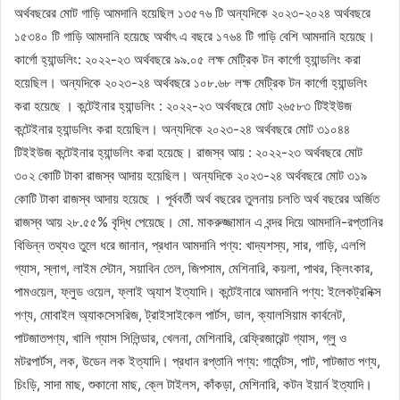
অর্থবছরের মোট গাড়ি আমদানি হয়েছিল ১৩৫৭৬ টি অন্যদিকে ২০২৩-২০২৪ অর্থবছরে
১৫৩৪০ টি গাড়ি আমদানি হয়েছে অর্থাৎ এ বছরে ১৭৬৪ টি গাড়ি বেশি আমদানি হয়েছে।
কার্গো হ্যান্ডলিং: ২০২২-২৩ অর্থবছরে ৯৯.০৫ লক্ষ মেট্রিক টন কার্গো হ্যান্ডলিং করা
হয়েছিল। অন্যদিকে ২০২৩-২৪ অর্থবছরে ১০৮.৬৮ লক্ষ মেট্রিক টন কার্গো হ্যান্ডলিং
করা হয়েছে । কন্টেইনার হ্যান্ডলিং : ২০২২-২৩ অর্থবছরে মোট ২৬৫৮৩ টিইইউজ
কন্টেইনার হ্যান্ডলিং করা হয়েছিল। অন্যদিকে ২০২৩-২৪ অর্থবছরে মোট ৩১০৪৪
টিইইউজ কন্টেইনার হ্যান্ডলিং করা হয়েছে। রাজস্ব আয় : ২০২২-২৩ অর্থবছরে মোট
৩০২ কোটি টাকা রাজস্ব আদায় হয়েছিল। অন্যদিকে ২০২৩-২৪ অর্থবছরে মোট ৩১৯
কোটি টাকা রাজস্ব আদায় হয়েছে । পূর্ববর্তী অর্থ বছরের তুলনায় চলতি অর্থ বছরের অর্জিত
রাজস্ব আয় ২৮.৫৫% বৃদ্ধি পেয়েছে। মো. মাকরুজ্জামান এ বন্দর দিয়ে আমদানি-রপ্তানির
বিভিন্ন তথ্যও তুলে ধরে জানান, প্রধান আমদানি পণ্য: খাদ্যশস্য, সার, গাড়ি, এলপি
গ্যাস, স্লাগ, লাইম স্টোন, সয়াবিন তেল, জিপসাম, মেশিনারি, কয়লা, পাথর, ক্লিংকার,
পামওয়েল, ফ্লুড ওয়েল, ফ্লাই অ্যাশ ইত্যাদি। কন্টেইনারে আমদানি পণ্য: ইলেকট্রনিক্স
পণ্য, মোবাইল অ্যাকসেসরিজ, ট্রাইসাইকেল পার্টস, ডাল, ক্যালসিয়াম কার্বনেট,
পাটজাতপণ্য, খালি গ্যাস সিলিন্ডার, খেলনা, মেশিনারি, রেফ্রিজারেন্ট গ্যাস, গ্লু ও
মটরপার্টস, লক, উডেন লক ইত্যাদি। প্রধান রপ্তানি পণ্য: গার্মেন্টস, পাট, পাটজাত পণ্য,
চিংড়ি, সাদা মাছ, শুকানো মাছ, ক্লে টাইলস, কাঁকড়া, মেশিনারি, কটন ইয়ার্ন ইত্যাদি।