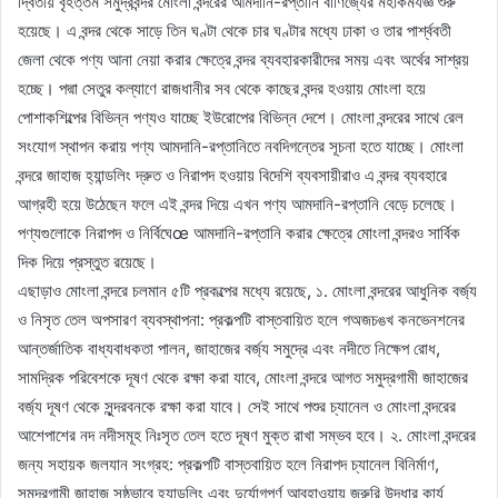
দ্বিতীয় বৃহত্তম সমুদ্রবন্দর মোংলা বন্দরের আমদানি-রপ্তানি বাণিজ্যের মহাকর্মযজ্ঞ শুরু
হয়েছে। এ বন্দর থেকে সাড়ে তিন ঘণ্টা থেকে চার ঘণ্টার মধ্যে ঢাকা ও তার পার্শ্ববতী
জেলা থেকে পণ্য আনা নেয়া করার ক্ষেত্রে বন্দর ব্যবহারকারীদের সময় এবং অর্থের সাশ্রয়
হচ্ছে। পদ্মা সেতুর কল্যাণে রাজধানীর সব থেকে কাছের বন্দর হওয়ায় মোংলা হয়ে
পোশাকশিল্পের বিভিন্ন পণ্যও যাচ্ছে ইউরোপের বিভিন্ন দেশে। মোংলা বন্দরের সাথে রেল
সংযোগ স্থাপন করায় পণ্য আমদানি-রপ্তানিতে নবদিগন্তের সূচনা হতে যাচ্ছে। মোংলা
বন্দরে জাহাজ হ্যান্ডলিং দ্রুত ও নিরাপদ হওয়ায় বিদেশি ব্যবসায়ীরাও এ বন্দর ব্যবহারে
আগ্রহী হয়ে উঠেছেন ফলে এই বন্দর দিয়ে এখন পণ্য আমদানি-রপ্তানি বেড়ে চলেছে।
পণ্যগুলোকে নিরাপদ ও নির্বিঘেœ আমদানি-রপ্তানি করার ক্ষেত্রে মোংলা বন্দরও সার্বিক
দিক দিয়ে প্রস্তুত রয়েছে।
এছাড়াও মোংলা বন্দরে চলমান ৫টি প্রকল্পের মধ্যে রয়েছে, ১. মোংলা বন্দরের আধুনিক বর্জ্য
ও নিসৃত তেল অপসারণ ব্যবস্থাপনা: প্রকল্পটি বাস্তবায়িত হলে গঅজচঙখ কনভেনশনের
আন্তর্জাতিক বাধ্যবাধকতা পালন, জাহাজের বর্জ্য সমুদ্রে এবং নদীতে নিক্ষেপ রোধ,
সামদ্রিক পরিবেশকে দূষণ থেকে রক্ষা করা যাবে, মোংলা বন্দরে আগত সমুদ্রগামী জাহাজের
বর্জ্য দূষণ থেকে সুন্দরবনকে রক্ষা করা যাবে। সেই সাথে পশুর চ্যানেল ও মোংলা বন্দরের
আশেপাশের নদ নদীসমূহ নিঃসৃত তেল হতে দূষণ মুক্ত রাখা সম্ভব হবে। ২. মোংলা বন্দরের
জন্য সহায়ক জলযান সংগ্রহ: প্রকল্পটি বাস্তবায়িত হলে নিরাপদ চ্যানেল বিনির্মাণ,
সমুদ্রগামী জাহাজ সুষ্ঠুভাবে হ্যান্ডলিং এবং দুর্যোগপূর্ণ আবহাওয়ায় জরুরি উদ্ধার কার্য