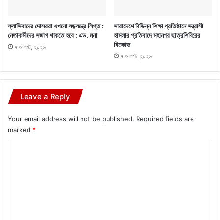
ফ্যাসিবাদের দোসররা এখনো ষড়যন্ত্রে লিপ্ত :
সারাদেশে বিভিন্ন শিক্ষা প্রতিষ্ঠানে সন্ত্রাসী
নেতাকর্মীদের সজাগ থাকতে হবে : এড. মনা
হামলার প্রতিবাদে মহানগর ছাত্রশিবিরের
বিক্ষোভ
৭ আগস্ট, ২০২৬
৭ আগস্ট, ২০২৬
Leave a Reply
Your email address will not be published.
Required fields are
marked
*
C
o
m
m
e