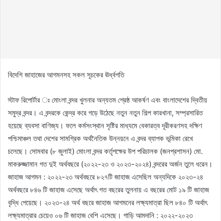
বিদেশি জাহাজের আগমনসহ সকল সূচকের ঊর্ধ্বগতি
স্টাফ রিপোর্টার ঃ মোংলা বন্দর খুলনার অন্যতম শ্রেষ্ঠ আকর্ষণ এবং বাংলাদেশের দ্বিতীয়
সমুদ্র বন্দর। এ বন্দরকে কেন্দ্র করে গড়ে উঠেছে নতুন নতুন শিল্প কারখানা, সম্প্রসারিত
হয়েছে ব্যবসা বাণিজ্য। ফলে কর্মসংস্থান সৃষ্টির মাধ্যমে বেকারত্ব দূরীকরণসহ দক্ষিণ
পশ্চিমাঞ্চল তথা দেশের সামগ্রিক অর্থনৈতিক উন্নয়নে এ বন্দর ব্যাপক ভূমিকা রেখে
চলেছে। সোমবার (৮ জুলাই) মোংলা বন্দর কর্তৃপক্ষের উপ পরিচালক (জনপ্রশাসন) মো.
মাকরুজ্জামান গত দুই অর্থবছরে (২০২২-২৩ ও ২০২৩-২০২৪) বন্দরের অর্জন তুলে ধরেন।
জাহাজ আগমন : ২০২২-২৩ অর্থবছরে ৮২৭টি জাহাজ এসেছিল অন্যদিকে ২০২৩-২৪
অর্থবছরে ৮৪৬ টি জাহাজ এসেছে অর্থাৎ গত বছরের তুলনায় এ বছরের মোট ১৯ টি জাহাজ
বৃদ্ধি পেয়েছে। ২০২৩-২৪ অর্থ বছরে জাহাজ আগমনের লক্ষ্যমাত্রা ছিল ৮৪০ টি অর্থাৎ
লক্ষ্যমাত্রার চেয়েও ০৬ টি জাহাজ বেশি এসেছে। গাড়ি আমদানি : ২০২২-২০২৩