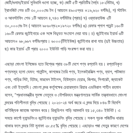
জেটি/গুদাম/ইয়ার্ড সুবিধাদি গুলো হচ্ছে, ক) জেটি ৫টি প্রতিটির দৈর্ঘ্য ১৮২মিটার, খ)
ট্রানজিট শেড ৪টি ৩০,০০০মেঃ টন ( আয়তন ৪৯০৫দ্ধ৪ =১৯,৬২০ বর্গমিঃ), গ) স্টাফিং
ও আনস্টাফিং শেড ১টি আয়তন ৪,৭৪৩ বর্গমিটার (প্রায়) ঘ) ওয়্যারহাউজ ২টি
৩০,০০০মেঃ টন ( আয়তন ৯৮৬০দ্ধ২=১৯৭২০ বর্গমিঃ) ঙ) রেফার প্লাগ পয়েন্ট ১৬০টি
১৬০টি রেফার কন্টেইনারে এক সঙ্গে বিদ্যুত সংযোগ দেয়া যায়। চ) কন্টেইনার ইয়ার্ড ৬টি
আয়তন= ৬৮,৬৬৭ বর্গমিঃপ্রায়। ৬০০০(টিইইউজ) কন্টেইনার রাখা যায় (দুই উচ্চতায়)
ছ) কার ইয়ার্ড ২টি প্রায় ২০০০ ইউনিট গাড়ি সংরক্ষণ করা যায়।
এছাড়া মোংলা ইপিজেড হতে বিশ্বের প্রায় ৩৮টি দেশে পণ্য রপ্তানি হয়। রপ্তানিকৃত
পণ্যসমূহ হলো যেমন: গার্মেন্টস, কাগজের তৈরি পণ্য, ইলেকট্রনিক্স পণ্য, ব্যাগ, পাটজাত
পণ্য, গাড়ির সিট, হিটার, মারবেল টাইলস, হিউম্যান হেয়ার, জিপার, সিগারেট, জ্যাকেট
এবং নেট ইত্যাদি। মোংলা বন্দর কর্তৃপক্ষের চেয়ারম্যান রিয়ার এডমিরাল শাহীন রহমান
বলেন, “প্রধানমন্ত্রীর সুদক্ষ নেতৃত্ব ও নৌপরিবহন মন্ত্রণালয়ের সার্বিক তত্ত্বাবধানে মোংলা
বন্দরের গতিশীলতা বৃদ্ধি পেয়েছে। ২০২৩-২৪ অর্থ বছরে এ বন্দর দিয়ে ৮৪৬ টি বিদেশি
বাণিজ্যিক জাহাজ আগমন করে। রিকন্ডিশন গাড়ি আমদানি হয় ১৫,৩৪০ ইউনিট। এ
সময়ে কার্গো হ্যান্ডলিংও কন্টেইনার হ্যান্ডলিং বৃদ্ধি পেয়েছে। সকল সূচক পজিটিভ ধারায়
থাকার ফলে বন্দরে নিট মুনাফা ২৮.৫৫% বৃদ্ধি পেয়েছে। এছাড়াও পদ্মা সেতুর কারণে দেশের