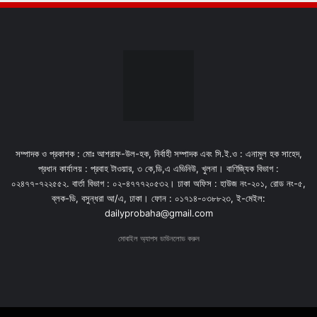
সম্পাদক ও প্রকাশক : মোঃ আশরাফ-উল-হক, নির্বাহী সম্পাদক এবং সি.ই.ও : এনামুল হক সাহেদ,
প্রধান কার্যালয় : প্রবাহ টাওয়ার, ৩ কে,ডি,এ এভিনিউ, খুলনা। বাণিজ্যিক বিভাগ :
০২৪৭৭-৭২২৫৫২. বার্তা বিভাগ : ০২-৪৭৭৭২০৫৩২। ঢাকা অফিস : হাউজ নং-২০১, রোড নং-৫,
ব্লক-ডি, বসুন্ধরা আ/এ, ঢাকা। ফোন : ০১৭১৪-০৩৮৮২৩, ই-মেইল:
dailyprobaha@gmail.com
মোবাইল অ্যাপস ডাউনলোড করুন