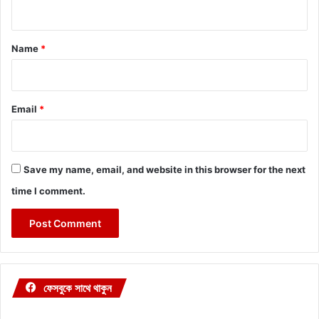
n
t
*
Name
*
Email
*
Save my name, email, and website in this browser for the next
time I comment.
ফেসবুকে সাথে থাকুন