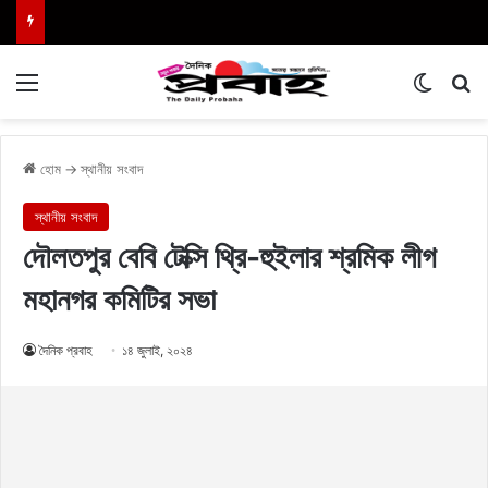
Menu
Switch
এখা
হোম
→
স্থানীয় সংবাদ
স্থানীয় সংবাদ
দৌলতপুর বেবি টেক্সি থ্রি-হুইলার শ্রমিক লীগ
মহানগর কমিটির সভা
দৈনিক প্রবাহ
১৪ জুলাই, ২০২৪