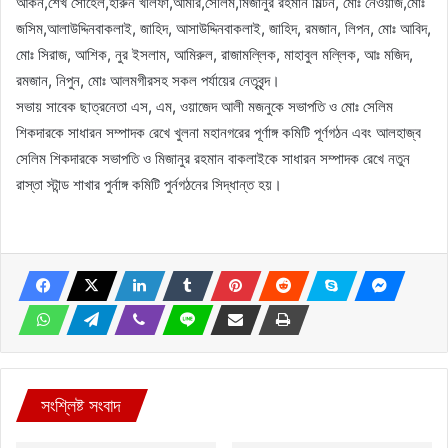
আকন,শেখ সোহেল,হারুন খলিফা,আমীর,সেলিম,মিজানুর রহমান মিল্টন, মোঃ নেওয়াজ,মোঃ
জসিম,আলাউদ্দিনবাকলাই, জাহিদ, আসাউদ্দিনবাকলাই, জাহিদ, রমজান, লিপন, মোঃ আবিদ,
মোঃ সিরাজ, আশিক, নুর ইসলাম, আমিরুল, রাজামল্লিক, মাহাবুল মল্লিক, আঃ মজিদ,
রমজান, নিপুন, মোঃ আলমগীরসহ সকল পর্যায়ের নেতৃবৃন্দ।
সভায় সাবেক ছাত্রনেতা এস, এম, ওয়াজেদ আলী মজনুকে সভাপতি ও মোঃ সেলিম
শিকদারকে সাধারন সম্পাদক রেখে খুলনা মহানগরের পূর্ণাঙ্গ কমিটি পূর্ণগঠন এবং আলহাজ্ব
সেলিম শিকদারকে সভাপতি ও মিজানুর রহমান বাকলাইকে সাধারন সম্পাদক রেখে নতুন
রাস্তা স্টান্ড শাখার পুর্নাঙ্গ কমিটি পুর্নগঠনের সিদ্ধান্ত হয়।
সংশ্লিষ্ট সংবাদ