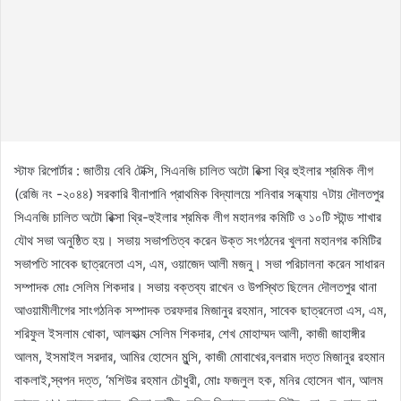
স্টাফ রিপোর্টার : জাতীয় বেবি টেক্সি, সিএনজি চালিত অটো রিক্সা থ্রি হুইলার শ্রমিক লীগ
(রেজি নং -২০৪৪) সরকারি বীনাপানি প্রাথমিক বিদ্যালয়ে শনিবার সন্ধ্যায় ৭টায় দৌলতপুর
সিএনজি চালিত অটো রিক্সা থ্রি-হুইলার শ্রমিক লীগ মহানগর কমিটি ও ১০টি স্টান্ড শাখার
যৌথ সভা অনুষ্ঠিত হয়। সভায় সভাপতিত্ব করেন উক্ত সংগঠনের খুলনা মহানগর কমিটির
সভাপতি সাবেক ছাত্রনেতা এস, এম, ওয়াজেদ আলী মজনু। সভা পরিচালনা করেন সাধারন
সম্পাদক মোঃ সেলিম শিকদার। সভায় বক্তব্য রাখেন ও উপস্থিত ছিলেন দৌলতপুর থানা
আওয়ামীলীগের সাংগঠনিক সম্পাদক তরফদার মিজানুর রহমান, সাবেক ছাত্রনেতা এস, এম,
শরিফুল ইসলাম খোকা, আলহাত্ম সেলিম শিকদার, শেখ মোহাম্মদ আলী, কাজী জাহাঙ্গীর
আলম, ইসমাইল সরদার, আমির হোসেন মুন্সি, কাজী মোবাখের,বলরাম দত্ত মিজানুর রহমান
বাকলাই,স্বপন দত্ত, ‘মশিউর রহমান চৌধুরী, মোঃ ফজলুল হক, মনির হোসেন খান, আলম