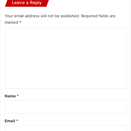
Leave a Reply
Your email address will not be published.
Required fields are
marked
*
C
o
m
m
e
n
t
*
Name
*
Email
*