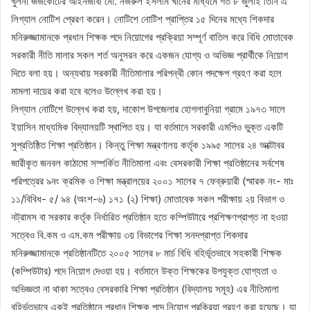
খুলনা জজকোর্টের আইনজীবী মো. নজরুল ইসলাম খানের মাধ্যমে গত ৮ জুলাই তিনি এ
লিগ্যাল নোটিশ প্রেরণ করেন। নোটিশে নোটিশ প্রাপ্তির ১৫ দিনের মধ্যে শিকদার
মনিরুজ্জামানকে প্রধান শিক্ষক পদে নিয়োগের প্রক্রিয়া সম্পূর্ণ বাতিল করে বিধি মোতাবেক
সরকারী নীতি মালার সকল শর্ত অনুসরন করে একজন যোগ্য ও অভিজ্ঞ প্রার্থীকে নিয়োগ
দিতে বলা হয়। অন্যথায় সরকারী নীতিমালার পরিপন্থী কোন পদক্ষেপ গ্রহণ করা হলে
মামলা দায়ের করা হবে বলেও উল্লেখ করা হয়।
লিগ্যাল নোটিশে উল্লেখ করা হয়, দাকোপ উপজেলার হোগলাবুনিয়া গ্রামে ১৯৭৩ সালে
ইয়াসিন মাধ্যমিক বিদ্যালয়টি স্থাপিত হয়। যা বর্তমানে সরকারী এমপিও ভুক্ত একটি
সুপ্রতিষ্ঠিত শিক্ষা প্রতিষ্ঠান। কিন্তু শিক্ষা মন্ত্রণালয় কর্তৃক ১৯৯৫ সালের ২৪ অক্টোবর
জারীকৃত জনবল কাঠামো সম্পর্কিত নীতিমালা এবং বেসরকারী শিক্ষা প্রতিষ্ঠানের সর্বশেষ
পরিপত্রের ৯নং ক্রমিক ও শিক্ষা মন্ত্রালয়ের ২০০১ সালের ৭ ফেব্রুয়ারী (স্মারক নং- মাঃ
১১/বিবিধ- ৫/ ৯৪ (অংশ-৬) ১৭১ (২) শিক্ষা) মোতাবেক সকল পরীক্ষায় ২য় বিভাগ ও
নট্রামস বা সরকার কর্তৃক নির্ধারিত প্রতিষ্ঠান হতে কম্পিউটারে প্রশিক্ষণপ্রাপ্ত না হওয়া
সত্বেও বি.কম ও এম.কম পরীক্ষায় ৩য় বিভাগের শিক্ষা সনদপ্রাপ্ত শিকদার
মনিরুজ্জামানকে প্রতিষ্ঠানটিতে ২০০৫ সালের ৮ মার্চ বিধি বহির্ভূতভাবে সহকারী শিক্ষক
(কম্পিউটার) পদে নিয়োগ দেওয়া হয়। বর্তমানে উক্ত শিক্ষকের উপযুক্ত যোগ্যতা ও
অভিজ্ঞতা না থাকা সত্বেও বেসরকারি শিক্ষা প্রতিষ্ঠান (বিদ্যালয় সমূহ) এর নীতিমালা
বহির্ভূতভাবে একই প্রতিষ্ঠানে প্রধান শিক্ষক পদে নিয়োগ প্রক্রিয়া গ্রহণ করা হয়েছে। যা