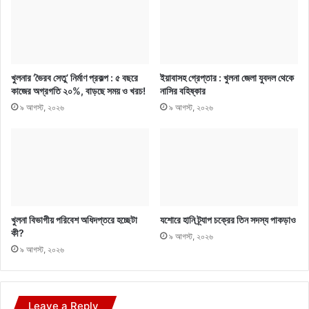
খুলনার ‘ভৈরব সেতু’ নির্মাণ প্রকল্প : ৫ বছরে
ইয়াবাসহ গ্রেপ্তার : খুলনা জেলা যুবদল থেকে
কাজের অগ্রগতি ২০%, বাড়ছে সময় ও খরচ!
নাসির বহিষ্কার
৯ আগস্ট, ২০২৬
৯ আগস্ট, ২০২৬
খুলনা বিভাগীয় পরিবেশ অধিদপ্তরে হচ্ছেটা
যশোরে হানি ট্র্যাপ চক্রের তিন সদস্য পাকড়াও
কী?
৯ আগস্ট, ২০২৬
৯ আগস্ট, ২০২৬
Leave a Reply