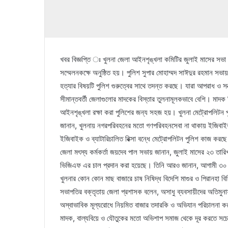
খবর বিজ্ঞপ্তি ঃ খুলনা জেলা আইনশৃঙ্খলা কমিটির জুলাই মাসের সভা
সম্মেলনকক্ষে অনুষ্ঠিত হয়। পুলিশ সুপার মোহাম্মদ সাঈদুর রহমান স
হত্যার বিষয়টি পুলিশ গুরুত্বের সাথে তদন্ত করছে। যারা আপরাধ ও সন্
সীমান্তবর্তী জেলাগুলোর মাদকের বিস্তার তুলনামূলকভাবে বেশি। মাদ
আইনশৃঙ্খলা রক্ষা করা পুলিশের জন্য সহজ হয়। খুলনা মেট্রোপলিটন 
জানান, খুলনায় নগরপরিবহনের মতো গণপরিবহনসেবা না থাকায় ইজিবাই
ইজিবাইক ও ব্যাটারিচালিত রিক্সা বন্ধে মেট্রোপলিটন পুলিশ কাজ কর
জেলা মৎস্য কর্মকর্তা জয়দেব পাল সভায় জানান, জুলাই মাসের ২৩ তার
ভিজিএফ এর চাল প্রদান করা হয়েছে। তিনি আরও জানান, আগামী ৩০ জু
খুলনার কোন কোন মাছ বাজারে চাষ নিষিদ্ধ বিদেশি মাগুর ও পিরানহা বি
সভাপতির বক্তৃতায় জেলা প্রশাসক বলেন, অসাধু ব্যবসায়ীদের অতিমুনাফা
অস্বাভাবিক মূল্যরোধে নিয়মিত বাজার তদারকি ও অভিযান পরিচালনা করা
মাদক, বাল্যবিয়ে ও যৌতুকের মতো অভিশাপ সমাজ থেকে দূর করতে সচেতনত