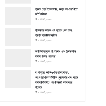
প্রথম শ্রেণিতে লটারি, অন্য সব শ্রেণিতে
ভর্তি পরীক্ষা
৭ আগস্ট, ২০২৬
হাসিনাকে ভারত এই সুযোগ কেন দিল,
প্রশ্ন স্বরাষ্ট্রমন্ত্রী’র
৭ আগস্ট, ২০২৬
ফ্যাসিবাদমুক্ত বাংলাদেশ এবং বৈষম্যহীন
সমাজ গড়ার প্রত্যয়
৭ আগস্ট, ২০২৬
গণমানুষের আকাঙ্খার বাস্তবায়ন,
ধ্বংসপ্রাপ্ত অর্থনীতি পুনরুদ্ধার এবং নতুন
সমাজ বিনির্মাণে প্রধানমন্ত্রী কাজ করে
যাচ্ছেন
৭ আগস্ট, ২০২৬