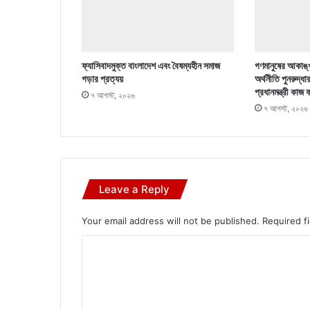
ফ্যাসিবাদমুক্ত বাংলাদেশ এবং বৈষম্যহীন সমাজ
গণমানুষের আকাঙ্খ
গড়ার প্রত্যয়
অর্থনীতি পুনরুদ্ধা
প্রধানমন্ত্রী কাজ 
৭ আগস্ট, ২০২৬
৭ আগস্ট, ২০২৬
Leave a Reply
Your email address will not be published.
Required f
C
o
m
m