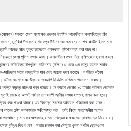
 (সোমবার) সকালে জেলা প্রশাসক খন্দকার ইয়াসির আরেফীনের সভাপতিত্বে তাঁর
ভায় জানান, ডুমুরিয়া উপজেলার শরাফপুর ইউনিয়নের চেয়ারম্যান শেখ রবিউল ইসলামকে
ত্রাসী কাজের সাথে যুক্ত তাদেরকে কোনভাবে পৃষ্ঠপোষকতা করা যাবে না।
ক নিয়ন্ত্রণে জেলা পুলিশ তৎপর আছে। অপরাধীদের তথ্য দিয়ে পুলিশকে সহায়তা করলে
পুলিশের অতিরিক্ত উপপুলিশ কমিশনার (দক্ষিণ) এ জেড এম তৈমুর রহমান সভায়
ক-মাহিন্দ্রার মতো অপ্রচলিত যান সেই জায়গা দখল করেছে। নগরীতে অবৈধ
ছে। অবৈধ আগ্নেয়াস্ত্র উদ্ধারে কেএমপি নিয়মিত অভিযান পরিচালনা করছে।
িখ পর্যন্ত সমুদ্রে মাছধরা বন্ধ রয়েছে। সে কারণে জেলার ২৩ হাজার আটজন জেলেকে
লাই থেকে ৫ আগস্ট পর্যন্ত দেশব্যাপী জাতীয় মৎস্য সপ্তাহ পালন করা হবে।
ক্রির খবর পাওয়া যাচ্ছে। এর বিরুদ্ধে নিয়মিত অভিযান পরিচালনা করা হচ্ছে।
 লাভের চেষ্টা জনস্বার্থকে ক্ষতিগ্রস্ত করে। তাই নিত্য প্রয়োজনীয় পণ্যের
 প্রয়োজন। মাদকের অপব্যবহার তরুণ প্রজন্মকে ধ্বংসের দ্বারপ্রান্তে নিয়ে যায়।
া বৃদ্ধির বিকল্প নেই। সভায় চলমান বর্ষা মৌসুমে খুলনা নগরীর ড্রেনগুলো