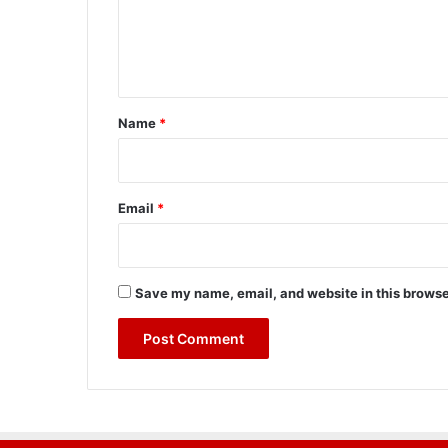
e
n
t
*
Name
*
Email
*
Save my name, email, and website in this browse