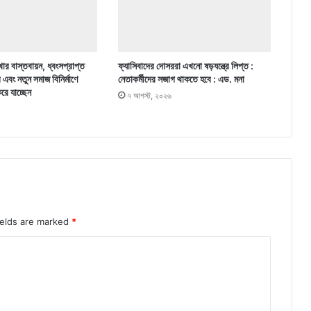
ার বাস্তবায়ন, ধ্বংসপ্রাপ্ত
ফ্যাসিবাদের দোসররা এখনো ষড়যন্ত্রে লিপ্ত :
র এবং নতুন সমাজ বিনির্মাণে
নেতাকর্মীদের সজাগ থাকতে হবে : এড. মনা
করে যাচ্ছেন
৭ আগস্ট, ২০২৬
ields are marked
*