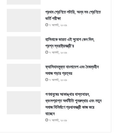
প্রথম শ্রেণিতে লটারি, অন্য সব শ্রেণিতে
ভর্তি পরীক্ষা
৭ আগস্ট, ২০২৬
হাসিনাকে ভারত এই সুযোগ কেন দিল,
প্রশ্ন স্বরাষ্ট্রমন্ত্রী’র
৭ আগস্ট, ২০২৬
ফ্যাসিবাদমুক্ত বাংলাদেশ এবং বৈষম্যহীন
সমাজ গড়ার প্রত্যয়
৭ আগস্ট, ২০২৬
গণমানুষের আকাঙ্খার বাস্তবায়ন,
ধ্বংসপ্রাপ্ত অর্থনীতি পুনরুদ্ধার এবং নতুন
সমাজ বিনির্মাণে প্রধানমন্ত্রী কাজ করে
যাচ্ছেন
৭ আগস্ট, ২০২৬