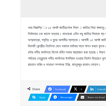
খবর বিজ্ঞপ্তি ঃ ১৫ আগষ্ট জাতীয়শোক দিবস । জাতির পিতা বঙ্গবন্ধু শ
নির্মমতার এক কালো অধ্যায়। ঘাতকেরা এদিন শুধু জাতির পিতাকে স্ব-পর
অগ্রযাত্রা, সমৃদ্ধি ও সুন্দর আগামীর স্বপ্নকে। আগামী ১৫ আগষ্ট জাতি
দিবসটি কেন্দ্রীয় নির্দেশনা মেনে যথাযথ মর্যাদার সাথে পালন করবে খ
৪টায় দলীয় কার্যালয়ে বিশেষ বর্ধিত সভার আয়োজন করা হয়েছে। উক্
পর্যায়ের নেতৃবৃন্দকে দলীয় কার্যালয়ে উপস্থিত হওয়ার নির্দেশ দিয়েছেন 
রায়হান ফরিদ ও সাধারণ সম্পাদক ইঞ্জি. মাহফুজুর রহমান সোহাগ।
Share
Facebook
X
LinkedI
Skype
Messenger
Share via Email