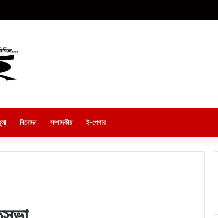
ুলা
বিনোদন
সম্পাদকীয়
ই-পেপার
িতসভা