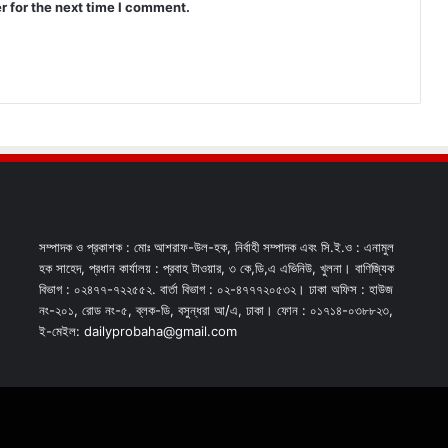
r for the next time I comment.
সম্পাদক ও প্রকাশক : মোঃ আশরাফ-উল-হক, নির্বাহী সম্পাদক এবং সি.ই.ও : এনামুল
হক সাহেদ, প্রধান কার্যালয় : প্রবাহ টাওয়ার, ৩ কে,ডি,এ এভিনিউ, খুলনা। বাণিজ্যিক
বিভাগ : ০২৪৭৭-৭২২৫৫২. বার্তা বিভাগ : ০২-৪৭৭৭২০৫৩২। ঢাকা অফিস : হাউজ
নং-২০১, রোড নং-৫, ব্লক-ডি, বসুন্ধরা আ/এ, ঢাকা। ফোন : ০১৭১৪-০৩৮৮২৩,
ই-মেইল: dailyprobaha@gmail.com