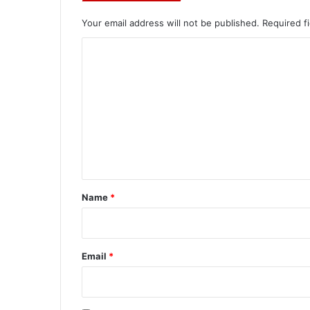
Your email address will not be published.
Required f
C
o
m
m
e
n
t
*
Name
*
Email
*