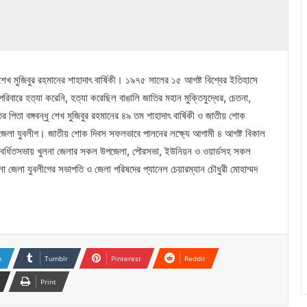
েখ মুজিবুর রহমানের শাহাদাৎ বার্ষিকী। ১৯৭৫ সালের ১৫ আগষ্ট বিশ্বের ইতিহাসে
িবারে হত্যা করেনি, হত্যা করেছিল বাঙালি জাতির মহান মুক্তিযুদ্ধের, চেতনা,
র পিতা বঙ্গবন্ধু শেখ মুজিবুর রহমানের ৪৯ তম শাহাদাৎ বার্ষিকী ও জাতীয় শোক
ুলনা জেলা যুবলীগ। জাতীয় শোক দিবস সফলভাবে পালনের লক্ষ্যে আগামী ৪ আগষ্ট বিকাল
ত বর্ধিতসভায় খুলনা জেলার সকল উপজেলা, পৌরসভা, ইউনিয়ন ও ওয়ার্ডসহ সকল
খুলনা জেলা যুবলীগের সভাপতি ও জেলা পরিষদের প্যানেল চেয়ারম্যান চৌধুরী মোহাম্মদ
n
Tumblr
Pinterest
Reddit
Print