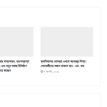
ার বাস্তবায়ন, ধ্বংসপ্রাপ্ত
ফ্যাসিবাদের দোসররা এখনো ষড়যন্ত্রে লিপ্ত :
র এবং নতুন সমাজ বিনির্মাণে
নেতাকর্মীদের সজাগ থাকতে হবে : এড. মনা
করে যাচ্ছেন
৭ আগস্ট, ২০২৬