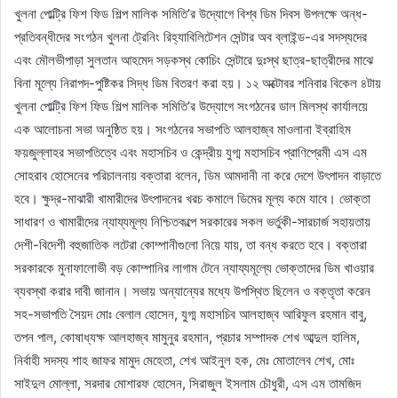
খুলনা পোল্ট্রি ফিশ ফিড শিল্প মালিক সমিতি’র উদ্যোগে বিশ্ব ডিম দিবস উপলক্ষে অন্ধ-
প্রতিবন্ধীদের সংগঠন খুলনা ট্রেনিং রিহ্যাবিলিটেশন সেন্টার অব ব্লাইন্ড-এর সদস্যদের
এবং মৌলভীপাড়া সুলতান আহমেদ সড়কস্থ কোচিং সেন্টারে দুঃস্থ ছাত্র-ছাত্রীদের মাঝে
বিনা মূল্যে নিরাপদ-পুষ্টিকর সিদ্ধ ডিম বিতরণ করা হয়। ১২ অক্টোবর শনিবার বিকেল ৪টায়
খুলনা পোল্ট্রি ফিশ ফিড শিল্প মালিক সমিতি’র উদ্যোগে সংগঠনের ডাল মিলস্থ কার্যালয়ে
এক আলোচনা সভা অনুষ্ঠিত হয়। সংগঠনের সভাপতি আলহাজ্ব মাওলানা ইব্রাহিম
ফয়জুল্লাহর সভাপতিত্বে এবং মহাসচিব ও কেন্দ্রীয় যুগ্ম মহাসচিব প্রাণিপ্রেমী এস এম
সোহরাব হোসেনের পরিচালনায় বক্তারা বলেন, ডিম আমদানী না করে দেশে উৎপাদন বাড়াতে
হবে। ক্ষুদ্র-মাঝারী খামারীদের উৎপাদনের খরচ কমালে ডিমের মূল্য কমে যাবে। ভোক্তা
সাধারণ ও খামারীদের ন্যায্যমূল্য নিশ্চিতকল্পে সরকারের সকল ভর্তুকী-সারচার্জ সহায়তায়
দেশী-বিদেশী বহুজাতিক লটেরা কোম্পানীগুলো নিয়ে যায়, তা বন্ধ করতে হবে। বক্তারা
সরকারকে মুনাফালোভী বড় কোম্পানির লাগাম টেনে ন্যায্যমূল্যে ভোক্তাদের ডিম খাওয়ার
ব্যবস্থা করার দাবী জানান। সভায় অন্যান্যের মধ্যে উপস্থিত ছিলেন ও বক্তৃতা করেন
সহ-সভাপতি সৈয়দ মোঃ বেলাল হোসেন, যুগ্ম মহাসচিব আলহাজ্ব আরিফুল রহমান বাবু,
তপন পাল, কোষাধ্যক্ষ আলহাজ্ব মামুনুর রহমান, প্রচার সম্পাদক শেখ আব্দুল হালিম,
নির্বাহী সদস্য শাহ জাফর মামুদ মেহেতা, শেখ আইনুল হক, মেঃ মোতালেব শেখ, মোঃ
সাইদুল মোল্লা, সরদার মোশারফ হোসেন, সিরাজুল ইসলাম চৌধুরী, এস এম তামজিদ