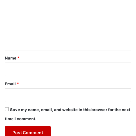
o
m
m
e
n
t
*
Name
*
Email
*
Save my name, email, and website in this browser for the next
time I comment.