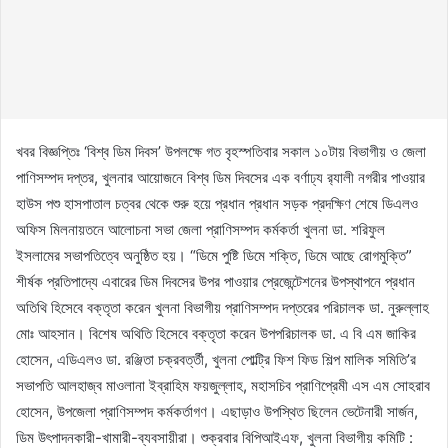
খবর বিজ্ঞপ্তিঃ ‘বিশ্ব ডিম দিবস’ উপলক্ষে গত বৃহস্পতিবার সকাল ১০টায় বিভাগীয় ও জেলা
পাণিসম্পদ দপ্তর, খুলনার আয়োজনে বিশ্ব ডিম দিবসের এক বর্ণাঢ্য র‌্যালী নগরীর পাওয়ার
হাউস পশু হাসপাতাল চত্বর থেকে শুরু হয়ে প্রধান প্রধান সড়ক প্রদক্ষিণ শেষে ডিএলও
অফিস মিলনায়তনে আলোচনা সভা জেলা প্রাণিসম্পদ কর্মকর্তা খুলনা ডা. শরিফুল
ইসলামের সভাপতিত্বে অনুষ্ঠিত হয়। “ডিমে পুষ্টি ডিমে শক্তি, ডিমে আছে রোগমুক্তি”
শীর্ষক প্রতিপাদ্যে এবারের ডিম দিবসের উপর পাওয়ার প্রেজেন্টেশনের উপস্থাপনে প্রধান
অতিথি হিসেবে বক্তৃতা করেন খুলনা বিভাগীয় প্রাণিসম্পদ দপ্তরের পরিচালক ডা. নুরুল্লাহ
মোঃ আহসান। বিশেষ অথিতি হিসেবে বক্তৃতা করেন উপপরিচালক ডা. এ বি এম জাকির
হোসেন, এডিএলও ডা. রঞ্জিতা চক্রবর্ত্তী, খুলনা পোল্ট্রি ফিশ ফিড শিল্প মালিক সমিতি’র
সভাপতি আলহাজ্ব মাওলানা ইব্রাহিম ফয়জুল্লাহ, মহাসচিব প্রাণিপ্রেমী এস এম সোহরাব
হোসেন, উপজেলা প্রাণিসম্পদ কর্মকর্তাগণ। এছাড়াও উপস্থিত ছিলেন ভেটেনারী সার্জন,
ডিম উৎপাদনকারী-খামারী-ব্যবসায়ীরা। শুক্রবার বিপিআইএফ, খুলনা বিভাগীয় কমিটি :