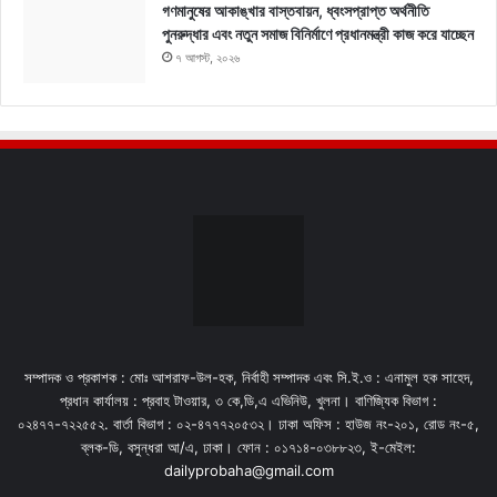
গণমানুষের আকাঙ্খার বাস্তবায়ন, ধ্বংসপ্রাপ্ত অর্থনীতি
পুনরুদ্ধার এবং নতুন সমাজ বিনির্মাণে প্রধানমন্ত্রী কাজ করে যাচ্ছেন
৭ আগস্ট, ২০২৬
সম্পাদক ও প্রকাশক : মোঃ আশরাফ-উল-হক, নির্বাহী সম্পাদক এবং সি.ই.ও : এনামুল হক সাহেদ,
প্রধান কার্যালয় : প্রবাহ টাওয়ার, ৩ কে,ডি,এ এভিনিউ, খুলনা। বাণিজ্যিক বিভাগ :
০২৪৭৭-৭২২৫৫২. বার্তা বিভাগ : ০২-৪৭৭৭২০৫৩২। ঢাকা অফিস : হাউজ নং-২০১, রোড নং-৫,
ব্লক-ডি, বসুন্ধরা আ/এ, ঢাকা। ফোন : ০১৭১৪-০৩৮৮২৩, ই-মেইল:
dailyprobaha@gmail.com