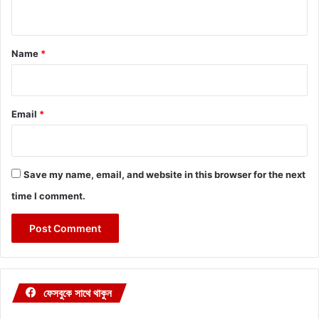
n
t
*
Name
*
Email
*
Save my name, email, and website in this browser for the next
time I comment.
ফেসবুকে সাথে থাকুন