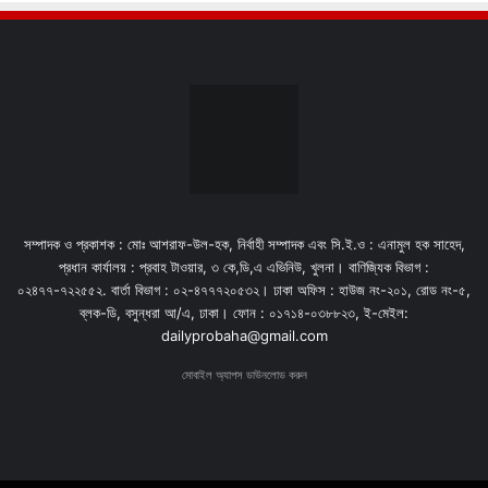
সম্পাদক ও প্রকাশক : মোঃ আশরাফ-উল-হক, নির্বাহী সম্পাদক এবং সি.ই.ও : এনামুল হক সাহেদ,
প্রধান কার্যালয় : প্রবাহ টাওয়ার, ৩ কে,ডি,এ এভিনিউ, খুলনা। বাণিজ্যিক বিভাগ :
০২৪৭৭-৭২২৫৫২. বার্তা বিভাগ : ০২-৪৭৭৭২০৫৩২। ঢাকা অফিস : হাউজ নং-২০১, রোড নং-৫,
ব্লক-ডি, বসুন্ধরা আ/এ, ঢাকা। ফোন : ০১৭১৪-০৩৮৮২৩, ই-মেইল:
dailyprobaha@gmail.com
মোবাইল অ্যাপস ডাউনলোড করুন