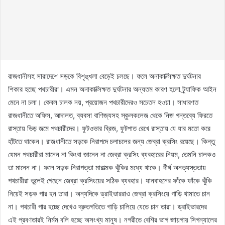
রাজধানীসহ সারাদেশে সড়কে বিশৃঙ্খলা বেড়েই চলছে। ফলে অনাকাক্সিক্ষত দুর্ঘটনার
শিকার হচ্ছে পথচারীরা। এমন অনাকাক্সিক্ষত দুর্ঘটনার অন্যতম কারণ হলো ট্র্যাফিক আইন
মেনে না চলা। কেবল চালক নয়, প্রয়োজন পথচারীদেরও সচেতন হওয়া। সাধারণত
রাজধানীতে অফিস, আদালত, ব্যবসা বাণিজ্যসহ স্কুলকলেজ থেকে নিজ গন্তব্যে ফিরতে
রাস্তায় ভিড় জমে পথচারীদের। ফুটওভার ব্রিজ, ফুটপাত রেখে রাস্তায় যে যার মতো করে
হাঁটতে থাকেন। রাজধানীতে সড়কে নিরাপদে চলাচলের জন্য জেব্রা ক্রসিং রয়েছে। কিন্তু
যেমন পথচারীরা মানেন না কিংবা জানেন না জেব্রা ক্রসিং ব্যবহারের নিয়ম, তেমনি চালকও
তা মানেন না। ফলে সড়ক নিরাপত্তা মারাত্মক ঝুঁকির মধ্যে থাকে। দীর্ঘ অনভ্যস্ততায়
পথচারীরা ভুলেই গেছেন জেব্রা ক্রসিংয়ের সঠিক ব্যবহার। যানবাহনের ফাঁকে ফাঁকে ঝুঁকি
নিয়েই সড়ক পার হন তারা। অন্যদিকে ড্রাইভাররাও জেব্রা ক্রসিংয়ে গাড়ি থামাতে চান
না। পথচারী পার হচ্ছে দেখেও দ্রুতগতিতে গাড়ি চালিয়ে যেতে চান তারা। ড্রাইভারদের
এই প্রবণতারই নির্মম বলি হচ্ছে অসংখ্য মানুষ। নগরীতে বেশির ভাগ জায়গায় সিগন্যালের