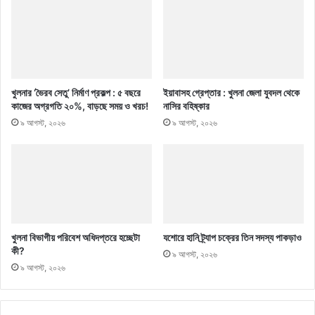
খুলনার ‘ভৈরব সেতু’ নির্মাণ প্রকল্প : ৫ বছরে
ইয়াবাসহ গ্রেপ্তার : খুলনা জেলা যুবদল থেকে
কাজের অগ্রগতি ২০%, বাড়ছে সময় ও খরচ!
নাসির বহিষ্কার
৯ আগস্ট, ২০২৬
৯ আগস্ট, ২০২৬
খুলনা বিভাগীয় পরিবেশ অধিদপ্তরে হচ্ছেটা
যশোরে হানি ট্র্যাপ চক্রের তিন সদস্য পাকড়াও
কী?
৯ আগস্ট, ২০২৬
৯ আগস্ট, ২০২৬