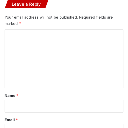
Leave a Reply
Your email address will not be published.
Required fields are
marked
*
C
o
m
m
e
n
t
*
Name
*
Email
*