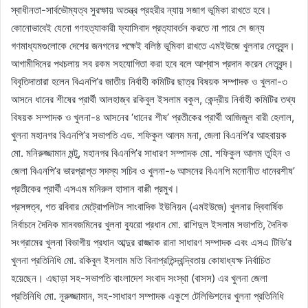
স্বাধীনতা-সার্বভৌম্যত্ব সুরক্ষায় অতন্ত্র প্রহরীর ন্যায় সজাগ ভূমিকা রাখতে হবে।
কোনোভাবেই যেনো গণহত্যাকারী ফ্যাসিবাদ প্রত্যাবর্তন করতে না পারে সে জন্য
গণমাধ্যমগুলোকে দেশের জনগনের পক্ষেই বলিষ্ঠ ভূমিকা রাখতে এমইউজে খুলনার নেতৃবৃন্দ।
আগামীদিনের পথচলায় সব রকম সহযোগিতা করা হবে বলে আশ্বাস প্রদান করেন নেতৃবৃন্দ।
বিবৃতিদাতারা হলেন বিএনপি’র জাতীয় নির্বাহী কমিটির ছাত্র বিষয়ক সম্পাদক ও খুলনা-৩
আসনে ধানের শীষের প্রার্থী আলহাজ্ব রকিবুল ইসলাম বকুল, কেন্দ্রীয় নির্বাহী কমিটির তথ্য
বিষয়ক সম্পাদক ও খুলনা-৪ আসনের ‘ধানের শীষ’ প্রতীকের প্রার্থী আজিজুল বারী হেলাল,
খুলনা মহানগর বিএনপি’র সভাপতি এড. শফিকুল আলম মনা, জেলা বিএনপি’র আহবায়ক
মো. মনিরুজ্জামান মন্টু, মহানগর বিএনপি’র সাধারণ সম্পাদক মো. শফিকুল আলম তুহিন ও
জেলা বিএনপি’র ভারপ্রাপ্ত সদস্য সচিব ও খুলনা-৬ আসনের বিএনপি মনোনীত ধানেরশীষ’
প্রতীকের প্রার্থী এসএম মনিরুল হাসান বাপ্পী প্রমুখ।
প্রসঙ্গত্ব, গত রবিবার মেট্রোপলিটন সাংবাদিক ইউনিয়ন (এমইউজে) খুলনার দ্বিবার্ষিক
নির্বাচনে দৈনিক মানবজমিনের খুলনা ব্যুরো প্রধান মো. রাশিদুল ইসলাম সভাপতি, দৈনিক
সংগ্রামের খুলনা বিভাগীয় প্রধান আব্দুর রাজ্জাক রানা সাধারণ সম্পাদক এবং এসএ টিভি’র
খুলনা প্রতিনিধি মো. রকিবুল ইসলাম মতি বিনাপ্রতিন্দ্বন্দ্বিতায় কোষাধ্যক্ষ নির্বাচিত
হয়েছেন। এছাড়া সহ-সভাপতি বাংলাদেশ সংবাদ সংস্থা (বাসস) এর খুলনা জেলা
প্রতিনিধি মো. নূরুজ্জামান, সহ-সাধারণ সম্পাদক একুশে টেলিভিশনের খুলনা প্রতিনিধি