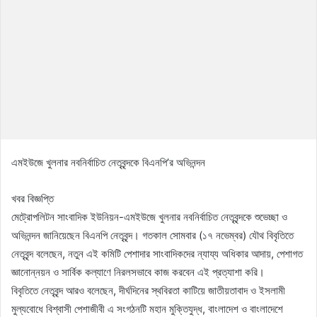
এমইউজে খুলনার নবনির্বাচিত নেতৃবৃন্দকে বিএনপি’র অভিনন্দন
খবর বিজ্ঞপ্তি
মেট্রোপলিটন সাংবাদিক ইউনিয়ন-এমইউজে খুলনার নবনির্বাচিত নেতৃবৃন্দকে শুভেচ্ছা ও
অভিনন্দন জানিয়েছেন বিএনপি নেতৃবৃন্দ। গতকাল সোমবার (১৭ নভেম্বর) যৌথ বিবৃতিতে
নেতৃবৃন্দ বলেছেন, নতুন এই কমিটি পেশাদার সাংবাদিকদের ন্যায্য অধিকার আদায়, পেশাগত
জ্ঞানোন্নয়ন ও সার্বিক কল্যাণে নিরলসভাবে কাজ করবেন এই প্রত্যাশা করি।
বিবৃতিতে নেতৃবৃন্দ আরও বলেছেন, দীর্ঘদিনের স্থবিরতা কাটিয়ে জাতীয়তাবাদ ও ইসলামী
মুল্যবোধে বিশ্বাসী পেশাজীবী এ সংগঠনটি মহান মুক্তিযুদ্ধ, বাংলাদেশ ও বাংলাদেশে