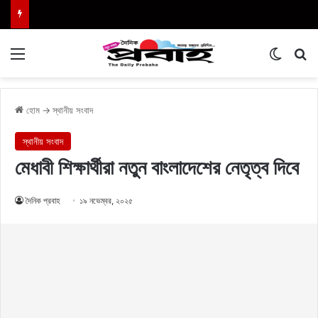
Menu
Switch
এখা
হোম
→
স্থানীয় সংবাদ
স্থানীয় সংবাদ
মেধাবী শিক্ষার্থীরা নতুন বাংলাদেশের নেতৃত্ব দিবে
দৈনিক প্রবাহ
১৯ নভেম্বর, ২০২৫