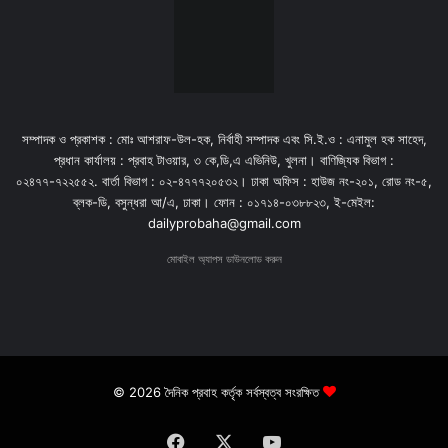
সম্পাদক ও প্রকাশক : মোঃ আশরাফ-উল-হক, নির্বাহী সম্পাদক এবং সি.ই.ও : এনামুল হক সাহেদ,
প্রধান কার্যালয় : প্রবাহ টাওয়ার, ৩ কে,ডি,এ এভিনিউ, খুলনা। বাণিজ্যিক বিভাগ :
০২৪৭৭-৭২২৫৫২. বার্তা বিভাগ : ০২-৪৭৭৭২০৫৩২। ঢাকা অফিস : হাউজ নং-২০১, রোড নং-৫,
ব্লক-ডি, বসুন্ধরা আ/এ, ঢাকা। ফোন : ০১৭১৪-০৩৮৮২৩, ই-মেইল:
dailyprobaha@gmail.com
মোবাইল অ্যাপস ডাউনলোড করুন
© 2026 দৈনিক প্রবাহ কর্তৃক সর্বস্বত্ব সংরক্ষিত
Facebook
X
YouTube