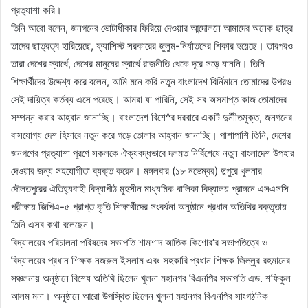
প্রত্যাশা করি।
তিনি আরো বলেন, জনগনের ভোটাধীকার ফিরিয়ে দেওয়ার আন্দোলনে আমাদের অনেক ছাত্র
তাদের ছাত্রত্ব হারিয়েছে, ফ্যাসিস্ট সরকারের জুলুম-নির্যাতনের শিকার হয়েছে। তারপরও
তারা দেশের স্বার্থে, দেশের মানুষের স্বার্থে রাজনীতি থেকে দূরে সড়ে যাননি। তিনি
শিক্ষার্থীদের উদ্দেশ্য করে বলেন, আমি মনে করি নতুন বাংলাদেশ বির্নিমানে তোমাদের উপরও
সেই দায়িত্ব কর্তব্য এসে পরেছে। আমরা যা পারিনি, সেই সব অসমাপ্ত কাজ তোমাদের
সম্পন্ন করার আহ্বান জানাচ্ছি। বাংলাদেশ বিশে^র দরবারে একটি দুর্নীীতমুক্ত, জনগনের
বাসযোগ্য দেশ হিসাবে নতুন করে গড়ে তোলার আহ্বান জানাচ্ছি। পাশাপাশি তিনি, দেশের
জনগণের প্রত্যাশা পূরণে সকলকে ঐক্যবদ্ধভাবে দলমত নির্বিশেষে নতুন বাংলাদেশ উপহার
দেওয়ার জন্য সহযোগীতা ব্যক্ত করেন। মঙ্গলবার (১৮ নভেম্বর) দুপুরে খুলনার
দৌলতপুরের ঐতিহ্যবাহী বিদ্যাপীঠ মুহসীন মাধ্যমিক বালিকা বিদ্যালয় প্রাঙ্গনে এসএসসি
পরীক্ষায় জিপিএ-৫ প্রাপ্ত কৃতি শিক্ষার্থীদের সংবর্ধনা অনুষ্ঠানে প্রধান অতিথির বক্তৃতায়
তিনি এসব কথা বলেছেন।
বিদ্যালয়ের পরিচালনা পরিষদের সভাপতি শামশাদ আতিক কিশোর’র সভাপতিত্বে ও
বিদ্যালয়ের প্রধান শিক্ষক নজরুল ইসলাম এবং সহকারি প্রধান শিক্ষক জিল্লুর রহমানের
সঞ্চলনায় অনুষ্ঠানে বিশেষ অতিথি ছিলেন খুলনা মহানগর বিএনপির সভাপতি এড. শফিকুল
আলম মনা। অনুষ্ঠানে আরো উপস্থিত ছিলেন খুলনা মহানগর বিএনপির সাংগঠনিক