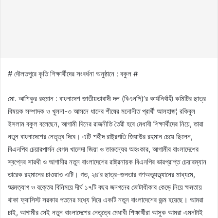
# দৌলতপুরে কৃতি শিক্ষার্থীদের সংবর্ধনা অনুষ্ঠানে : বকুল #
মো. আশিকুর রহমান : বাংলাদেশ জাতীয়তাবাদী দল (বিএনপি)’র কার্যনির্বাহী কমিটির ছাত্র
বিষয়ক সম্পাদক ও খুলনা-৩ আসনে ধানের শীষের মনোনীত প্রার্থী আলহাজ¦ রকিবুল
ইসলাম বকুল বলেছেন, আগামী দিনের রাজনীতি তৈরী হবে মেধাবী শিক্ষার্থীদের নিয়ে, তারা
নতুন বাংলাদেশের নেতৃত্ব দিবে। এটি শহীদ রাষ্ট্রপতি জিয়াউর রহমান চেয়ে ছিলেন,
বিএনপির চেয়ারপার্সন বেগম খালেদা জিয়া ও তারুন্যের অহংকার, আগামীর বাংলাদেশের
স্বপ্নের সারথী ও আগামীর নতুন বাংলাদেশের রাষ্ট্রনায়ক বিএনপির ভারপ্রাপ্ত চেয়ারম্যান
তারেক রহমানের চাওয়াও এটি। গত, ২৪’র ছাত্র-জনতার গণঅভ্যূত্থ্যানের মাধ্যমে,
আত্মত্যাগ ও রক্তের বিনিময়ে দীর্ঘ ১৭টি বছর জনগনের ভোটাধীকার কেড়ে নিয়ে ক্ষমতায়
থাকা ফ্যাসিস্ট সরকার পতনের মধ্যে দিয়ে একটি নতুন বাংলাদেশের জন্ম হয়েছে। আমরা
চাই, আগামীর সেই নতুন বাংলাদেশের নেতৃত্বে মেধাবী শিক্ষার্থীরা আসুক আমরা এমনটাই