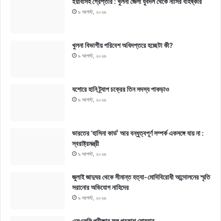
ইয়াবাসহ গ্রেপ্তার : খুলনা জেলা যুবদল থেকে নাসির বহিষ্কার
৯ আগস্ট, ২০২৬
খুলনা বিভাগীয় পরিবেশ অধিদপ্তরে হচ্ছেটা কী?
৯ আগস্ট, ২০২৬
যশোরে হানি ট্র্যাপ চক্রের তিন সদস্য পাকড়াও
৯ আগস্ট, ২০২৬
ভারতের ‘হাসিনা কার্ড’ আর বন্ধুত্বপূর্ণ সম্পর্ক একসঙ্গে যায় না :
স্বরাষ্ট্রমন্ত্রী
৯ আগস্ট, ২০২৬
জুলাই জাদুঘর থেকে সীমান্ত হত্যা-মোদিবিরোধী আন্দোলনের স্মৃতি
সরানোর অভিযোগ নাহিদের
৯ আগস্ট, ২০২৬
এসএসসি পরীক্ষার ফল প্রকাশ সোমবার