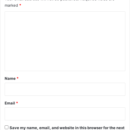
marked
*
C
o
m
m
e
n
t
*
Name
*
Email
*
Save my name, email, and website in this browser for the next