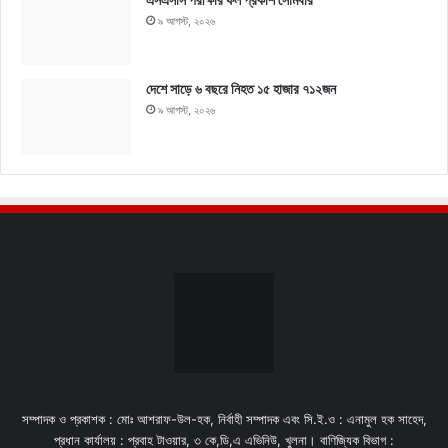
৯ আগস্ট, ২০২৬
দেশে সাড়ে ৬ বছরে নিহত ১৫ হাজার ৭১২জন
৯ আগস্ট, ২০২৬
সম্পাদক ও প্রকাশক : মোঃ আশরাফ-উল-হক, নির্বাহী সম্পাদক এবং সি.ই.ও : এনামুল হক সাহেদ,
প্রধান কার্যালয় : প্রবাহ টাওয়ার, ৩ কে,ডি,এ এভিনিউ, খুলনা। বাণিজ্যিক বিভাগ :