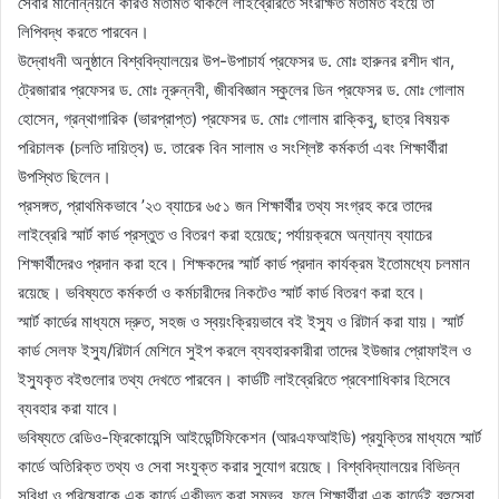
সেবার মানোন্নয়নে কারও মতামত থাকলে লাইব্রেরিতে সংরক্ষিত মতামত বইয়ে তা
লিপিবদ্ধ করতে পারবেন।
উদ্বোধনী অনুষ্ঠানে বিশ্ববিদ্যালয়ের উপ-উপাচার্য প্রফেসর ড. মোঃ হারুনর রশীদ খান,
ট্রেজারার প্রফেসর ড. মোঃ নূরুন্নবী, জীববিজ্ঞান স্কুলের ডিন প্রফেসর ড. মোঃ গোলাম
হোসেন, গ্রন্থাগারিক (ভারপ্রাপ্ত) প্রফেসর ড. মোঃ গোলাম রাক্কিবু, ছাত্র বিষয়ক
পরিচালক (চলতি দায়িত্ব) ড. তারেক বিন সালাম ও সংশ্লিষ্ট কর্মকর্তা এবং শিক্ষার্থীরা
উপস্থিত ছিলেন।
প্রসঙ্গত, প্রাথমিকভাবে ’২৩ ব্যাচের ৬৫১ জন শিক্ষার্থীর তথ্য সংগ্রহ করে তাদের
লাইব্রেরি স্মার্ট কার্ড প্রস্তুত ও বিতরণ করা হয়েছে; পর্যায়ক্রমে অন্যান্য ব্যাচের
শিক্ষার্থীদেরও প্রদান করা হবে। শিক্ষকদের স্মার্ট কার্ড প্রদান কার্যক্রম ইতোমধ্যে চলমান
রয়েছে। ভবিষ্যতে কর্মকর্তা ও কর্মচারীদের নিকটেও স্মার্ট কার্ড বিতরণ করা হবে।
স্মার্ট কার্ডের মাধ্যমে দ্রুত, সহজ ও স্বয়ংক্রিয়ভাবে বই ইস্যু ও রিটার্ন করা যায়। স্মার্ট
কার্ড সেলফ ইস্যু/রিটার্ন মেশিনে সুইপ করলে ব্যবহারকারীরা তাদের ইউজার প্রোফাইল ও
ইস্যুকৃত বইগুলোর তথ্য দেখতে পারবেন। কার্ডটি লাইব্রেরিতে প্রবেশাধিকার হিসেবে
ব্যবহার করা যাবে।
ভবিষ্যতে রেডিও-ফ্রিকোয়েন্সি আইডেন্টিফিকেশন (আরএফআইডি) প্রযুক্তির মাধ্যমে স্মার্ট
কার্ডে অতিরিক্ত তথ্য ও সেবা সংযুক্ত করার সুযোগ রয়েছে। বিশ্ববিদ্যালয়ের বিভিন্ন
সুবিধা ও পরিষেবাকে এক কার্ডে একীভূত করা সম্ভব, ফলে শিক্ষার্থীরা এক কার্ডেই বহুসেবা