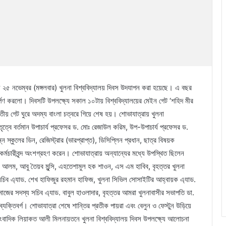
য়ে ২৫ নভেম্বর (মঙ্গলবার) খুলনা বিশ্ববিদ্যালয় দিবস উদযাপন করা হয়েছে। এ বছর
পদার্পণ করলো। দিবসটি উপলক্ষ্যে সকাল ১০টায় বিশ্ববিদ্যালয়ের মেইন গেট ‘শহিদ মীর
বিতীয় গেট ঘুরে অদম্য বাংলা চত্বরে গিয়ে শেষ হয়। শোভাযাত্রায় খুলনা
ৃত্বে বর্তমান উপাচার্য প্রফেসর ড. মোঃ রেজাউল করিম, উপ-উপাচার্য প্রফেসর ড.
ন স্কুলের ডিন, রেজিস্ট্রার (ভারপ্রাপ্ত), ডিসিপ্লিন প্রধান, ছাত্র বিষয়ক
া-কর্মচারীবৃন্দ অংশগ্রহণ করেন। শোভাযাত্রায় অন্যান্যের মধ্যে উপস্থিত ছিলেন
 আলম, আবু তৈয়ব মুন্সি, এহতেশামুল হক শাওন, এস এম হাবিব, বৃহত্তর খুলনা
চিব এ্যাড. শেখ হাফিজুর রহমান হাফিজ, খুলনা সিভিল সোসাইটির আহ্বায়ক এ্যাড.
াজের সদস্য সচিব এ্যাড. বাবুল হাওলাদার, বৃহত্তর আমরা খুলনাবাসীর সভাপতি ডা.
ব্যক্তিবর্গ। শোভাযাত্রা শেষে শান্তির প্রতীক পায়রা এবং বেলুন ও ফেস্টুন উড়িয়ে
াংবাদিক লিয়াকত আলী মিলনায়তনে খুলনা বিশ্ববিদ্যালয় দিবস উপলক্ষ্যে আলোচনা