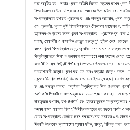
সভা অনুষ্ঠিত হয়। সভায় প্রধান অতিথি হিসেবে বক্তব্য রাখেন খুলনা ব
বিশ্ববিদ্যালয়ের উপাচার্য প্রফেসর ড. মোঃ রেজাউল করিম এর সভাপতিত
বিশ্ববিদ্যালয়ের উপাচার্য প্রফেসর ড. মোঃ নাজমুল আহসান, খুলনা বিশ্
মোঃ নূরুন্নবী, খুলনা কৃষি বিশ্ববিদ্যালয়ের ট্রেজারার প্রফেসর ড. শাম
আন্দোলন-সংগ্রামের ফসল খুলনা বিশ্ববিদ্যালয়। প্রতিষ্ঠালগ্ন থেকে এ
সমাজ, পেশাজীবী ও সাংবাদিক নেতৃবৃন্দ গুরুত্বপূর্ণ ভূমিকা রেখে এস
বলেন, খুলনা বিশ্ববিদ্যালয়ের গ্র্যাজুয়েটরা দেশ-বিদেশে সাফল্যের স্বা
বিশ্ববিদ্যালয়ের শিক্ষা ও গবেষণার মানোন্নয়নে নানা পদক্ষেপ নেওয়া হয়েছে
এবং ‘টিচিং অ্যাসিস্ট্যান্টশিপ’ চালু বিশেষভাবে উল্লেখযোগ্য। ভবিষ্যত
সময়োপযোগী উদ্যোগ গ্রহণ করা হবে বলেও বক্তারা উল্লেখ করেন। আ
স্কুলের ডিন (ভারপ্রাপ্ত) প্রফেসর ড. মোঃ ইমদাদুল হক। স্বাগত ব
ড. মোঃ নাজমুস সাদাত। অনুষ্ঠানে বিশ্ববিদ্যালয় দিবস উপলক্ষ্যে প্র
অর্জনকারী শিক্ষার্থী ও সংগঠনমূহকে সম্মাননা প্রদান করা হয়। এ ছাড়াও
দায়িত্বরত উপাচার্য, উপ-উপাচার্য এবং ট্রেজারারবৃন্দকে বিশ্ববিদ্যালয়
অদম্য বাংলা প্লাজায় বিভাগ/ডিসিপ্লিনসমূহের গত বছরের অর্জন ও আগ
যোহর বিশ্ববিদ্যালয় কেন্দ্রীয় জামে মসজিদে দোয়া মাহফিল এবং মন্দিরে প
দিবসটি উপলক্ষ্যে ক্যাম্পাসের প্রধান ফটক, রাস্তা, বিভিন্ন ভবন, হল