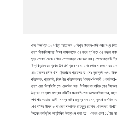
খবর বিজ্ঞপ্তি ঃ বর্ণাঢ্য আয়োজন ও বিপুল উৎসাহ-উদ্দীপনার মধ্য দি
খুলনা বিশ্ববিদ্যালয় শিক্ষা কার্যক্রমের ৩৪ বছর পূর্ণ করে ৩৫ বছরে 
মুগ্ধ তোরণ’ থেকে বর্ণাঢ্য শোভাযাত্রা বের করা হয়। শোভাযাত্রাটি দ্
বিশ্ববিদ্যালয়ের প্রথম উপাচার্য প্রফেসর ড. মোঃ গোলাম রহমান এর নেত
মোঃ হারুনর রশীদ খান, ট্রেজারার প্রফেসর ড. মোঃ নূরুন্নবী এবং বিভিন্
পরিচালক, প্রভোস্ট, বিভাগীয় পরিচালকসহ শিক্ষক-শিক্ষার্থী ও কর্মকর্ত
খুলনা রেঞ্জ ডিআইজি মোঃ রেজাউল হক, সিনিয়র সাংবাদিক শেখ দিদারুল
উন্নয়ন সংগ্রাম সমন্বয় কমিটির সভাপতি শেখ আশরাফউজ্জামান, মহাস
শেখ শাহনওয়াজ আলী, সদস্য সচিব মহেন্দ্র নাথ সেন, খুলনা নাগরিক সম
শেখ নাসির উদ্দিন ও সাধারণ সম্পাদক মাহবুবুর রহমান খোকনসহ বিশিষ্ট 
দিবসের কর্মসূচির আনুষ্ঠানিক উদ্বোধন করা হয়। এরপর বেলা ১১টায় স