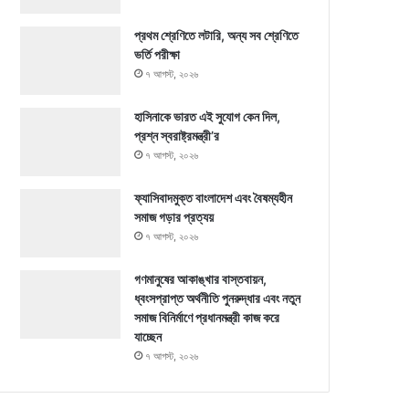
প্রথম শ্রেণিতে লটারি, অন্য সব শ্রেণিতে
ভর্তি পরীক্ষা
৭ আগস্ট, ২০২৬
হাসিনাকে ভারত এই সুযোগ কেন দিল,
প্রশ্ন স্বরাষ্ট্রমন্ত্রী’র
৭ আগস্ট, ২০২৬
ফ্যাসিবাদমুক্ত বাংলাদেশ এবং বৈষম্যহীন
সমাজ গড়ার প্রত্যয়
৭ আগস্ট, ২০২৬
গণমানুষের আকাঙ্খার বাস্তবায়ন,
ধ্বংসপ্রাপ্ত অর্থনীতি পুনরুদ্ধার এবং নতুন
সমাজ বিনির্মাণে প্রধানমন্ত্রী কাজ করে
যাচ্ছেন
৭ আগস্ট, ২০২৬