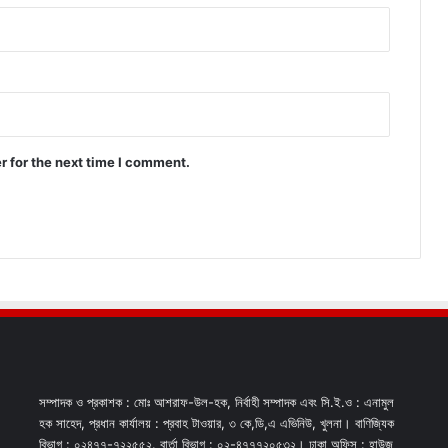
r for the next time I comment.
সম্পাদক ও প্রকাশক : মোঃ আশরাফ-উল-হক, নির্বাহী সম্পাদক এবং সি.ই.ও : এনামুল
হক সাহেদ, প্রধান কার্যালয় : প্রবাহ টাওয়ার, ৩ কে,ডি,এ এভিনিউ, খুলনা। বাণিজ্যিক
বিভাগ : ০২৪৭৭-৭২২৫৫২. বার্তা বিভাগ : ০২-৪৭৭৭২০৫৩২। ঢাকা অফিস : হাউজ