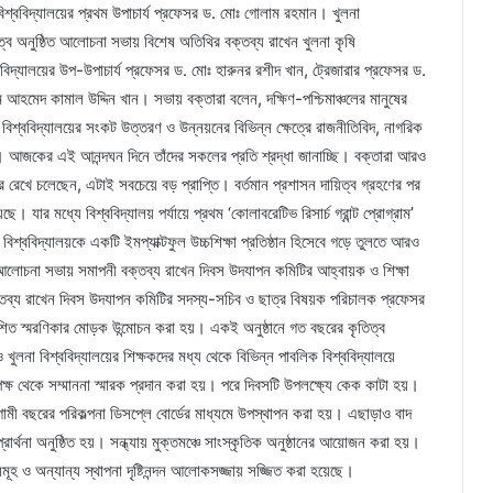
িশ্ববিদ্যালয়ের প্রথম উপাচার্য প্রফেসর ড. মোঃ গোলাম রহমান। খুলনা
্বে অনুষ্ঠিত আলোচনা সভায় বিশেষ অতিথির বক্তব্য রাখেন খুলনা কৃষি
ববিদ্যালয়ের উপ-উপাচার্য প্রফেসর ড. মোঃ হারুনর রশীদ খান, ট্রেজারার প্রফেসর ড.
ীম আহমেদ কামাল উদ্দিন খান। সভায় বক্তারা বলেন, দক্ষিণ-পশ্চিমাঞ্চলের মানুষের
 বিশ্ববিদ্যালয়ের সংকট উত্তরণ ও উন্নয়নের বিভিন্ন ক্ষেত্রে রাজনীতিবিদ, নাগরিক
েছেন। আজকের এই আনন্দঘন দিনে তাঁদের সকলের প্রতি শ্রদ্ধা জানাচ্ছি। বক্তারা আরও
ক্ষর রেখে চলেছেন, এটাই সবচেয়ে বড় প্রাপ্তি। বর্তমান প্রশাসন দায়িত্ব গ্রহণের পর
। যার মধ্যে বিশ্ববিদ্যালয় পর্যায়ে প্রথম ‘কোলাবরেটিভ রিসার্চ গ্রান্ট প্রোগ্রাম’
ে বিশ্ববিদ্যালয়কে একটি ইমপ্যাক্টফুল উচ্চশিক্ষা প্রতিষ্ঠান হিসেবে গড়ে তুলতে আরও
লোচনা সভায় সমাপনী বক্তব্য রাখেন দিবস উদযাপন কমিটির আহ্বায়ক ও শিক্ষা
ক্তব্য রাখেন দিবস উদযাপন কমিটির সদস্য-সচিব ও ছাত্র বিষয়ক পরিচালক প্রফেসর
কাশিত স্মরণিকার মোড়ক উন্মোচন করা হয়। একই অনুষ্ঠানে গত বছরের কৃতিত্ব
 খুলনা বিশ্ববিদ্যালয়ের শিক্ষকদের মধ্য থেকে বিভিন্ন পাবলিক বিশ্ববিদ্যালয়ে
ের পক্ষ থেকে সম্মাননা স্মারক প্রদান করা হয়। পরে দিবসটি উপলক্ষ্যে কেক কাটা হয়।
ামী বছরের পরিকল্পনা ডিসপ্লে বোর্ডের মাধ্যমে উপস্থাপন করা হয়। এছাড়াও বাদ
্রার্থনা অনুষ্ঠিত হয়। সন্ধ্যায় মুক্তমঞ্চে সাংস্কৃতিক অনুষ্ঠানের আয়োজন করা হয়।
সমূহ ও অন্যান্য স্থাপনা দৃষ্টিনন্দন আলোকসজ্জায় সজ্জিত করা হয়েছে।