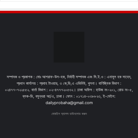
সম্পাদক ও প্রকাশক : মোঃ আশরাফ-উল-হক, নির্বাহী সম্পাদক এবং সি.ই.ও : এনামুল হক সাহেদ,
প্রধান কার্যালয় : প্রবাহ টাওয়ার, ৩ কে,ডি,এ এভিনিউ, খুলনা। বাণিজ্যিক বিভাগ :
০২৪৭৭-৭২২৫৫২. বার্তা বিভাগ : ০২-৪৭৭৭২০৫৩২। ঢাকা অফিস : হাউজ নং-২০১, রোড নং-৫,
ব্লক-ডি, বসুন্ধরা আ/এ, ঢাকা। ফোন : ০১৭১৪-০৩৮৮২৩, ই-মেইল:
dailyprobaha@gmail.com
মোবাইল অ্যাপস ডাউনলোড করুন