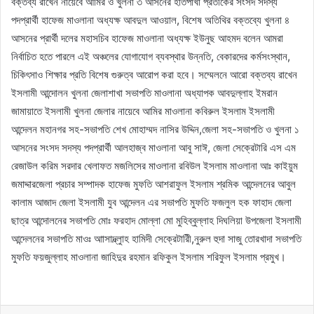
বক্তব্য রাখেন নায়েবে আমির ও খুলনা ৩ আসনের হাতপাখা প্রতীকের সংসদ সদস্য
পদপ্রার্থী হাফেজ মাওলানা অধ্যক্ষ আবদুল আওয়াল, বিশেষ অতিথির বক্তব্যে খুলনা ৪
আসনের প্রার্থী দলের মহাসচিব হাফেজ মাওলানা অধ্যক্ষ ইউনুছ আহমদ বলেন আমরা
নির্বাচিত হতে পারলে এই অঞ্চলের যোগাযোগ ব্যবস্থার উন্নতি, বেকারদের কর্মসংস্থান,
চিকিৎসাও শিক্ষার প্রতি বিশেষ গুরুত্ব আরোপ করা হবে। সম্মেলনে আরো বক্তব্য রাখেন
ইসলামী আন্দোলন খুলনা জেলাশাখা সভাপতি মাওলানা অধ্যাপক আবদুল্লাহ ইমরান
জামায়াতে ইসলামী খুলনা জেলার নায়েবে আমির মাওলানা কবিরুল ইসলাম ইসলামী
আন্দেলন মহানগর সহ-সভাপতি শেখ মোহাম্মদ নাসির উদ্দিন,জেলা সহ-সভাপতি ও খুলনা ১
আসনের সংসদ সদস্য পদপ্রার্থী আলহাজ্ব মাওলানা আবু সাঈ, জেলা সেক্রেটারি এস এম
রেজাউল করিম সরদার খেলাফত মজলিসের মাওলানা রবিউল ইসলাম মাওলানা আঃ কাইয়ুম
জমাদ্দারজেলা প্রচার সম্পাদক হাফেজ মুফতি আশরাফুল ইসলাম শ্রমিক আন্দেলনের আবুল
কালাম আজাদ জেলা ইসলামী যুব আন্দেলন এর সভাপতি মুফতি ফজলুল হক ফাহাদ জেলা
ছাত্র আন্দোলনের সভাপতি মোঃ ফরহাদ মোল্লা মো মুহিব্বুল্লাহ দিঘলিয়া উপজেলা ইসলামী
আন্দেলনের সভাপতি মাওঃ আাসাদ্ল্লুাহ হামিদী সেক্রেটারিী,নুরুল হুদা সাজু তোরখাদা সভাপতি
মুফতি ফয়জুল্লাহ মাওলানা জাহিদুর রহমান রফিকুল ইসলাম শরিফুল ইসলাম প্রমুখ।