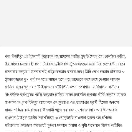
খবর বিজ্ঞপ্তি ঃ ইসলামী আন্দোলন বাংলাদেশের আমির মুফতি সৈয়দ মোঃ রেজাউল করিম,
পীর সাহেব চরমোনাই বলেন চাঁদাবাজ দুর্নীতিবাজ টেন্ডারবাজদের রুখে দিয়ে দেশের উন্নায়নে
মানবাতার কল্যাণে ইসলামকেই রাষ্ট্র ক্ষমতায় বসাতে হবে।তিনি দেশে চলমান চাঁদাবাজ ও
টেন্ডারবাজদের কু- কর্ম জনগনের সামনে তুলে ধরে তাদেরকে রুখে রুখে দেওয়ার আহবান
জানিয়ে বলেন খুলনার মাটি ইসলামের ঘাঁটি তিনি রুপসা তেরাখাদা, ও দিঘলিয়া বাসীদের
সাংগঠনিক কর্মকান্ডের প্রতি ধন্যবাদ জানিয়ে দলের মহাসচিব রুপসার কীর্তি সন্তান হাফেজ
মাওলানা অধ্যক্ষ ইউনুছ আহমদকে কে খুলনা ৪ এর হাতপাখার প্রার্থী হিসেবে জনতার
সামনে পরিচয় করিয়ে দেন। ইসলামী আন্দোলন বাংলাদেশের রুপসা সভাপতি সভাপতি
মাওলানা ইউসুফ আলীর সভাপতিত্বে ও সেক্রেটারি মাওলানা হারুন অর রশিদের
পরিচালনায় উপজেলা পালেরহাট ফুটবল ময়দানে ওলামা ও সুধী সম্মেলনে বিশেষ অতিথির