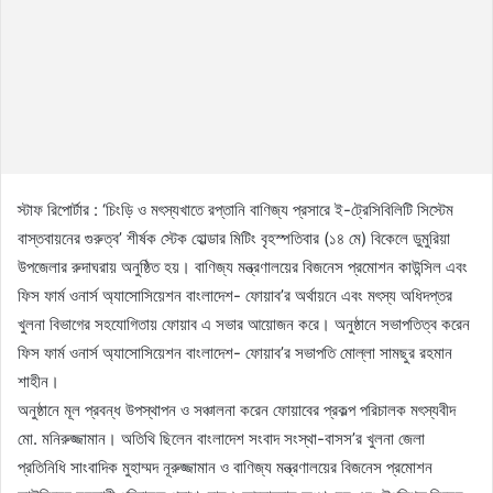
স্টাফ রিপোর্টার : ‘চিংড়ি ও মৎস্যখাতে রপ্তানি বাণিজ্য প্রসারে ই-ট্রেসিবিলিটি সিস্টেম
বাস্তবায়নের গুরুত্ব’ শীর্ষক স্টেক হোল্ডার মিটিং বৃহস্পতিবার (১৪ মে) বিকেলে ডুমুরিয়া
উপজেলার রুদাঘরায় অনুষ্ঠিত হয়। বাণিজ্য মন্ত্রণালয়ের বিজনেস প্রমোশন কাউন্সিল এবং
ফিস ফার্ম ওনার্স অ্যাসোসিয়েশন বাংলাদেশ- ফোয়াব’র অর্থায়নে এবং মৎস্য অধিদপ্তর
খুলনা বিভাগের সহযোগিতায় ফোয়াব এ সভার আয়োজন করে। অনুষ্ঠানে সভাপতিত্ব করেন
ফিস ফার্ম ওনার্স অ্যাসোসিয়েশন বাংলাদেশ- ফোয়াব’র সভাপতি মোল্লা সামছুর রহমান
শাহীন।
অনুষ্ঠানে মূল প্রবন্ধ উপস্থাপন ও সঞ্চালনা করেন ফোয়াবের প্রকল্প পরিচালক মৎস্যবীদ
মো. মনিরুজ্জামান। অতিথি ছিলেন বাংলাদেশ সংবাদ সংস্থা-বাসস’র খুলনা জেলা
প্রতিনিধি সাংবাদিক মুহাম্মদ নূরুজ্জামান ও বাণিজ্য মন্ত্রণালয়ের বিজনেস প্রমোশন