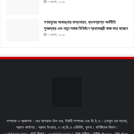
৭ আগস্ট, ২০২৬
গণমানুষের আকাঙ্খার বাস্তবায়ন, ধ্বংসপ্রাপ্ত অর্থনীতি
পুনরুদ্ধার এবং নতুন সমাজ বিনির্মাণে প্রধানমন্ত্রী কাজ করে যাচ্ছেন
৭ আগস্ট, ২০২৬
সম্পাদক ও প্রকাশক : মোঃ আশরাফ-উল-হক, নির্বাহী সম্পাদক এবং সি.ই.ও : এনামুল হক সাহেদ,
প্রধান কার্যালয় : প্রবাহ টাওয়ার, ৩ কে,ডি,এ এভিনিউ, খুলনা। বাণিজ্যিক বিভাগ :
০২৪৭৭-৭২২৫৫২. বার্তা বিভাগ : ০২-৪৭৭৭২০৫৩২। ঢাকা অফিস : হাউজ নং-২০১, রোড নং-৫,