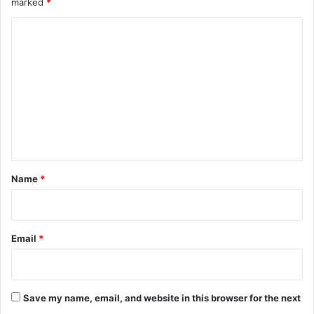
marked
*
C
o
m
m
e
n
t
*
Name
*
Email
*
Save my name, email, and website in this browser for the next