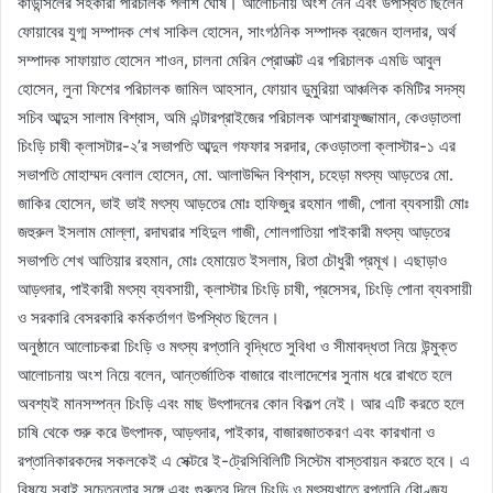
কাউন্সিলের সহকারী পরিচালক পলাশ ঘোষ। আলোচনায় অংশ নেন এবং উপস্থিত ছিলেন
ফোয়াবের যুগ্ম সম্পাদক শেখ সাকিল হোসেন, সাংগঠনিক সম্পাদক ব্রজেন হালদার, অর্থ
সম্পাদক সাফায়াত হোসেন শাওন, চালনা মেরিন প্রোডাক্ট এর পরিচালক এমডি আবুল
হোসেন, লুনা ফিশের পরিচালক জামিল আহসান, ফোয়াব ডুমুরিয়া আঞ্চলিক কমিটির সদস্য
সচিব আব্দুস সালাম বিশ্বাস, অমি এন্টারপ্রাইজের পরিচালক আশরাফুজ্জামান, কেওড়াতলা
চিংড়ি চাষী ক্লাসটার-২’র সভাপতি আব্দুল গফফার সরদার, কেওড়াতলা ক্লাস্টার-১ এর
সভাপতি মোহাম্মদ বেলাল হোসেন, মো. আলাউদ্দিন বিশ্বাস, চহেড়া মৎস্য আড়তের মো.
জাকির হোসেন, ভাই ভাই মৎস্য আড়তের মোঃ হাফিজুর রহমান গাজী, পোনা ব্যবসায়ী মোঃ
জহুরুল ইসলাম মোল্লা, রদাঘরার শহিদুল গাজী, শোলগাতিয়া পাইকারী মৎস্য আড়তের
সভাপতি শেখ আতিয়ার রহমান, মোঃ হেমায়েত ইসলাম, রিতা চৌধুরী প্রমূখ। এছাড়াও
আড়ৎদার, পাইকারী মৎস্য ব্যবসায়ী, ক্লাস্টার চিংড়ি চাষী, প্রসেসর, চিংড়ি পোনা ব্যবসায়ী
ও সরকারি বেসরকারি কর্মকর্তাগণ উপস্থিত ছিলেন।
অনুষ্ঠানে আলোচকরা চিংড়ি ও মৎস্য রপ্তানি বৃদ্ধিতে সুবিধা ও সীমাবদ্ধতা নিয়ে উন্মুক্ত
আলোচনায় অংশ নিয়ে বলেন, আন্তর্জাতিক বাজারে বাংলাদেশের সুনাম ধরে রাখতে হলে
অবশ্যই মানসম্পন্ন চিংড়ি এবং মাছ উৎপাদনের কোন বিকল্প নেই। আর এটি করতে হলে
চাষি থেকে শুরু করে উৎপাদক, আড়ৎদার, পাইকার, বাজারজাতকরণ এবং কারখানা ও
রপ্তানিকারকদের সকলকেই এ সেক্টরে ই-ট্রেসিবিলিটি সিস্টেম বাস্তবায়ন করতে হবে। এ
বিষয়ে সবাই সচেতনতার সঙ্গে এবং গুরুত্ব দিলে চিংড়ি ও মৎস্যখাতে রপ্তানি বােিণ্জ্য