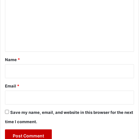
o
m
m
e
n
t
*
Name
*
Email
*
Save my name, email, and website in this browser for the next
time I comment.