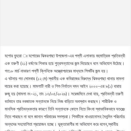
যশোর ব্যুরো ঃ যশোরের ঝিকরগাছা উপজেলা-এর পল্লী এলাকায় বহুমাত্রিক প্রতিবন্ধী
এক তরুণী (২১) ধর্ষণের শিকার হয়ে পুত্রসন্তানের জন্ম দিয়েছেন বলে অভিযোগ উঠেছে।
গত১৮ মার্চ নাভারণ পল্লী ক্লিনিকে অস্ত্রোপচারের মাধ্যমে শিশুটির জন্ম হয়।
এ ঘটনায় গত সোমবার (১২ মে) স্থানীয় এক কবিরাজের বিরুদ্ধে ঝিকরগাছা থানায় মামলা
দায়ের করা হয়েছে। মামলাটি নারী ও শিশু নির্যাতন দমন আইন ২০০০-এর ৯(১) ধারায়
রুজু হয় (মামলা নং-২১, তাং ১৩/০৫/২০২৬)। সরেজমিনে দেখা যায়, প্রতিবন্ধী তরুণী
বর্তমানে তার নবজাতক সন্তানকে নিয়ে নিজ বাড়িতে অবস্থান করছেন। শারীরিক ও
মানসিক প্রতিবন্ধকতার কারণে তিনি সন্তানকে কোলে নিতে কিংবা স্বাভাবিকভাবে যতœ
নিতে পারছেন না বলে জানান পরিবারের সদস্যরা। শিশুটিকে খাওয়ানোসহ দৈনন্দিন পরিচর্যায়
অন্যদের সহযোগিতা প্রয়োজন হচ্ছে। ভুক্তভোগীর মা অভিযোগ করে বলেন,স্থানীয়