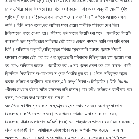
কবিরাজ ও প্রতিবেশী আব্দুর রহমান (৬০) তার প্রতিবন্ধী মেয়েকে পান খাওয়ানো ও টাকার
লোভ দেখিয়ে কবিরাজির ঘরে নিয়ে গিয়ে ধর্ষণ করেন। তার ভাষ্য অনুযায়ী,মেয়েটি বুদ্ধি
প্রতিবন্ধী হওয়ায় সঠিকভাবে কথা বলতে পারে না এবং বিষয়টি কাউকে জানাতে সক্ষম
হয়নি। তিনি আরও বলেন,গত অক্টোবর মাসে মেয়ের শারীরিক পরিবর্তন দেখা দিলে
চিকিৎসকের কাছে নেওয়া হয়। পরীক্ষায় গর্ভধারণের বিষয়টি ধরা পড়ে। পরবর্তীতে বিষয়টি
জানাজানি হলে স্থানীয়ভাবে সালিশের চেষ্টা হলেও কোনো সমাধান হয়নি বলে দাবি করেন
তিনি। অভিযোগ অনুযায়ী,অভিযুক্তের পরিবার প্রভাবশালী হওয়ায় প্রথমে বিষয়টি
ধামাচাপা দেওয়ার চেষ্টা করা হয় এবং ভুক্তভোগী পরিবারকে বিভিন্নভাবে চাপ প্রয়োগ করা
হয় বলেও অভিযোগ রয়েছে। পরবর্তীতে গত ১৯ মার্চ প্রসব বেদনা শুরু হলে নাভারণ পল্লী
ক্লিনিকে সিজারিয়ান অপারেশনের মাধ্যমে শিশুটির জন্ম হয়। এদিকে অভিযুক্ত আব্দুর
রহমান অভিযোগ অস্বীকার করে বলেন,এটি সম্পূর্ণ মিথ্যা ও ভিত্তিহীন। তিনি ডিএনএ
পরীক্ষার মাধ্যমে ঘটনার সঠিক তদন্তের দাবি জানান। তার স্ত্রীও অভিযোগ অস্বীকার করে
বলেন, “পাগলের কথা বিশ্বাস করা যায় না।”
অন্যদিকে স্থানীয় সূত্রে জানা যায়,আব্দুর রহমান প্রায় ১৫ বছর আগে খুলনা থেকে
ঝিকরগাছায় বসতি স্থাপন করেন। তার পরিবার বর্তমানে এলাকায় বসবাস করছে।
ঝিকরগাছা থানার ভারপ্রাপ্ত কর্মকর্তা (ওসি) মো. শাহজালাল আলম সাংবাদিকদের বলেছেন,
মামলার পরপরই পুলিশ আসামিকে গ্রেফতারের জন্য অভিযান শুরু করেছে। আসামি
আত্মগোপনে রয়েছে। দ্রুতই তাকে আইনের আওতায় আনা সম্ভব হবে বলে তিনি আশা