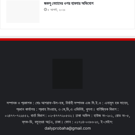
জকসু নেতাদের ওপর হামলার অভিযোগ
৫ আগস্ট, ২০২৬
সম্পাদক ও প্রকাশক : মোঃ আশরাফ-উল-হক, নির্বাহী সম্পাদক এবং সি.ই.ও : এনামুল হক সাহেদ,
প্রধান কার্যালয় : প্রবাহ টাওয়ার, ৩ কে,ডি,এ এভিনিউ, খুলনা। বাণিজ্যিক বিভাগ :
০২৪৭৭-৭২২৫৫২. বার্তা বিভাগ : ০২-৪৭৭৭২০৫৩২। ঢাকা অফিস : হাউজ নং-২০১, রোড নং-৫,
ব্লক-ডি, বসুন্ধরা আ/এ, ঢাকা। ফোন : ০১৭১৪-০৩৮৮২৩, ই-মেইল:
dailyprobaha@gmail.com