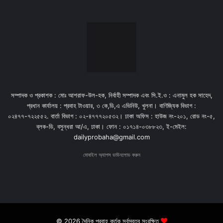
সম্পাদক ও প্রকাশক : মোঃ আশরাফ-উল-হক, নির্বাহী সম্পাদক এবং সি.ই.ও : এনামুল হক সাহেদ,
প্রধান কার্যালয় : প্রবাহ টাওয়ার, ৩ কে,ডি,এ এভিনিউ, খুলনা। বাণিজ্যিক বিভাগ :
০২৪৭৭-৭২২৫৫২. বার্তা বিভাগ : ০২-৪৭৭৭২০৫৩২। ঢাকা অফিস : হাউজ নং-২০১, রোড নং-৫,
ব্লক-ডি, বসুন্ধরা আ/এ, ঢাকা। ফোন : ০১৭১৪-০৩৮৮২৩, ই-মেইল:
dailyprobaha@gmail.com
মোবাইল অ্যাপস ডাউনলোড করুন
© 2026 দৈনিক প্রবাহ কর্তৃক সর্বস্বত্ব সংরক্ষিত