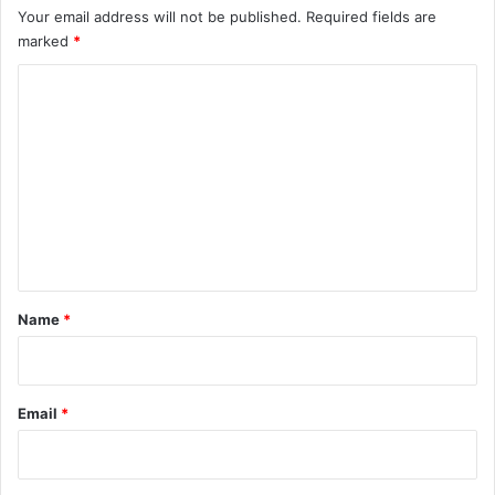
Your email address will not be published.
Required fields are
marked
*
C
o
m
m
e
n
t
*
Name
*
Email
*