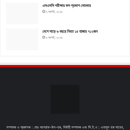
এসএসসি পরীক্ষার ফল প্রকাশ সোমবার
৯ আগস্ট, ২০২৬
দেশে সাড়ে ৬ বছরে নিহত ১৫ হাজার ৭১২জন
৯ আগস্ট, ২০২৬
সম্পাদক ও প্রকাশক : মোঃ আশরাফ-উল-হক, নির্বাহী সম্পাদক এবং সি.ই.ও : এনামুল হক সাহেদ,