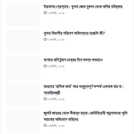
ইয়াবাসহ গ্রেপ্তার : খুলনা জেলা যুবদল থেকে নাসির বহিষ্কার
৯ আগস্ট, ২০২৬
খুলনা বিভাগীয় পরিবেশ অধিদপ্তরে হচ্ছেটা কী?
৯ আগস্ট, ২০২৬
যশোরে হানি ট্র্যাপ চক্রের তিন সদস্য পাকড়াও
৯ আগস্ট, ২০২৬
ভারতের ‘হাসিনা কার্ড’ আর বন্ধুত্বপূর্ণ সম্পর্ক একসঙ্গে যায় না :
স্বরাষ্ট্রমন্ত্রী
৯ আগস্ট, ২০২৬
জুলাই জাদুঘর থেকে সীমান্ত হত্যা-মোদিবিরোধী আন্দোলনের স্মৃতি
সরানোর অভিযোগ নাহিদের
৯ আগস্ট, ২০২৬