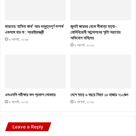
ভারতের ‘হাসিনা কার্ড’ আর বন্ধুত্বপূর্ণ সম্পর্ক
জুলাই জাদুঘর থেকে সীমান্ত হত্যা-
একসঙ্গে যায় না : স্বরাষ্ট্রমন্ত্রী
মোদিবিরোধী আন্দোলনের স্মৃতি সরানোর
অভিযোগ নাহিদের
৯ আগস্ট, ২০২৬
৯ আগস্ট, ২০২৬
এসএসসি পরীক্ষার ফল প্রকাশ সোমবার
দেশে সাড়ে ৬ বছরে নিহত ১৫ হাজার ৭১২জন
৯ আগস্ট, ২০২৬
৯ আগস্ট, ২০২৬
Leave a Reply