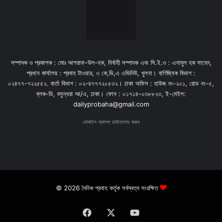
সম্পাদক ও প্রকাশক : মোঃ আশরাফ-উল-হক, নির্বাহী সম্পাদক এবং সি.ই.ও : এনামুল হক সাহেদ,
প্রধান কার্যালয় : প্রবাহ টাওয়ার, ৩ কে,ডি,এ এভিনিউ, খুলনা। বাণিজ্যিক বিভাগ :
০২৪৭৭-৭২২৫৫২. বার্তা বিভাগ : ০২-৪৭৭৭২০৫৩২। ঢাকা অফিস : হাউজ নং-২০১, রোড নং-৫,
ব্লক-ডি, বসুন্ধরা আ/এ, ঢাকা। ফোন : ০১৭১৪-০৩৮৮২৩, ই-মেইল:
dailyprobaha@gmail.com
মোবাইল অ্যাপস ডাউনলোড করুন
© 2026 দৈনিক প্রবাহ কর্তৃক সর্বস্বত্ব সংরক্ষিত
Facebook
X
YouTube