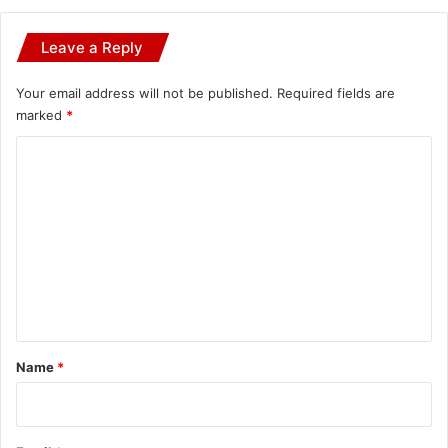
Leave a Reply
Your email address will not be published.
Required fields are
marked
*
C
o
m
m
e
n
t
*
Name
*