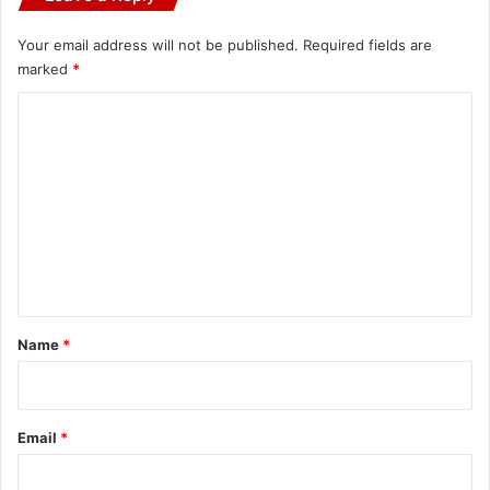
Your email address will not be published.
Required fields are
marked
*
C
o
m
m
e
n
t
*
Name
*
Email
*