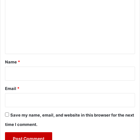
o
m
m
e
n
t
*
Name
*
Email
*
Save my name, email, and website in this browser for the next
time I comment.