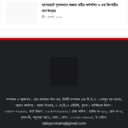
বাগেরহাটে পৃথকভাবে অজ্ঞাত নারীর অর্ধগলিত ও এক কিশোরীর
লাশ উদ্ধার
৭ আগস্ট, ২০২৬
সম্পাদক ও প্রকাশক : মোঃ আশরাফ-উল-হক, নির্বাহী সম্পাদক এবং সি.ই.ও : এনামুল হক সাহেদ,
প্রধান কার্যালয় : প্রবাহ টাওয়ার, ৩ কে,ডি,এ এভিনিউ, খুলনা। বাণিজ্যিক বিভাগ :
০২৪৭৭-৭২২৫৫২. বার্তা বিভাগ : ০২-৪৭৭৭২০৫৩২। ঢাকা অফিস : হাউজ নং-২০১, রোড নং-৫,
ব্লক-ডি, বসুন্ধরা আ/এ, ঢাকা। ফোন : ০১৭১৪-০৩৮৮২৩, ই-মেইল:
dailyprobaha@gmail.com