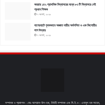
কয়রার ১৪২ প্রাথমিক বিদ্যালয়ের মধ্যে ৮৩ টি বিদ্যালয়ে নেই
প্রধান শিক্ষক
৭ আগস্ট, ২০২৬
বাগেরহাটে পৃথকভাবে অজ্ঞাত নারীর অর্ধগলিত ও এক কিশোরীর
লাশ উদ্ধার
৭ আগস্ট, ২০২৬
সম্পাদক ও প্রকাশক : মোঃ আশরাফ-উল-হক, নির্বাহী সম্পাদক এবং সি.ই.ও : এনামুল হক সাহেদ,