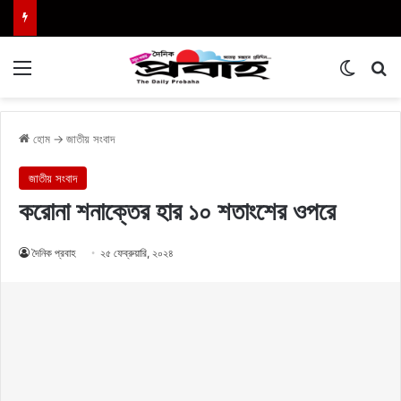
Menu
Switch
এখা
হোম
→
জাতীয় সংবাদ
জাতীয় সংবাদ
করোনা শনাক্তের হার ১০ শতাংশের ওপরে
দৈনিক প্রবাহ
২৫ ফেব্রুয়ারি, ২০২৪