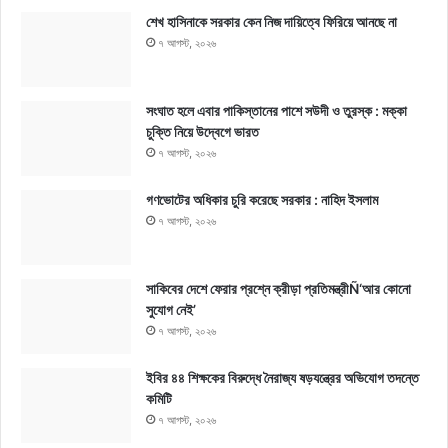
শেখ হাসিনাকে সরকার কেন নিজ দায়িত্বে ফিরিয়ে আনছে না
৭ আগস্ট, ২০২৬
সংঘাত হলে এবার পাকিস্তানের পাশে সউদী ও তুরস্ক : মক্কা
চুক্তি নিয়ে উদ্বেগে ভারত
৭ আগস্ট, ২০২৬
গণভোটের অধিকার চুরি করেছে সরকার : নাহিদ ইসলাম
৭ আগস্ট, ২০২৬
সাকিবের দেশে ফেরার প্রশ্নে ক্রীড়া প্রতিমন্ত্রীÑ‘আর কোনো
সুযোগ নেই’
৭ আগস্ট, ২০২৬
ইবির ৪৪ শিক্ষকের বিরুদ্ধে নৈরাজ্য ষড়যন্ত্রের অভিযোগ তদন্তে
কমিটি
৭ আগস্ট, ২০২৬