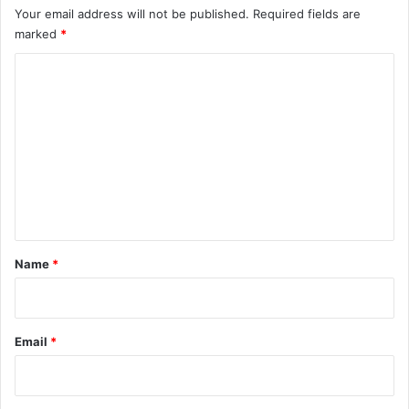
Your email address will not be published.
Required fields are
marked
*
C
o
m
m
e
n
t
*
Name
*
Email
*