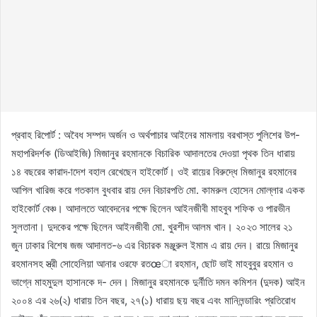
প্রবাহ রিপোর্ট : অবৈধ সম্পদ অর্জন ও অর্থপাচার আইনের মামলায় বরখাস্ত পুলিশের উপ-
মহাপরিদর্শক (ডিআইজি) মিজানুর রহমানকে বিচারিক আদালতের দেওয়া পৃথক তিন ধারায়
১৪ বছরের কারাদ-াদেশ বহাল রেখেছেন হাইকোর্ট। ওই রায়ের বিরুদ্ধে মিজানুর রহমানের
আপিল খারিজ করে গতকাল বুধবার রায় দেন বিচারপতি মো. কামরুল হোসেন মোল্লার একক
হাইকোর্ট বেঞ্চ। আদালতে আবেদনের পক্ষে ছিলেন আইনজীবী মাহবুব শফিক ও পারভীন
সুলতানা। দুদকের পক্ষে ছিলেন আইনজীবী মো. খুরশীদ আলম খান। ২০২৩ সালের ২১
জুন ঢাকার বিশেষ জজ আদালত-৬ এর বিচারক মঞ্জুরুল ইমাম এ রায় দেন। রায়ে মিজানুর
রহমানসহ স্ত্রী সোহেলিয়া আনার ওরফে রতœা রহমান, ছোট ভাই মাহবুবুর রহমান ও
ভাগ্নে মাহমুদুল হাসানকে দ- দেন। মিজানুর রহমানকে দুর্নীতি দমন কমিশন (দুদক) আইন
২০০৪ এর ২৬(২) ধারায় তিন বছর, ২৭(১) ধারায় ছয় বছর এবং মানিলন্ডারিং প্রতিরোধ