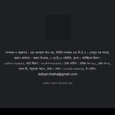
সম্পাদক ও প্রকাশক : মোঃ আশরাফ-উল-হক, নির্বাহী সম্পাদক এবং সি.ই.ও : এনামুল হক সাহেদ,
প্রধান কার্যালয় : প্রবাহ টাওয়ার, ৩ কে,ডি,এ এভিনিউ, খুলনা। বাণিজ্যিক বিভাগ :
০২৪৭৭-৭২২৫৫২. বার্তা বিভাগ : ০২-৪৭৭৭২০৫৩২। ঢাকা অফিস : হাউজ নং-২০১, রোড নং-৫,
ব্লক-ডি, বসুন্ধরা আ/এ, ঢাকা। ফোন : ০১৭১৪-০৩৮৮২৩, ই-মেইল:
dailyprobaha@gmail.com
মোবাইল অ্যাপস ডাউনলোড করুন