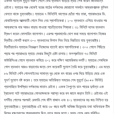
একদম অন্তিম মুহূর্তে দারুণ গোলে ফের ব্যবধান বাড়িয়ে ম্যাচ শেষ করেন জিওভান্নি
রেইনা। ম্যাচের শুরু থেকেই ঘরের মাঠের দর্শকদের জোরালো সমর্থনে আক্রমণাত্মক ফুটবল
খেলতে থাকে যুক্তরাষ্ট্র। ম্যাচের ৭ মিনিটেই ভাগ্যের ছোঁয়া পায় তারা, প্যারাগুয়ের ডি.
বোবাডিল্যার আত্মঘাতী গোলে লিড নেয় স্বাগতিকেরা। ১-০ ব্যবধানে এগিয়ে যাওয়ার পর
আক্রমণের ধার আরও বাড়ায় মাওরো পচেত্তিনোর শিষ্যরা। ৩১ মিনিটে দলের ব্যবধান
দ্বিগুণ করেন ফোলারিন বালোগান। এরপর প্রথমার্ধের যোগ করা সময়ে বালোগান নিজের
দ্বিতীয় গোলটি করলে ৩-০ ব্যবধানের বিশাল লিড নিয়ে বিরতিতে যায় যুক্তরাষ্ট্র।
দ্বিতীয়ার্ধেও ম্যাচের নিয়ন্ত্রণ নিজেদের হাতেই রাখে স্বাগতিকেরা। ৩-০ গোলে পিছিয়ে
পড়ার পর প্যারাগুয়ে ম্যাচে ফেরার কিছুটা চেষ্টা চালায়। ফলশ্রুতিতে ৭৩ মিনিটে
মাউরিসিওর গোলে ব্যবধান কমিয়ে ৩-১ করে দক্ষিণ আমেরিকার দলটি। ম্যাচের শেষদিকে
গোল ব্যবধান আরও বাড়ানোর জন্য বেশ কয়েকটি সুযোগ তৈরি করে যুক্তরাষ্ট্র। এর মধ্যে
৮৯ মিনিটে পেপি গোললাইনের সামান্য দূর থেকে বল বারের ওপর দিয়ে উড়িয়ে মেরে এক
সুবর্ণ সুযোগ নষ্ট করেন। তবে ম্যাচের অতিরিক্ত সময়ের শেষ মুহূর্তে (৯০+৮ মিনিট)
গ্যালারিতে উপস্থিত দর্শকদের মাতান রেইনা। একক নৈপুণ্যে ডান পায়ের দুর্দান্ত এক
ট্রাভেলা শটে প্যারাগুয়ের গোলরক্ষককে পরাস্ত করে বল জালে জড়ান তিনি। রেইনার এই
দর্শনীয় গোলের পরপরই রেফারি শেষ বাঁশি বাজান এবং ৪-১ ব্যবধানের বড় জয় নিশ্চিত হয়
যুক্তরাষ্ট্রের। যুক্তরাষ্ট্রের এই জয়ে ৩৮ বছর বয়সী অভিজ্ঞ ডিফেন্ডার তথা অধিনায়ক টিম
রিমের রক্ষণভাগের পারফরম্যান্স ছিল চোখে পড়ার মতো। ম্যাচ শেষে কোচ মরিসিও