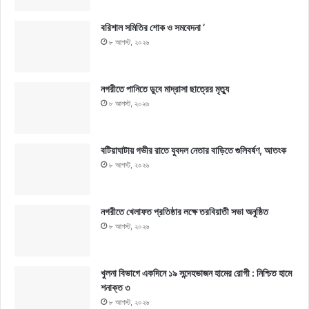
বরিশাল সমিতির শোক ও সমবেদনা ‘
৮ আগস্ট, ২০২৬
নগরীতে পানিতে ডুবে মাদ্রাসা ছাত্রের মৃত্যু
৮ আগস্ট, ২০২৬
বটিয়াঘাটায় গভীর রাতে যুবদল নেতার বাড়িতে গুলিবর্ষণ, আতংক
৮ আগস্ট, ২০২৬
নগরীতে খেলাফত প্রতিষ্ঠার লক্ষে তরবিয়াতী সভা অনুষ্ঠিত
৮ আগস্ট, ২০২৬
খুলনা বিভাগে একদিনে ১৯ সন্দেহভাজন হামের রোগী : নিশ্চিত হামে
শনাক্ত ৩
৮ আগস্ট, ২০২৬