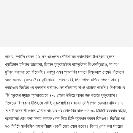
প্রবাহ স্পোর্টস ডেস্ক ঃ লস এঞ্জেলস স্টেডিয়ামের গ্যালারিতে উপস্থিত ছিলেন
খ্যাতিমান হলিউড তারকারা, ছিলেন যুক্তরাষ্ট্রের বাস্কেটবল কিংবদন্তিরাও, সাধারণ
ফুটবল ভক্তরা তো ছিলেনই। ভরপুর এমন গ্যালারির সামনে বিশ্বকাপে নেমেই নিজেদের
মেলে ধরলেন যুক্তরাষ্ট্রের ফুটবলাররা। প্রথমার্ধেই তিন গোলে এগিয়ে গেলেন তারা।
প্যারাগুয়ে বিরতির পর ব্যবধান কমালেও স্বাগতিকদের দাপট থামাতে পারেনি। বিশ্বকাপের
‘ডি’ গ্রুপের ম্যাচে প্যারাগুয়েকে ৪-১ গোলে উড়িয়ে আসর শুরু করেছে যুক্তরাষ্ট্র।
নিজেদের বিশ্বকাপ ইতিহাসে এটাই যুক্তরাষ্ট্রের সবচেয়ে বেশি গোল দেওয়ার নজির। ৭
মিনিটে আত্মঘাতী গোলে এগিয়ে যাওয়ার পর ফোলারিন বালোগান ৩১ মিনিটে ব্যবধান বাড়ান,
প্রথমার্ধের যোগ করা সময়ে আরেক গোল দিয়ে তিনি ব্যবধান করেন তিনগুণ। বিরতির পর
৭৩ মিনিটে মাউরিসিও ম্যাগালিয়াস একটি গোল শোধ করেন। কিন্তু যোগ করা সময়ের