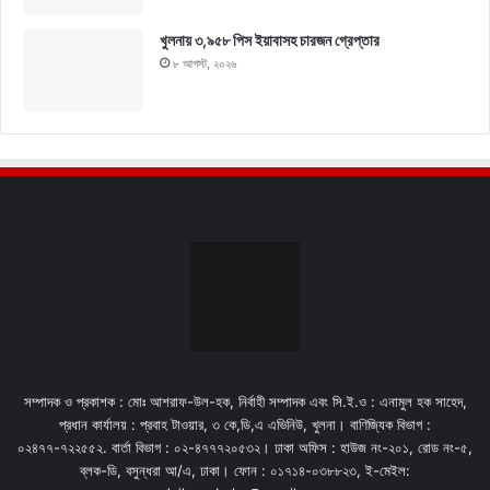
খুলনায় ৩,৯৫৮ পিস ইয়াবাসহ চারজন গ্রেপ্তার
৮ আগস্ট, ২০২৬
সম্পাদক ও প্রকাশক : মোঃ আশরাফ-উল-হক, নির্বাহী সম্পাদক এবং সি.ই.ও : এনামুল হক সাহেদ,
প্রধান কার্যালয় : প্রবাহ টাওয়ার, ৩ কে,ডি,এ এভিনিউ, খুলনা। বাণিজ্যিক বিভাগ :
০২৪৭৭-৭২২৫৫২. বার্তা বিভাগ : ০২-৪৭৭৭২০৫৩২। ঢাকা অফিস : হাউজ নং-২০১, রোড নং-৫,
ব্লক-ডি, বসুন্ধরা আ/এ, ঢাকা। ফোন : ০১৭১৪-০৩৮৮২৩, ই-মেইল: