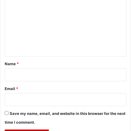
C
o
m
m
e
n
t
*
Name
*
Email
*
Save my name, email, and website in this browser for the next
time I comment.