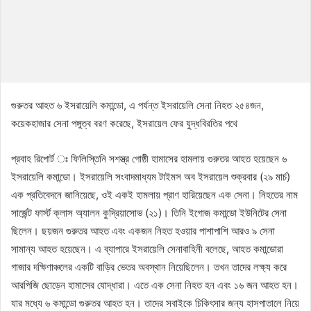
গুরুতর আহত ৬ ইসরায়েলি কমান্ডো, এ পর্যন্ত ইসরায়েলি সেনা নিহত ২৫৪জন,
কয়েকহাজার সেনা পঙ্গুত্ব বরণ করেছে, ইসরায়েল ফের যুদ্ধবিরতির পথে
প্রবাহ রিপোর্ট ঃ ফিলিস্তিনি সশস্ত্র গোষ্ঠী হামাসের হামলায় গুরুতর আহত হয়েছেন ৬
ইসরায়েলি কমান্ডো। ইসরায়েলি সংবাদমাধ্যম টাইমস অব ইসরায়েল শুক্রবার (২৯ মার্চ)
এক প্রতিবেদনে জানিয়েছে, ওই একই হামলায় প্রাণ হারিয়েছেন এক সেনা। নিহতের নাম
সার্জেন্ট ফার্স্ট ক্লাস অ্যালন কুদ্রিয়াসোভ (২১)। তিনি ইগোজ কমান্ডো ইউনিটের সেনা
ছিলেন। ছয়জন গুরুতর আহত এবং একজন নিহত হওয়ার পাশাপাশি আরও ৯ সেনা
সামান্য আহত হয়েছেন। এ ব্যাপারে ইসরায়েলি সেনাবাহিনী বলেছে, আহত কমান্ডোরা
গাজার দক্ষিণাঞ্চলের একটি বাড়ির ভেতর অবস্থান নিয়েছিলেন। তখন তাদের লক্ষ্য করে
আরপিজি ছোড়েন হামাসের যোদ্ধারা। এতে এক সেনা নিহত হন এবং ১৬ জন আহত হন।
যার মধ্যে ৬ কমান্ডো গুরুতর আহত হন। তাদের সবাইকে চিকিৎসার জন্য হাসপাতালে নিয়ে