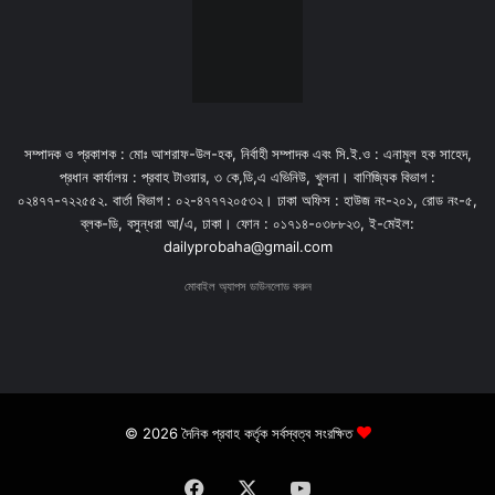
সম্পাদক ও প্রকাশক : মোঃ আশরাফ-উল-হক, নির্বাহী সম্পাদক এবং সি.ই.ও : এনামুল হক সাহেদ,
প্রধান কার্যালয় : প্রবাহ টাওয়ার, ৩ কে,ডি,এ এভিনিউ, খুলনা। বাণিজ্যিক বিভাগ :
০২৪৭৭-৭২২৫৫২. বার্তা বিভাগ : ০২-৪৭৭৭২০৫৩২। ঢাকা অফিস : হাউজ নং-২০১, রোড নং-৫,
ব্লক-ডি, বসুন্ধরা আ/এ, ঢাকা। ফোন : ০১৭১৪-০৩৮৮২৩, ই-মেইল:
dailyprobaha@gmail.com
মোবাইল অ্যাপস ডাউনলোড করুন
© 2026 দৈনিক প্রবাহ কর্তৃক সর্বস্বত্ব সংরক্ষিত
Facebook
X
YouTube