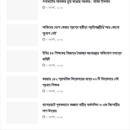
গণভোটের অধিকার চুরি করেছে সরকার : নাহিদ ইসলাম
৭ আগস্ট, ২০২৬
সাকিবের দেশে ফেরার প্রশ্নে ক্রীড়া প্রতিমন্ত্রীÑ‘আর কোনো
সুযোগ নেই’
৭ আগস্ট, ২০২৬
ইবির ৪৪ শিক্ষকের বিরুদ্ধে নৈরাজ্য ষড়যন্ত্রের অভিযোগ তদন্তে
কমিটি
৭ আগস্ট, ২০২৬
কয়রার ১৪২ প্রাথমিক বিদ্যালয়ের মধ্যে ৮৩ টি বিদ্যালয়ে নেই
প্রধান শিক্ষক
৭ আগস্ট, ২০২৬
বাগেরহাটে পৃথকভাবে অজ্ঞাত নারীর অর্ধগলিত ও এক কিশোরীর
লাশ উদ্ধার
৭ আগস্ট, ২০২৬