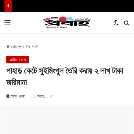
Menu
Switch
এখা
হোম
→
জাতীয় সংবাদ
জাতীয় সংবাদ
পাহাড় কেটে সুইমিংপুল তৈরি করায় ২ লাখ টাকা
জরিমানা
দৈনিক প্রবাহ
৩ এপ্রিল, ২০২৪