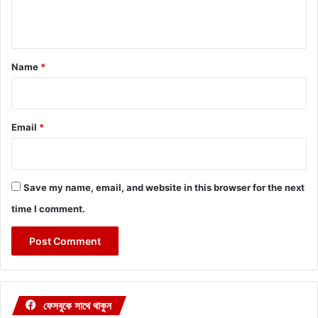
n
t
*
Name
*
Email
*
Save my name, email, and website in this browser for the next
time I comment.
ফেসবুকে সাথে থাকুন