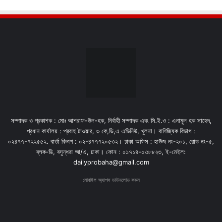
সম্পাদক ও প্রকাশক : মোঃ আশরাফ-উল-হক, নির্বাহী সম্পাদক এবং সি.ই.ও : এনামুল হক সাহেদ,
প্রধান কার্যালয় : প্রবাহ টাওয়ার, ৩ কে,ডি,এ এভিনিউ, খুলনা। বাণিজ্যিক বিভাগ :
০২৪৭৭-৭২২৫৫২. বার্তা বিভাগ : ০২-৪৭৭৭২০৫৩২। ঢাকা অফিস : হাউজ নং-২০১, রোড নং-৫,
ব্লক-ডি, বসুন্ধরা আ/এ, ঢাকা। ফোন : ০১৭১৪-০৩৮৮২৩, ই-মেইল:
dailyprobaha@gmail.com
মোবাইল অ্যাপস ডাউনলোড করুন