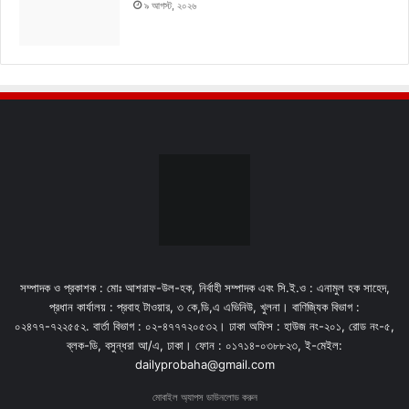
৯ আগস্ট, ২০২৬
সম্পাদক ও প্রকাশক : মোঃ আশরাফ-উল-হক, নির্বাহী সম্পাদক এবং সি.ই.ও : এনামুল হক সাহেদ,
প্রধান কার্যালয় : প্রবাহ টাওয়ার, ৩ কে,ডি,এ এভিনিউ, খুলনা। বাণিজ্যিক বিভাগ :
০২৪৭৭-৭২২৫৫২. বার্তা বিভাগ : ০২-৪৭৭৭২০৫৩২। ঢাকা অফিস : হাউজ নং-২০১, রোড নং-৫,
ব্লক-ডি, বসুন্ধরা আ/এ, ঢাকা। ফোন : ০১৭১৪-০৩৮৮২৩, ই-মেইল:
dailyprobaha@gmail.com
মোবাইল অ্যাপস ডাউনলোড করুন