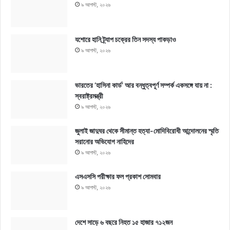
৯ আগস্ট, ২০২৬
যশোরে হানি ট্র্যাপ চক্রের তিন সদস্য পাকড়াও
৯ আগস্ট, ২০২৬
ভারতের ‘হাসিনা কার্ড’ আর বন্ধুত্বপূর্ণ সম্পর্ক একসঙ্গে যায় না :
স্বরাষ্ট্রমন্ত্রী
৯ আগস্ট, ২০২৬
জুলাই জাদুঘর থেকে সীমান্ত হত্যা-মোদিবিরোধী আন্দোলনের স্মৃতি
সরানোর অভিযোগ নাহিদের
৯ আগস্ট, ২০২৬
এসএসসি পরীক্ষার ফল প্রকাশ সোমবার
৯ আগস্ট, ২০২৬
দেশে সাড়ে ৬ বছরে নিহত ১৫ হাজার ৭১২জন