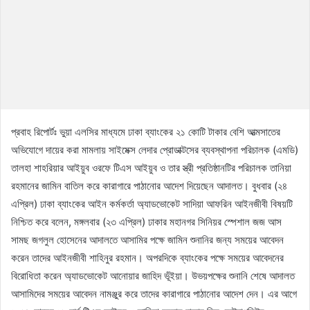
প্রবাহ রিপোর্টঃ ভুয়া এলসির মাধ্যমে ঢাকা ব্যাংকের ২১ কোটি টাকার বেশি আত্মসাতের
অভিযোগে দায়ের করা মামলায় সাইমেক্স লেদার প্রোডাক্টসের ব্যবস্থাপনা পরিচালক (এমডি)
তালহা শাহরিয়ার আইয়ুব ওরফে টিএস আইয়ুব ও তার স্ত্রী প্রতিষ্ঠানটির পরিচালক তানিয়া
রহমানের জামিন বাতিল করে কারাগারে পাঠানোর আদেশ দিয়েছেন আদালত। বুধবার (২৪
এপ্রিল) ঢাকা ব্যাংকের আইন কর্মকর্তা অ্যাডভোকেট সাদিয়া আফরিন আইনজীবী বিষয়টি
নিশ্চিত করে বলেন, মঙ্গলবার (২৩ এপ্রিল) ঢাকার মহানগর সিনিয়র স্পেশাল জজ আস
সামছ জগলুল হোসেনের আদালতে আসামির পক্ষে জামিন শুনানির জন্য সময়ের আবেদন
করেন তাদের আইনজীবী শাহিনুর রহমান। অপরদিকে ব্যাংকের পক্ষে সময়ের আবেদনের
বিরোধিতা করেন অ্যাডভোকেট আনোয়ার জাহিদ ভূঁইয়া। উভয়পক্ষের শুনানি শেষে আদালত
আসামিদের সময়ের আবেদন নামঞ্জুর করে তাদের কারাগারে পাঠানোর আদেশ দেন। এর আগে