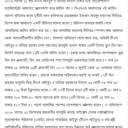
২০১৯ সালের ২১ মার্চ টিএস আইয়ুব ও তানিয়া রহমান ঢাকার চিফ মেট্রোপলিটন
ম্যাজিস্ট্রেট আদালতে আত্মসমর্পণ করে জামিন পান। সিএমএম আদালতের ওই জামিন
আদেশ বাতিলের জন্য দুর্নীতি দমন কমিশনের চেয়ারম্যান ইকবাল মাহমুদ মহানগর সিনিয়র
বিশেষ জজ আদালতে একটি রিভিশন মামলা করেন। রিভিশন মামলার শুনানি শেষে
আসামিদের জামিন বাতিল করা হয়। পরে আসামিরা মহানগর সিনিয়র স্পেশাল জজ আদালত
থেকে অন্তবর্তীকালীন জামিন নেন। মামলায় অভিযোগ থেকে জানা যায়, আসামি টিএস
আইয়ুব ও তানিয়া রহমান ঢাকা ব্যাংকের ধানমন্ডি মডেল শাখায় একটি হিসাব খুলে তিন জন
বিদেশি বায়ারের নামে ১৯টি এলসি দাখিল করেন। এরপর অপর আসামিদের যোগসাজশে ভুয়া
বিল অব এক্সপোর্ট, বিল অব লোডিংসহ পণ্য শিপমেন্ট রেকর্ডপত্র তৈরি করে ৫৭ লাখ ৪৪
হাজার ২৫ ডলারের ২৬টি এক্সপোর্ট বিল ২০১৭ সালের ৫ জুলাই থেকে ২৮ নভেম্বর পর্যন্ত
ব্যাংকটিতে দাখিল করেন। ব্যাংক কর্মকর্তারা সঠিকভাবে যাচাই না করেই ১৭টি বিল
ক্রয়ের অনুমতি দিয়ে টিএস আইয়ুব ও তানিয়া রহমানের হিসাবে ২৬ কোটি ৮৫ লাখ ৯৮
হাজার ১২৬ টাকা ট্রান্সফার করেন। ওই ১৭টি বিলের মধ্যে ৪টি বাবদ ৫ কোটি ৬১ লাখ ৬
হাজার ৭০৮ টাকা ৫০ পয়সা ব্যাংকে জমা হলেও ১৪টি বিলের ২১ কোটি ২৪ লাখ ৯১
হাজার ৪১৭ টাকা ৫০ পয়সা আসামিরা পরস্পর যোগসাজশে আত্মসাৎ করেন। এ অভিযোগে
২০১৮ সালের ২৩ ডিসেম্বর রাজধানীর ধানমন্ডি থানায় সাইমেক্স লেদার প্রোডাক্টসের
ব্যবস্থাপনা পরিচালক (এমডি) তালহা শাহরিয়ার আইয়ুব (টিএস আইয়ুব) ও তার স্ত্রী
প্রতিষ্ঠানটির পরিচালক তানিয়া রহমানসহ সাত জনের বিরুদ্ধে অর্থ আত্মসাতের মামলা করেন