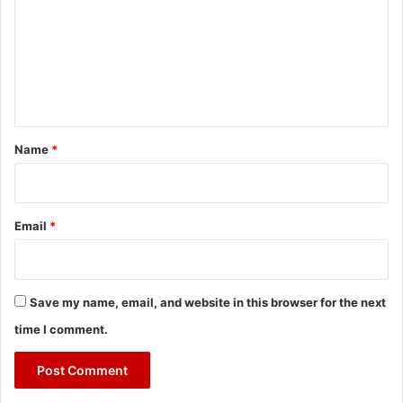
m
m
e
n
t
*
Name
*
Email
*
Save my name, email, and website in this browser for the next
time I comment.