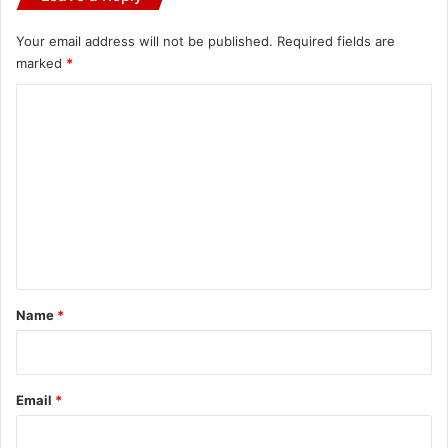
Your email address will not be published.
Required fields are
marked
*
C
o
m
m
e
n
t
*
Name
*
Email
*