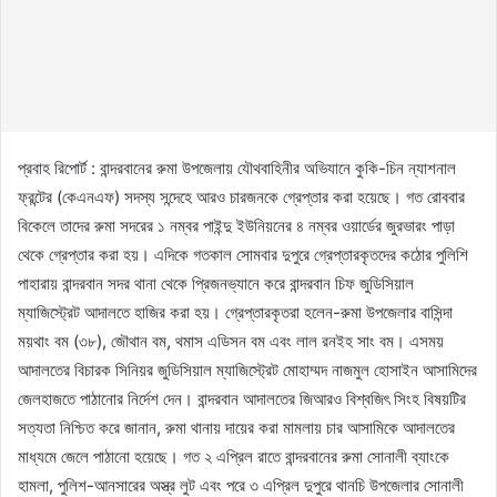
প্রবাহ রিপোর্ট : বান্দরবানের রুমা উপজেলায় যৌথবাহিনীর অভিযানে কুকি-চিন ন্যাশনাল
ফ্রন্টের (কেএনএফ) সদস্য সন্দেহে আরও চারজনকে গ্রেপ্তার করা হয়েছে। গত রোববার
বিকেলে তাদের রুমা সদরের ১ নম্বর পাইন্দু ইউনিয়নের ৪ নম্বর ওয়ার্ডের জুরভারং পাড়া
থেকে গ্রেপ্তার করা হয়। এদিকে গতকাল সোমবার দুপুরে গ্রেপ্তারকৃতদের কঠোর পুলিশি
পাহারায় বান্দরবান সদর থানা থেকে প্রিজনভ্যানে করে বান্দরবান চিফ জুডিসিয়াল
ম্যাজিস্ট্রেট আদালতে হাজির করা হয়। গ্রেপ্তারকৃতরা হলেন-রুমা উপজেলার বাসিন্দা
ময়থাং বম (৩৮), জৌথান বম, থমাস এডিসন বম এবং লাল রনইহ সাং বম। এসময়
আদালতের বিচারক সিনিয়র জুডিসিয়াল ম্যাজিস্ট্রেট মোহাম্মদ নাজমুল হোসাইন আসামিদের
জেলহাজতে পাঠানোর নির্দেশ দেন। বান্দরবান আদালতের জিআরও বিশ্বজিৎ সিংহ বিষয়টির
সত্যতা নিশ্চিত করে জানান, রুমা থানায় দায়ের করা মামলায় চার আসামিকে আদালতের
মাধ্যমে জেলে পাঠানো হয়েছে। গত ২ এপ্রিল রাতে বান্দরবানের রুমা সোনালী ব্যাংকে
হামলা, পুলিশ-আনসারের অস্ত্র লুট এবং পরে ৩ এপ্রিল দুপুরে থানচি উপজেলার সোনালী