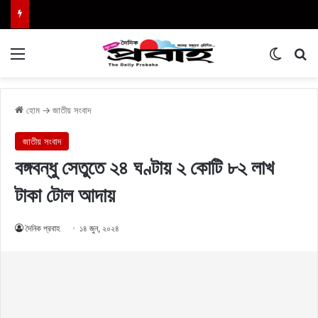
Menu
Switch
এখা
হোম
→
জাতীয় সংবাদ
জাতীয় সংবাদ
বঙ্গবন্ধু সেতুতে ২৪ ঘণ্টায় ২ কোটি ৮২ লাখ
টাকা টোল আদায়
দৈনিক প্রবাহ
১৪ জুন, ২০২৪