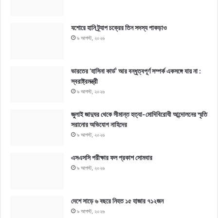
যশোরে হানি ট্র্যাপ চক্রের তিন সদস্য পাকড়াও
৯ আগস্ট, ২০২৬
ভারতের ‘হাসিনা কার্ড’ আর বন্ধুত্বপূর্ণ সম্পর্ক একসঙ্গে যায় না :
স্বরাষ্ট্রমন্ত্রী
৯ আগস্ট, ২০২৬
জুলাই জাদুঘর থেকে সীমান্ত হত্যা-মোদিবিরোধী আন্দোলনের স্মৃতি
সরানোর অভিযোগ নাহিদের
৯ আগস্ট, ২০২৬
এসএসসি পরীক্ষার ফল প্রকাশ সোমবার
৯ আগস্ট, ২০২৬
দেশে সাড়ে ৬ বছরে নিহত ১৫ হাজার ৭১২জন
৯ আগস্ট, ২০২৬