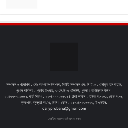
সম্পাদক ও প্রকাশক : মোঃ আশরাফ-উল-হক, নির্বাহী সম্পাদক এবং সি.ই.ও : এনামুল হক সাহেদ,
প্রধান কার্যালয় : প্রবাহ টাওয়ার, ৩ কে,ডি,এ এভিনিউ, খুলনা। বাণিজ্যিক বিভাগ :
০২৪৭৭-৭২২৫৫২. বার্তা বিভাগ : ০২-৪৭৭৭২০৫৩২। ঢাকা অফিস : হাউজ নং-২০১, রোড নং-৫,
ব্লক-ডি, বসুন্ধরা আ/এ, ঢাকা। ফোন : ০১৭১৪-০৩৮৮২৩, ই-মেইল:
dailyprobaha@gmail.com
মোবাইল অ্যাপস ডাউনলোড করুন