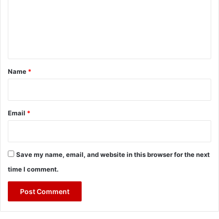
m
e
n
t
*
Name
*
Email
*
Save my name, email, and website in this browser for the next
time I comment.