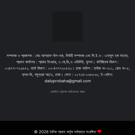
সম্পাদক ও প্রকাশক : মোঃ আশরাফ-উল-হক, নির্বাহী সম্পাদক এবং সি.ই.ও : এনামুল হক সাহেদ,
প্রধান কার্যালয় : প্রবাহ টাওয়ার, ৩ কে,ডি,এ এভিনিউ, খুলনা। বাণিজ্যিক বিভাগ :
০২৪৭৭-৭২২৫৫২. বার্তা বিভাগ : ০২-৪৭৭৭২০৫৩২। ঢাকা অফিস : হাউজ নং-২০১, রোড নং-৫,
ব্লক-ডি, বসুন্ধরা আ/এ, ঢাকা। ফোন : ০১৭১৪-০৩৮৮২৩, ই-মেইল:
dailyprobaha@gmail.com
মোবাইল অ্যাপস ডাউনলোড করুন
© 2026 দৈনিক প্রবাহ কর্তৃক সর্বস্বত্ব সংরক্ষিত