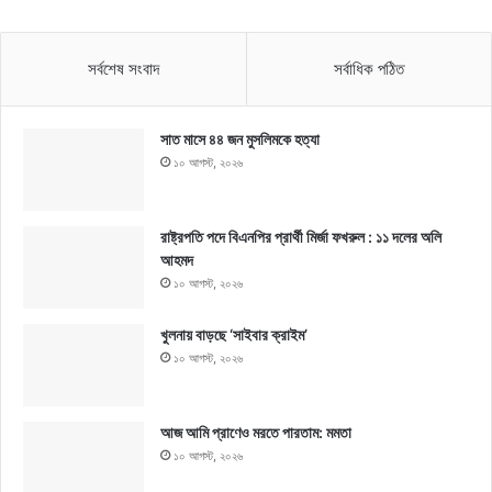
সর্বশেষ সংবাদ
সর্বাধিক পঠিত
সাত মাসে ৪৪ জন মুসলিমকে হত্যা
১০ আগস্ট, ২০২৬
রাষ্ট্রপতি পদে বিএনপির প্রার্থী মির্জা ফখরুল : ১১ দলের অলি
আহমদ
১০ আগস্ট, ২০২৬
খুলনায় বাড়ছে ‘সাইবার ক্রাইম’
১০ আগস্ট, ২০২৬
আজ আমি প্রাণেও মরতে পারতাম: মমতা
১০ আগস্ট, ২০২৬