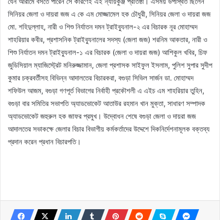
যেন আরামে বসতে পারেন সে কারণেই এই ন্যায়কুঞ্জ প্রতিষ্ঠা। এসময় উপস্থিত ছিলেন
সিনিয়র জেলা ও দায়রা জজ এ কে এম মোজ্জামেল হক চৌধুরী, সিনিয়র জেলা ও দায়রা জজ
মো. শহিদুল্লাহ, নারী ও শিশু নির্যাতন দমন ট্রাইব্যুনাল-২ এর বিচারক নূর মোহাম্মদ
শাহরিয়ার কবীর, প্রশাসনিক ট্রাইব্যুনালের সদস্য (জেলা জজ) শরনিম আকতার, নারী ও
শিশু নির্যাতন দমন ট্রাইব্যুনাল-১ এর বিচারক (জেলা ও দায়রা জজ) আশিকুল খবির, চিফ
জুডিসিয়াল ম্যাজিস্ট্রেট মনিরুজ্জামান, জেলা প্রশাসক সাইফুল ইসলাম, পুলিশ সুপার সুদীপ
কুমার চক্রবর্তীসহ বিভিন্ন আদালতের বিচারকরা, বগুড়া সিভিল সার্জন ডা. মোহাম্মদ
শফিউল আজম, বগুড়া গণপূর্ত বিভাগের নির্বাহী প্রকৌশলী এ এইচ এম শাহরিয়ার তুহিন,
বগুড়া বার সমিতির সভাপতি অ্যাডভোকেট আতাউর রহমান খান মুক্তা, সাধারণ সম্পাদক
অ্যাডভোকেট জহুরুল হক জাফর প্রমুখ। উদ্বোধন শেষে বগুড়া জেলা ও দায়রা জজ
আদালতের সভাকক্ষে জেলার বিচার বিভাগীয় কর্মকর্তাদের উদ্দেশে দিকনির্দেশনামূলক বক্তব্য
প্রদান করেন প্রধান বিচারপতি।