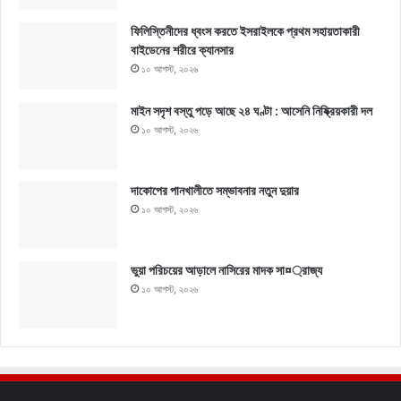
ফিলিস্তিনীদের ধ্বংস করতে ইসরাইলকে প্রথম সহায়তাকারী
বাইডেনের শরীরে ক্যানসার
১০ আগস্ট, ২০২৬
মাইন সদৃশ বস্তু পড়ে আছে ২৪ ঘণ্টা : আসেনি নিষ্ক্রিয়কারী দল
১০ আগস্ট, ২০২৬
দাকোপের পানখালীতে সম্ভাবনার নতুন দুয়ার
১০ আগস্ট, ২০২৬
ভুয়া পরিচয়ের আড়ালে নাসিরের মাদক সা¤্রাজ্য
১০ আগস্ট, ২০২৬