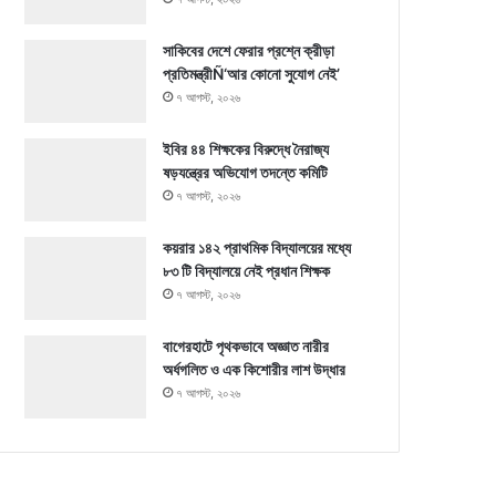
সাকিবের দেশে ফেরার প্রশ্নে ক্রীড়া
প্রতিমন্ত্রীÑ‘আর কোনো সুযোগ নেই’
৭ আগস্ট, ২০২৬
ইবির ৪৪ শিক্ষকের বিরুদ্ধে নৈরাজ্য
ষড়যন্ত্রের অভিযোগ তদন্তে কমিটি
৭ আগস্ট, ২০২৬
কয়রার ১৪২ প্রাথমিক বিদ্যালয়ের মধ্যে
৮৩ টি বিদ্যালয়ে নেই প্রধান শিক্ষক
৭ আগস্ট, ২০২৬
বাগেরহাটে পৃথকভাবে অজ্ঞাত নারীর
অর্ধগলিত ও এক কিশোরীর লাশ উদ্ধার
৭ আগস্ট, ২০২৬