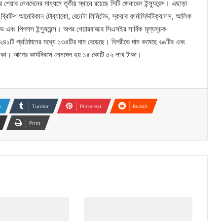
য়ার লেনদেনের মাধ্যমে তৃতীয় স্থানে রয়েছে সিটি জেনারেল ইন্স্যুরেন্স। এছাড়া
 ব্রিটিশ আমেরিকান টোব্যাকো, রেনেটা লিমিটেড, স্কয়ার ফার্মাসিউটিক্যালস, আলিফ
 ফান্ড এবং পিপলস ইন্স্যুরেন্স। অপর শেয়ারবাজার সিএসইর সার্বিক মূল্যসূচক
১টি প্রতিষ্ঠানের মধ্যে ১৩৪টির দাম বেড়েছে। বিপরীতে দাম কমেছে ৬৯টির এবং
াকা। আগের কার্যদিবসে লেনদেন হয় ১৪ কোটি ৫২ লাখ টাকা।
n
Tumblr
Pinterest
Reddit
Print