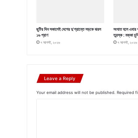
ছুটির দিন সকালেই দেশের দু’প্রান্তে সড়কে ঝরল
সংঘাত হলে এবার 
১৬ প্রাণ
তুরস্ক : মক্কা চু
৭ আগস্ট, ২০২৬
৭ আগস্ট, ২০২৬
Leave a Reply
Your email address will not be published.
Required f
C
o
m
m