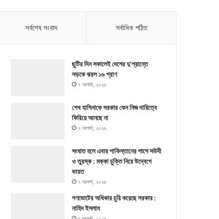
সর্বশেষ সংবাদ
সর্বাধিক পঠিত
ছুটির দিন সকালেই দেশের দু’প্রান্তে
সড়কে ঝরল ১৬ প্রাণ
৭ আগস্ট, ২০২৬
শেখ হাসিনাকে সরকার কেন নিজ দায়িত্বে
ফিরিয়ে আনছে না
৭ আগস্ট, ২০২৬
সংঘাত হলে এবার পাকিস্তানের পাশে সউদী
ও তুরস্ক : মক্কা চুক্তি নিয়ে উদ্বেগে
ভারত
৭ আগস্ট, ২০২৬
গণভোটের অধিকার চুরি করেছে সরকার :
নাহিদ ইসলাম
৭ আগস্ট, ২০২৬