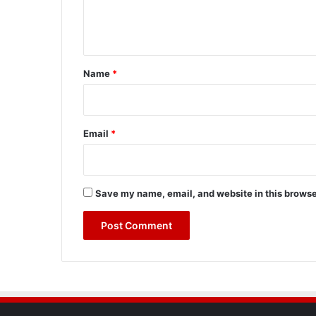
e
n
t
*
Name
*
Email
*
Save my name, email, and website in this browse