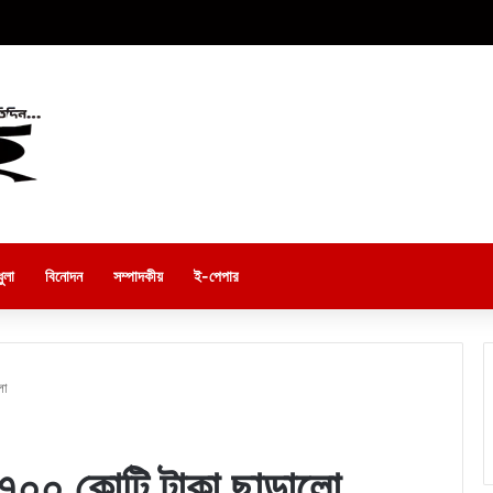
ুলা
বিনোদন
সম্পাদকীয়
ই-পেপার
লো
 ৭০০ কোটি টাকা ছাড়ালো