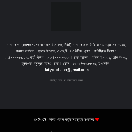
সম্পাদক ও প্রকাশক : মোঃ আশরাফ-উল-হক, নির্বাহী সম্পাদক এবং সি.ই.ও : এনামুল হক সাহেদ,
প্রধান কার্যালয় : প্রবাহ টাওয়ার, ৩ কে,ডি,এ এভিনিউ, খুলনা। বাণিজ্যিক বিভাগ :
০২৪৭৭-৭২২৫৫২. বার্তা বিভাগ : ০২-৪৭৭৭২০৫৩২। ঢাকা অফিস : হাউজ নং-২০১, রোড নং-৫,
ব্লক-ডি, বসুন্ধরা আ/এ, ঢাকা। ফোন : ০১৭১৪-০৩৮৮২৩, ই-মেইল:
dailyprobaha@gmail.com
মোবাইল অ্যাপস ডাউনলোড করুন
© 2026 দৈনিক প্রবাহ কর্তৃক সর্বস্বত্ব সংরক্ষিত