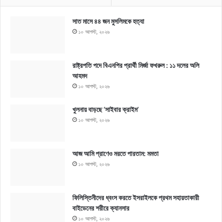
সাত মাসে ৪৪ জন মুসলিমকে হত্যা
১০ আগস্ট, ২০২৬
রাষ্ট্রপতি পদে বিএনপির প্রার্থী মির্জা ফখরুল : ১১ দলের অলি
আহমদ
১০ আগস্ট, ২০২৬
খুলনায় বাড়ছে ‘সাইবার ক্রাইম’
১০ আগস্ট, ২০২৬
আজ আমি প্রাণেও মরতে পারতাম: মমতা
১০ আগস্ট, ২০২৬
ফিলিস্তিনীদের ধ্বংস করতে ইসরাইলকে প্রথম সহায়তাকারী
বাইডেনের শরীরে ক্যানসার
১০ আগস্ট, ২০২৬