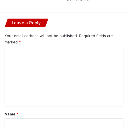
Leave a Reply
Your email address will not be published.
Required fields are
marked
*
C
o
m
m
e
n
t
*
Name
*