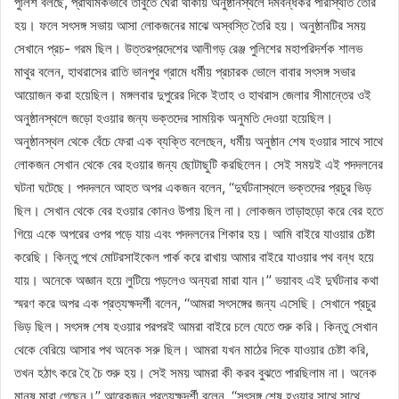
পুলিশ বলছে, প্রাথমিকভাবে তাঁবুতে ঘেরা থাকায় অনুষ্ঠানস্থলে দমবন্ধকর পরিস্থিতি তৈরি
হয়। ফলে সৎসঙ্গ সভায় আসা লোকজনের মাঝে অস্বস্তি তৈরি হয়। অনুষ্ঠানটির সময়
সেখানে প্রচ- গরম ছিল। উত্তরপ্রদেশের আলীগড় রেঞ্জ পুলিশের মহাপরিদর্শক শালভ
মাথুর বলেন, হাথরাসের রাতি ভানপুর গ্রামে ধর্মীয় প্রচারক ভোলে বাবার সৎসঙ্গ সভার
আয়োজন করা হয়েছিল। মঙ্গলবার দুপুরের দিকে ইতাহ ও হাথরাস জেলার সীমান্তের ওই
অনুষ্ঠানস্থলে জড়ো হওয়ার জন্য ভক্তদের সাময়িক অনুমতি দেওয়া হয়েছিল।
অনুষ্ঠানস্থল থেকে বেঁচে ফেরা এক ব্যক্তি বলেছেন, ধর্মীয় অনুষ্ঠান শেষ হওয়ার সাথে সাথে
লোকজন সেখান থেকে বের হওয়ার জন্য ছোটাছুটি করছিলেন। সেই সময়ই এই পদদলনের
ঘটনা ঘটেছে। পদদলনে আহত অপর একজন বলেন, ‘‘দুর্ঘটনাস্থলে ভক্তদের প্রচুর ভিড়
ছিল। সেখান থেকে বের হওয়ার কোনও উপায় ছিল না। লোকজন তাড়াহুড়ো করে বের হতে
গিয়ে একে অপরের ওপর পড়ে যায় এবং পদদলনের শিকার হয়। আমি বাইরে যাওয়ার চেষ্টা
করেছি। কিন্তু পথে মোটরসাইকেল পার্ক করে রাখায় আমার বাইরে যাওয়ার পথ বন্ধ হয়ে
যায়। অনেকে অজ্ঞান হয়ে লুটিয়ে পড়লেও অন্যরা মারা যান।’’ ভয়াবহ এই দুর্ঘটনার কথা
স্মরণ করে অপর এক প্রত্যক্ষদর্শী বলেন, ‘‘আমরা সৎসঙ্গের জন্য এসেছি। সেখানে প্রচুর
ভিড় ছিল। সৎসঙ্গ শেষ হওয়ার পরপরই আমরা বাইরে চলে যেতে শুরু করি। কিন্তু সেখান
থেকে বেরিয়ে আসার পথ অনেক সরু ছিল। আমরা যখন মাঠের দিকে যাওয়ার চেষ্টা করি,
তখন হঠাৎ করে হৈ চৈ শুরু হয়। সেই সময় আমরা কী করব বুঝতে পারছিলাম না। অনেক
মানুষ মারা গেছেন।’’ আরেকজন প্রত্যক্ষদর্শী বলেন, ‘‘সৎসঙ্গ শেষ হওয়ার সাথে সাথে