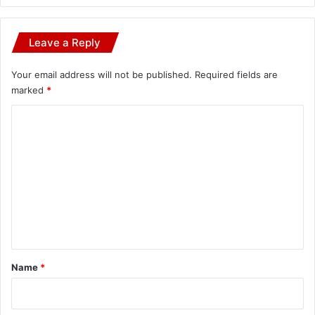
Leave a Reply
Your email address will not be published.
Required fields are
marked
*
C
o
m
m
e
n
t
*
Name
*