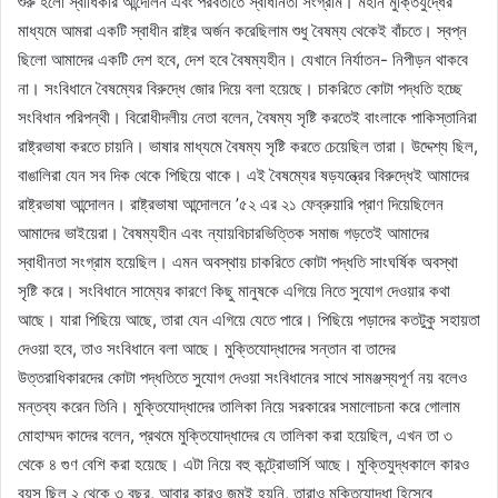
শুরু হলো স্বাধিকার আন্দোলন এবং পরবর্তীতে স্বাধীনতা সংগ্রাম। মহান মুক্তিযুদ্ধের
মাধ্যমে আমরা একটি স্বাধীন রাষ্ট্র অর্জন করেছিলাম শুধু বৈষম্য থেকেই বাঁচতে। স্বপ্ন
ছিলো আমাদের একটি দেশ হবে, দেশ হবে বৈষম্যহীন। যেখানে নির্যাতন- নিপীড়ন থাকবে
না। সংবিধানে বৈষম্যের বিরুদ্ধে জোর দিয়ে বলা হয়েছে। চাকরিতে কোটা পদ্ধতি হচ্ছে
সংবিধান পরিপন্থী। বিরোধীদলীয় নেতা বলেন, বৈষম্য সৃষ্টি করতেই বাংলাকে পাকিস্তানিরা
রাষ্ট্রভাষা করতে চায়নি। ভাষার মাধ্যমে বৈষম্য সৃষ্টি করতে চেয়েছিল তারা। উদ্দেশ্য ছিল,
বাঙালিরা যেন সব দিক থেকে পিছিয়ে থাকে। এই বৈষম্যের ষড়যন্ত্রের বিরুদ্ধেই আমাদের
রাষ্ট্রভাষা আন্দোলন। রাষ্ট্রভাষা আন্দোলনে ’৫২ এর ২১ ফেব্রুয়ারি প্রাণ দিয়েছিলেন
আমাদের ভাইয়েরা। বৈষম্যহীন এবং ন্যায়বিচারভিত্তিক সমাজ গড়তেই আমাদের
স্বাধীনতা সংগ্রাম হয়েছিল। এমন অবস্থায় চাকরিতে কোটা পদ্ধতি সাংঘর্ষিক অবস্থা
সৃষ্টি করে। সংবিধানে সাম্যের কারণে কিছু মানুষকে এগিয়ে নিতে সুযোগ দেওয়ার কথা
আছে। যারা পিছিয়ে আছে, তারা যেন এগিয়ে যেতে পারে। পিছিয়ে পড়াদের কতটুকু সহায়তা
দেওয়া হবে, তাও সংবিধানে বলা আছে। মুক্তিযোদ্ধাদের সন্তান বা তাদের
উত্তরাধিকারদের কোটা পদ্ধতিতে সুযোগ দেওয়া সংবিধানের সাথে সামঞ্জস্যপূর্ণ নয় বলেও
মন্তব্য করেন তিনি। মুক্তিযোদ্ধাদের তালিকা নিয়ে সরকারের সমালোচনা করে গোলাম
মোহাম্মদ কাদের বলেন, প্রথমে মুক্তিযোদ্ধাদের যে তালিকা করা হয়েছিল, এখন তা ৩
থেকে ৪ গুণ বেশি করা হয়েছে। এটা নিয়ে বহু কন্ট্রোভার্সি আছে। মুক্তিযুদ্ধকালে কারও
বয়স ছিল ২ থেকে ৩ বছর, আবার কারও জন্মই হয়নি, তারাও মুক্তিযোদ্ধা হিসেবে