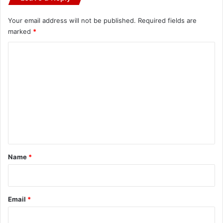
Your email address will not be published.
Required fields are
marked
*
C
o
m
m
e
n
t
*
Name
*
Email
*