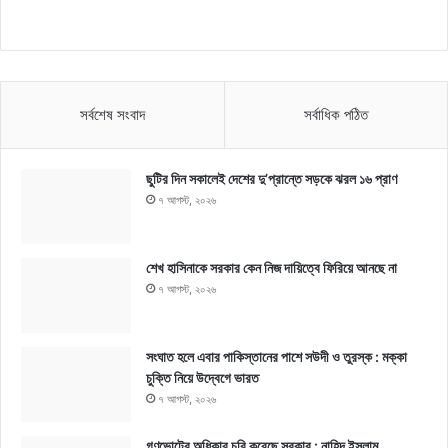
সর্বশেষ সংবাদ
সর্বাধিক পঠিত
ছুটির দিন সকালেই দেশের দু’প্রান্তে সড়কে ঝরল ১৬ প্রাণ
৭ আগস্ট, ২০২৬
শেখ হাসিনাকে সরকার কেন নিজ দায়িত্বে ফিরিয়ে আনছে না
৭ আগস্ট, ২০২৬
সংঘাত হলে এবার পাকিস্তানের পাশে সউদী ও তুরস্ক : মক্কা
চুক্তি নিয়ে উদ্বেগে ভারত
৭ আগস্ট, ২০২৬
গণভোটের অধিকার চুরি করেছে সরকার : নাহিদ ইসলাম