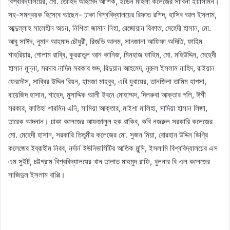
বিশ্ববিদ্যালয়ের, মো. তৌহিদ আহমেদ আশিক, ইডেন মহিলা কলেজের সাবিনা ইয়াসমিন।
সহ-সমন্বয়ক হিসেবে আছেন- ঢাকা বিশ্ববিদ্যালয়ের রিফাত রশিদ, হাসিব আল ইসলাম,
আব্দুল্লাহ সালেহীন অয়ন, নিশিতা জামান নিহা, রেজোয়ান রিফাত, মেহেদী হাসান, মো.
আবু সাঈদ, নুমান আহমাদ চৌধুরী, রিজভি আলম, সানজানা আফিফা অদিতি, ফাহিম
শাহরিয়ার, গোলাম রাব্বি, কুররাতুল আন কানিজ, মিনহাজ ফাহিম, মো. মহিউদ্দিন, মেহেদী
হাসান মুন্না, সরদার নাদিম সরকার শুভ, রিদুয়ান আহমেদ, নূরুল ইসলাম নাহিদ, রাইয়ান
ফেরদৌস, সাব্বির উদ্দিন রিয়ন, হামজা মাহবুব, এবি যুবায়ের, তানজিলা তামিম হাপসা,
বায়েজিদ হাসান, শাহেদ, মুসাদ্দিক আলী ইবনে মোহাম্মদ, দিলরুবা আক্তার পলি, ঈশী
সরকার, ফাতিহা শারমিন এনি, সামিয়া আক্তার, মাইশা মালিহা, সাদিয়া হাসান লিজা,
তারেক আদনান। ঢাকা কলেজের আফজালুল হক রাকিব, কবি নজরুল সরকারি কলেজের
মো. মেহেদী হাসান, সরকারি তিতুমীর কলেজের মো. সুজন মিয়া, বোরহান উদ্দিন ডিগ্রি
কলেজের ইব্রাহীম নিরব, নর্দার্ন ইউনিভার্সিটির আতিক মুন্সি, ইসলামি বিশ্ববিদ্যালয়ের এস
এম সুইট, চট্টগ্রাম বিশ্ববিদ্যালয়ের খান তালাত মাহমুদ রাফি, খুলনার বি এল কলেজের
সাজিদুল ইসলাম বাপ্পি।