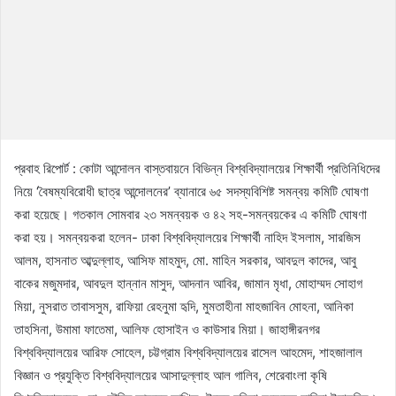
প্রবাহ রিপোর্ট : কোটা আন্দোলন বাস্তবায়নে বিভিন্ন বিশ্ববিদ্যালয়ের শিক্ষার্থী প্রতিনিধিদের
নিয়ে ‘বৈষম্যবিরোধী ছাত্র আন্দোলনের’ ব্যানারে ৬৫ সদস্যবিশিষ্ট সমন্বয় কমিটি ঘোষণা
করা হয়েছে। গতকাল সোমবার ২৩ সমন্বয়ক ও ৪২ সহ-সমন্বয়কের এ কমিটি ঘোষণা
করা হয়। সমন্বয়করা হলেন- ঢাকা বিশ্ববিদ্যালয়ের শিক্ষার্থী নাহিদ ইসলাম, সারজিস
আলম, হাসনাত আব্দুল্লাহ, আসিফ মাহমুদ, মো. মাহিন সরকার, আবদুল কাদের, আবু
বাকের মজুমদার, আবদুল হান্নান মাসুদ, আদনান আবির, জামান মৃধা, মোহাম্মদ সোহাগ
মিয়া, নুসরাত তাবাসসুম, রাফিয়া রেহনুমা হৃদি, মুমতাহীনা মাহজাবিন মোহনা, আনিকা
তাহসিনা, উমামা ফাতেমা, আলিফ হোসাইন ও কাউসার মিয়া। জাহাঙ্গীরনগর
বিশ্ববিদ্যালয়ের আরিফ সোহেল, চট্টগ্রাম বিশ্ববিদ্যালয়ের রাসেল আহমেদ, শাহজালাল
বিজ্ঞান ও প্রযুক্তি বিশ্ববিদ্যালয়ের আসাদুল্লাহ আল গালিব, শেরেবাংলা কৃষি