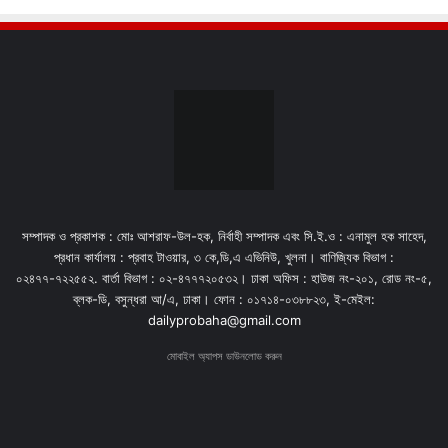
সম্পাদক ও প্রকাশক : মোঃ আশরাফ-উল-হক, নির্বাহী সম্পাদক এবং সি.ই.ও : এনামুল হক সাহেদ,
প্রধান কার্যালয় : প্রবাহ টাওয়ার, ৩ কে,ডি,এ এভিনিউ, খুলনা। বাণিজ্যিক বিভাগ :
০২৪৭৭-৭২২৫৫২. বার্তা বিভাগ : ০২-৪৭৭৭২০৫৩২। ঢাকা অফিস : হাউজ নং-২০১, রোড নং-৫,
ব্লক-ডি, বসুন্ধরা আ/এ, ঢাকা। ফোন : ০১৭১৪-০৩৮৮২৩, ই-মেইল:
dailyprobaha@gmail.com
মোবাইল অ্যাপস ডাউনলোড করুন