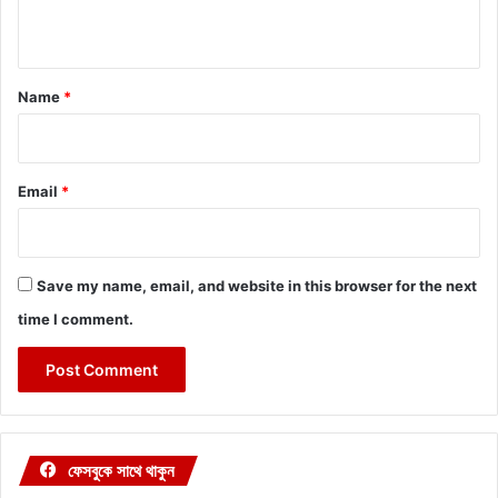
n
t
*
Name
*
Email
*
Save my name, email, and website in this browser for the next
time I comment.
ফেসবুকে সাথে থাকুন